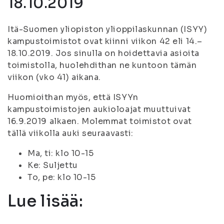
18.10.2019
Itä-Suomen yliopiston ylioppilaskunnan (ISYY)
kampustoimistot ovat kiinni viikon 42 eli 14.–
18.10.2019. Jos sinulla on hoidettavia asioita
toimistolla, huolehdithan ne kuntoon tämän
viikon (vko 41) aikana.
Huomioithan myös, että ISYYn
kampustoimistojen aukioloajat muuttuivat
16.9.2019 alkaen. Molemmat toimistot ovat
tällä viikolla auki seuraavasti:
Ma, ti: klo 10-15
Ke: Suljettu
To, pe: klo 10-15
Lue lisää: