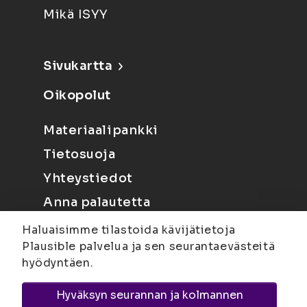
Mikä ISYY
Sivukartta
Oikopolut
Materiaalipankki
Tietosuoja
Yhteystiedot
Anna palautetta
Haluaisimme tilastoida kävijätietoja
Plausible palvelua ja sen seurantaevästeitä
hyödyntäen.
Hyväksyn seurannan ja kolmannen
Joensuu
Suvantokatu 6, 80100 Joensuu |