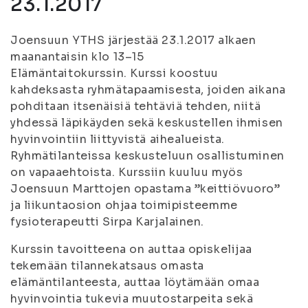
23.1.2017
Joensuun YTHS järjestää 23.1.2017 alkaen
maanantaisin klo 13–15
Elämäntaitokurssin. Kurssi koostuu
kahdeksasta ryhmätapaamisesta, joiden aikana
pohditaan itsenäisiä tehtäviä tehden, niitä
yhdessä läpikäyden sekä keskustellen ihmisen
hyvinvointiin liittyvistä aihealueista.
Ryhmätilanteissa keskusteluun osallistuminen
on vapaaehtoista. Kurssiin kuuluu myös
Joensuun Marttojen opastama ”keittiövuoro”
ja liikuntaosion ohjaa toimipisteemme
fysioterapeutti Sirpa Karjalainen.
Kurssin tavoitteena on auttaa opiskelijaa
tekemään tilannekatsaus omasta
elämäntilanteesta, auttaa löytämään omaa
hyvinvointia tukevia muutostarpeita sekä