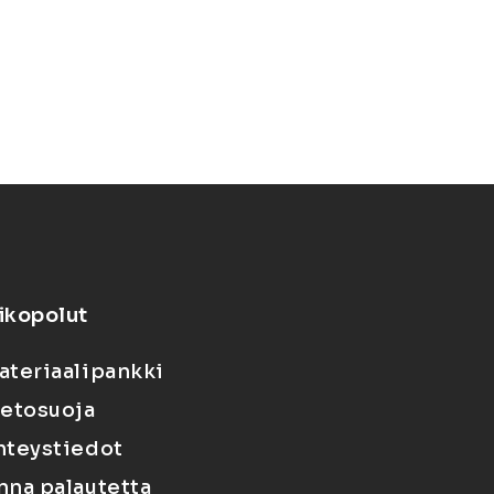
ikopolut
ateriaalipankki
ietosuoja
hteystiedot
nna palautetta