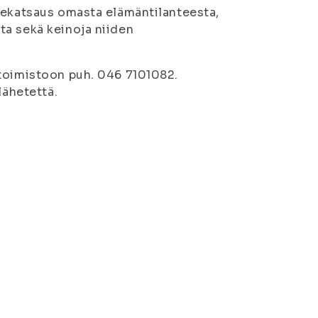
nnekatsaus omasta elämäntilanteesta,
ta sekä keinoja niiden
stoimistoon puh. 046 7101082.
lähetettä.