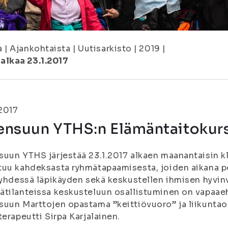
a
|
Ajankohtaista
|
Uutisarkisto
|
2019
|
alkaa 23.1.2017
.2017
nsuun YTHS:n Elämäntaitokurss
uun YTHS järjestää 23.1.2017 alkaen maanantaisin kl
uu kahdeksasta ryhmätapaamisesta, joiden aikana po
 yhdessä läpikäyden sekä keskustellen ihmisen hyvinvo
tilanteissa keskusteluun osallistuminen on vapaaeh
uun Marttojen opastama ”keittiövuoro” ja liikunta
terapeutti Sirpa Karjalainen.