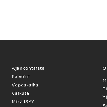
Ajankohtaista
O
Palvelut
M
Vapaa-aika
T
Vaikuta
Y
Mikä ISYY
A