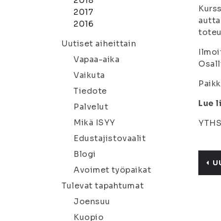
2018
Kurss
2017
autta
2016
tote
Uutiset aiheittain
Ilmoi
Vapaa-aika
Osall
Vaikuta
Paik
Tiedote
Lue l
Palvelut
Mikä ISYY
YTHS 
Edustajistovaalit
Blogi
U
Avoimet työpaikat
Tulevat tapahtumat
Joensuu
Kuopio