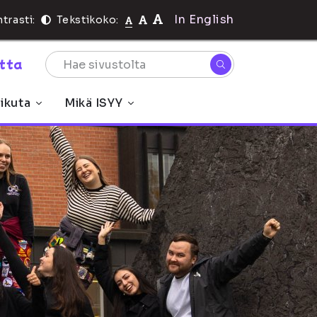
In English
trasti:
Tekstikoko:
rtta
ikuta
Mikä ISYY