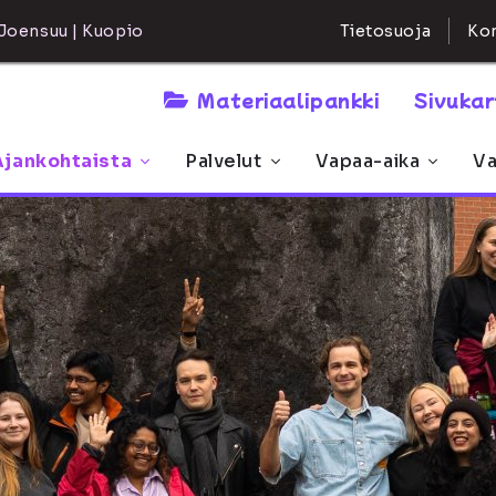
Kon
Joensuu | Kuopio
Tietosuoja
Materiaalipankki
Sivuka
Ajankohtaista
Palvelut
Vapaa-aika
Va