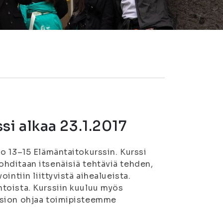
i alkaa 23.1.2017
o 13–15 Elämäntaitokurssin. Kurssi
hditaan itsenäisiä tehtäviä tehden,
intiin liittyvistä aihealueista.
toista. Kurssiin kuuluu myös
osion ohjaa toimipisteemme