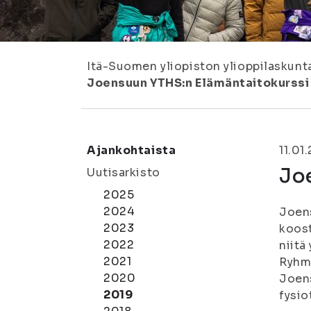
Itä-Suomen yliopiston ylioppilaskunt
Joensuun YTHS:n Elämäntaitokurssi 
Ajankohtaista
11.01
Joe
Uutisarkisto
2025
2024
Joens
2023
koost
2022
niitä
2021
Ryhmä
2020
Joens
2019
fysio