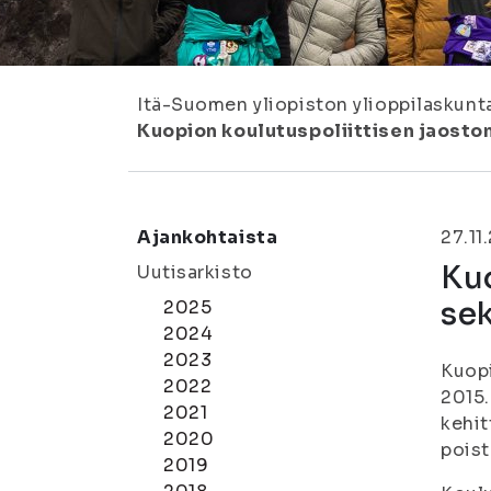
Itä-Suomen yliopiston ylioppilaskunt
Kuopion koulutuspoliittisen jaost
Ajankohtaista
27.11
Ku
Uutisarkisto
se
2025
2024
2023
Kuopi
2022
2015.
2021
kehit
2020
poist
2019