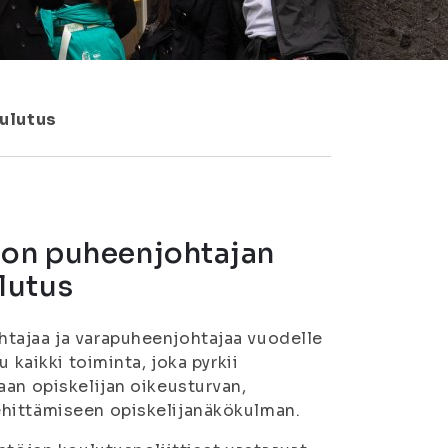
ulutus
ton puheenjohtajan
lutus
tajaa ja varapuheenjohtajaa vuodelle
 kaikki toiminta, joka pyrkii
aan opiskelijan oikeusturvan,
ehittämiseen opiskelijanäkökulman.