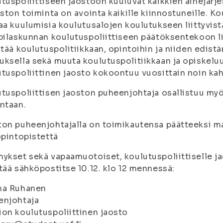
tuspoliittiseen jaostoon kuuluvat kaikkien ainejärje
oston toiminta on avointa kaikille kiinnostuneille. K
aa kuulumisia koulutusalojen koulutukseen liittyvistä
pilaskunnan koulutuspoliittiseen päätöksentekoon lii
stää koulutuspolitiikkaan, opintoihin ja niiden edis
ksella sekä muuta koulutuspolitiikkaan ja opiskeluun 
tuspoliittinen jaosto kokoontuu vuosittain noin ka
tuspoliittisen jaoston puheenjohtaja osallistuu m
ntaan.
on puheenjohtajalla on toimikautensa päätteeksi m
opintopistettä
ykset sekä vapaamuotoiset, koulutuspoliittiselle j
tää sähköpostitse 10.12. klo 12 mennessä:
na Ruhanen
enjohtaja
on koulutuspoliittinen jaosto