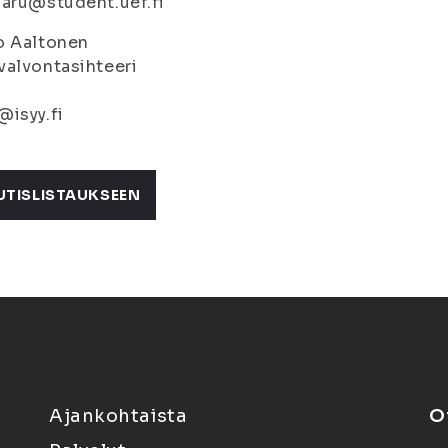
aru@student.uef.fi
o Aaltonen
alvontasihteeri
isyy.fi
UTISLISTAUKSEEN
Ajankohtaista
O