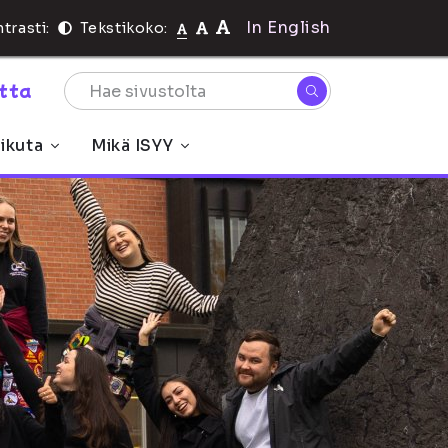
In English
trasti:
Tekstikoko:
rtta
ikuta
Mikä ISYY