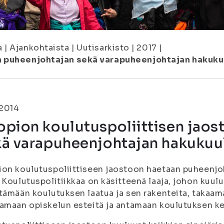
a
|
Ajankohtaista
|
Uutisarkisto
|
2017
|
on puheenjohtajan sekä varapuheenjohtajan hakuku
.2014
opion koulutuspoliittisen jaos
kä varapuheenjohtajan hakukuu
on koulutuspoliittiseen jaostoon haetaan puheenjoh
 Koulutuspolitiikkaa on käsitteenä laaja, johon kuuluu
tämään koulutuksen laatua ja sen rakenteita, takaam
amaan opiskelun esteitä ja antamaan koulutuksen k