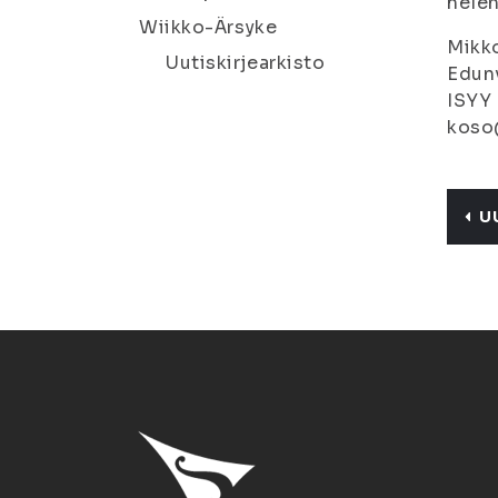
helen
Wiikko-Ärsyke
Mikk
Uutiskirjearkisto
Edunv
ISYY
koso@
U