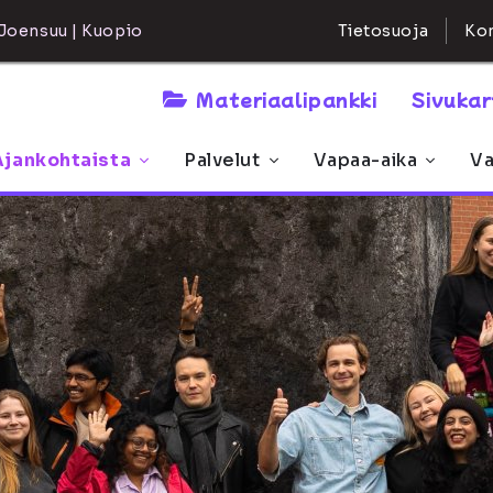
Kon
Joensuu | Kuopio
Tietosuoja
Materiaalipankki
Sivuka
Ajankohtaista
Palvelut
Vapaa-aika
Va