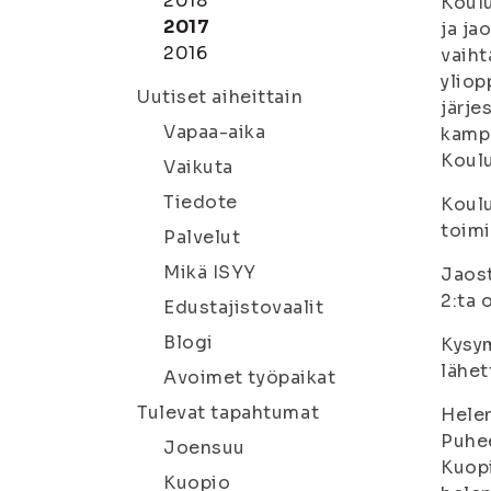
2018
Koulu
2017
ja ja
2016
vaiht
yliop
Uutiset aiheittain
järje
Vapaa-aika
kampu
Koulu
Vaikuta
Tiedote
Koulu
toimi
Palvelut
Mikä ISYY
Jaost
2:ta 
Edustajistovaalit
Blogi
Kysym
lähet
Avoimet työpaikat
Tulevat tapahtumat
Hele
Puhe
Joensuu
Kuopi
Kuopio