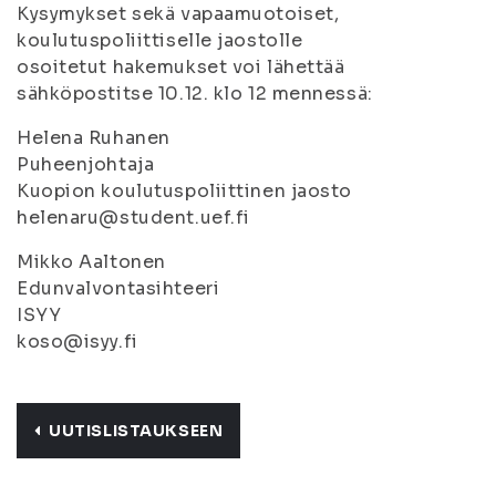
Kysymykset sekä vapaamuotoiset,
koulutuspoliittiselle jaostolle
osoitetut hakemukset voi lähettää
sähköpostitse 10.12. klo 12 mennessä:
Helena Ruhanen
Puheenjohtaja
Kuopion koulutuspoliittinen jaosto
helenaru@student.uef.fi
Mikko Aaltonen
Edunvalvontasihteeri
ISYY
koso@isyy.fi
UUTISLISTAUKSEEN