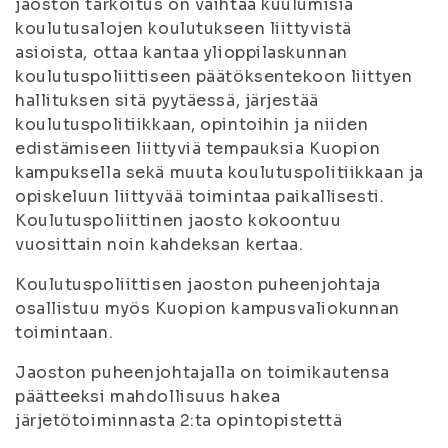
jaoston tarkoitus on vaihtaa kuulumisia
koulutusalojen koulutukseen liittyvistä
asioista, ottaa kantaa ylioppilaskunnan
koulutuspoliittiseen päätöksentekoon liittyen
hallituksen sitä pyytäessä, järjestää
koulutuspolitiikkaan, opintoihin ja niiden
edistämiseen liittyviä tempauksia Kuopion
kampuksella sekä muuta koulutuspolitiikkaan ja
opiskeluun liittyvää toimintaa paikallisesti.
Koulutuspoliittinen jaosto kokoontuu
vuosittain noin kahdeksan kertaa.
Koulutuspoliittisen jaoston puheenjohtaja
osallistuu myös Kuopion kampusvaliokunnan
toimintaan.
Jaoston puheenjohtajalla on toimikautensa
päätteeksi mahdollisuus hakea
järjetötoiminnasta 2:ta opintopistettä