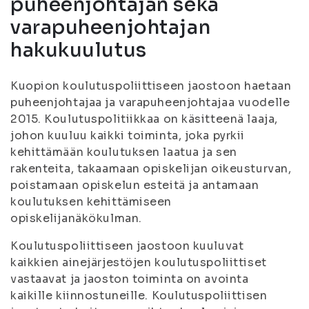
puheenjohtajan sekä
varapuheenjohtajan
hakukuulutus
Kuopion koulutuspoliittiseen jaostoon haetaan
puheenjohtajaa ja varapuheenjohtajaa vuodelle
2015. Koulutuspolitiikkaa on käsitteenä laaja,
johon kuuluu kaikki toiminta, joka pyrkii
kehittämään koulutuksen laatua ja sen
rakenteita, takaamaan opiskelijan oikeusturvan,
poistamaan opiskelun esteitä ja antamaan
koulutuksen kehittämiseen
opiskelijanäkökulman.
Koulutuspoliittiseen jaostoon kuuluvat
kaikkien ainejärjestöjen koulutuspoliittiset
vastaavat ja jaoston toiminta on avointa
kaikille kiinnostuneille. Koulutuspoliittisen