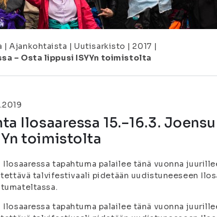
a
|
Ajankohtaista
|
Uutisarkisto
|
2017
|
sa – Osta lippusi ISYYn toimistolta
.2019
ta Ilosaaressa 15.–16.3. Joensu
Yn toimistolta
 Ilosaaressa tapahtuma palailee tänä vuonna juurillee
stettävä talvifestivaali pidetään uudistuneeseen I
tumateltassa.
 Ilosaaressa tapahtuma palailee tänä vuonna juurillee