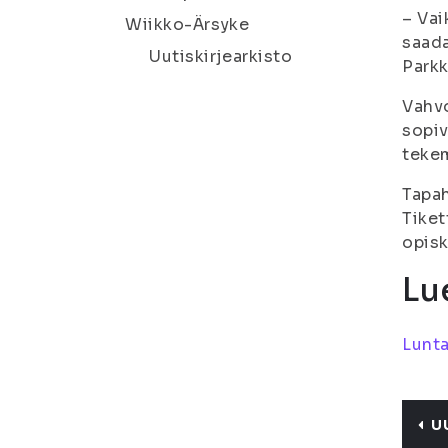
– Vai
Wiikko-Ärsyke
saada
Uutiskirjearkisto
Parkk
Vahvo
sopiv
tekem
Tapah
Tiket
opisk
Lue
Lunta
U