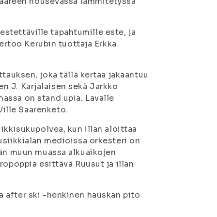
osaareen nousevassa lämmitetyssä
jestettäville tapahtumille este, ja
kertoo Kerubin tuottaja Erkka
ttauksen, joka tällä kertaa jakaantuu
jen J. Karjalaisen sekä Jarkko
assa on stand upia. Lavalle
ille Saarenketo.
ikkisukupolvea, kun illan aloittaa
usiikkialan medioissa orkesteri on
tään muun muassa alkuaikojen
ropoppia esittävä Ruusut ja illan
 after ski -henkinen hauskan pito