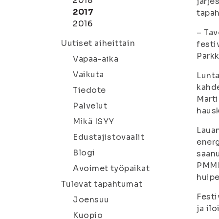
2018
järje
2017
tapah
2016
– Tav
Uutiset aiheittain
festi
Parkk
Vapaa-aika
Vaikuta
Lunta
kahde
Tiedote
Marti
Palvelut
hausk
Mikä ISYY
Lauan
Edustajistovaalit
energ
Blogi
saanu
PMMP:
Avoimet työpaikat
huipe
Tulevat tapahtumat
Festi
Joensuu
ja ilo
Kuopio