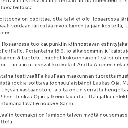
stettävä talvifestivaali pidetään uudistuneeseen Il
tumateltassa.
oitteena on osoittaa, että talvi ei ole Ilosaaressa jär
vaali voidaan järjestää myös lumen ja jään keskellä, 
inen.
 Ilosaaressa tuo kaupunkiin kiinnostavan esiintyjäka
lle illalle. Perjantaina 15.3. jo aikaisemmin julkaistu
kainen & Luotetut miehet kokoonpanon lisäksi ohjem
uuttamaan nousevat koomikot Anitta Ahonen sekä V
taina festivaalilla kuullaan maakunnan tuoretta musi
istä rockia soittava joensuulaisbändi Luukas Oja. M
t hyvän vastaanoton, ja sitä onkin verrattu hengel
hen. Luukas Ojan jälkeen lauantai-iltaa jatkaa elekt
ntumana lavalle nousee Sanni.
vaalin teemaksi on lumisen talven myötä nousemassa
ittelu.