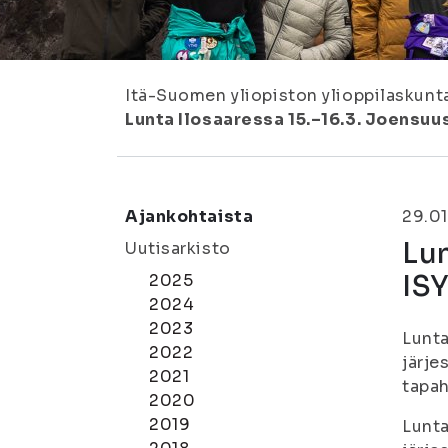
Itä-Suomen yliopiston ylioppilaskunt
Lunta Ilosaaressa 15.–16.3. Joensuus
Ajankohtaista
29.01
Lun
Uutisarkisto
ISY
2025
2024
2023
Lunta
2022
järje
2021
tapah
2020
2019
Lunta