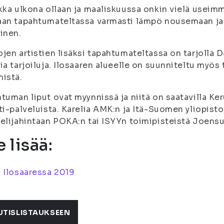
kka ulkona ollaan ja maaliskuussa onkin vielä useimm
an tapahtumateltassa varmasti lämpö nousemaan ja 
inen.
jen artistien lisäksi tapahtumateltassa on tarjolla 
ia tarjoiluja. Ilosaaren alueelle on suunniteltu myö
istä.
tuman liput ovat myynnissä ja niitä on saatavilla Keru
ti-palveluista. Karelia AMK:n ja Itä-Suomen yliopisto
elijahintaan POKA:n tai ISYYn toimipisteistä Joens
 lisää:
 Ilosaaressa 2019
UTISLISTAUKSEEN