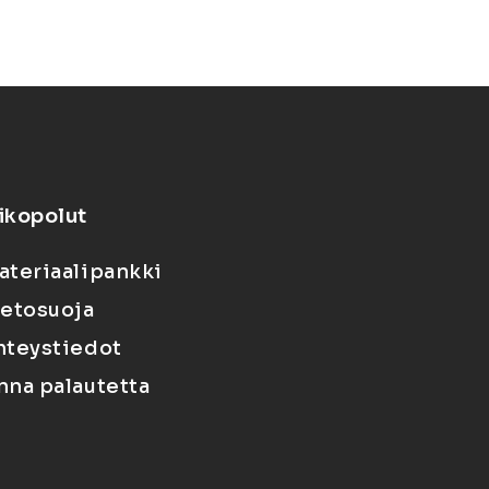
ikopolut
ateriaalipankki
ietosuoja
hteystiedot
nna palautetta