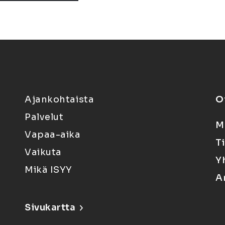
Ajankohtaista
O
Palvelut
M
Vapaa-aika
T
Vaikuta
Y
Mikä ISYY
A
Sivukartta