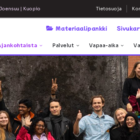
Kon
Joensuu | Kuopio
Tietosuoja
Materiaalipankki
Sivuka
Ajankohtaista
Palvelut
Vapaa-aika
Va