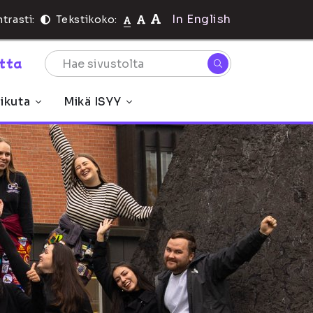
In English
trasti:
Tekstikoko:
rtta
ikuta
Mikä ISYY