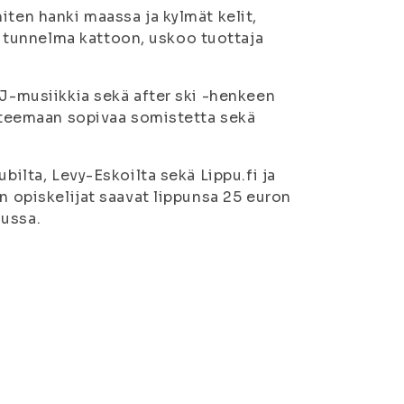
iten hanki maassa ja kylmät kelit,
tunnelma kattoon, uskoo tuottaja
DJ-musiikkia sekä after ski -henkeen
s teemaan sopivaa somistetta sekä
bilta, Levy-Eskoilta sekä Lippu.fi ja
n opiskelijat saavat lippunsa 25 euron
uussa.