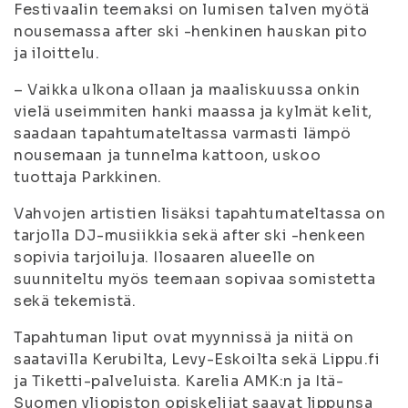
Festivaalin teemaksi on lumisen talven myötä
nousemassa after ski -henkinen hauskan pito
ja iloittelu.
– Vaikka ulkona ollaan ja maaliskuussa onkin
vielä useimmiten hanki maassa ja kylmät kelit,
saadaan tapahtumateltassa varmasti lämpö
nousemaan ja tunnelma kattoon, uskoo
tuottaja Parkkinen.
Vahvojen artistien lisäksi tapahtumateltassa on
tarjolla DJ-musiikkia sekä after ski -henkeen
sopivia tarjoiluja. Ilosaaren alueelle on
suunniteltu myös teemaan sopivaa somistetta
sekä tekemistä.
Tapahtuman liput ovat myynnissä ja niitä on
saatavilla Kerubilta, Levy-Eskoilta sekä Lippu.fi
ja Tiketti-palveluista. Karelia AMK:n ja Itä-
Suomen yliopiston opiskelijat saavat lippunsa