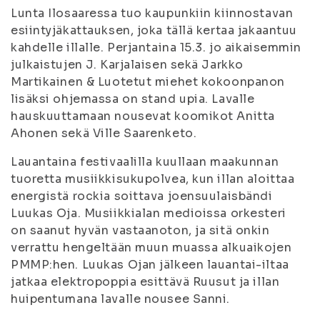
Lunta Ilosaaressa tuo kaupunkiin kiinnostavan
esiintyjäkattauksen, joka tällä kertaa jakaantuu
kahdelle illalle. Perjantaina 15.3. jo aikaisemmin
julkaistujen J. Karjalaisen sekä Jarkko
Martikainen & Luotetut miehet kokoonpanon
lisäksi ohjemassa on stand upia. Lavalle
hauskuuttamaan nousevat koomikot Anitta
Ahonen sekä Ville Saarenketo.
Lauantaina festivaalilla kuullaan maakunnan
tuoretta musiikkisukupolvea, kun illan aloittaa
energistä rockia soittava joensuulaisbändi
Luukas Oja. Musiikkialan medioissa orkesteri
on saanut hyvän vastaanoton, ja sitä onkin
verrattu hengeltään muun muassa alkuaikojen
PMMP:hen. Luukas Ojan jälkeen lauantai-iltaa
jatkaa elektropoppia esittävä Ruusut ja illan
huipentumana lavalle nousee Sanni.