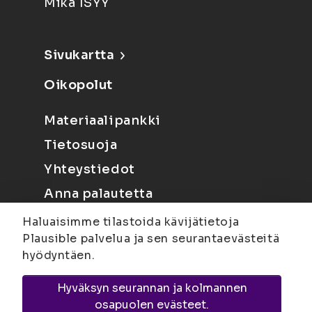
Mikä ISYY
Sivukartta
Oikopolut
Materiaalipankki
Tietosuoja
Yhteystiedot
Anna palautetta
Haluaisimme tilastoida kävijätietoja
Plausible palvelua ja sen seurantaevästeitä
hyödyntäen.
Hyväksyn seurannan ja kolmannen
Joensuu
Suvantokatu 6, 80100 Joensuu |
osapuolen evästeet.