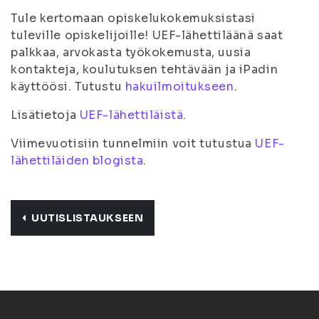
Tule kertomaan opiskelukokemuksistasi
tuleville opiskelijoille! UEF-lähettiläänä saat
palkkaa, arvokasta työkokemusta, uusia
kontakteja, koulutuksen tehtävään ja iPadin
käyttöösi. Tutustu
hakuilmoitukseen
.
Lisätietoja
UEF-lähettiläistä
.
Viimevuotisiin tunnelmiin voit tutustua
UEF-
lähettiläiden blogista
.
UUTISLISTAUKSEEN