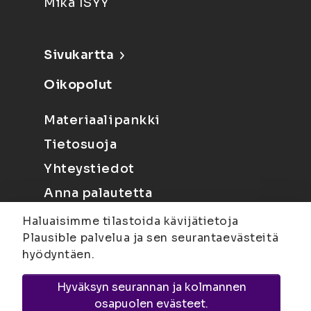
Mikä ISYY
Sivukartta
Oikopolut
Materiaalipankki
Tietosuoja
Yhteystiedot
Anna palautetta
Haluaisimme tilastoida kävijätietoja
Plausible palvelua ja sen seurantaevästeitä
hyödyntäen.
Hyväksyn seurannan ja kolmannen
Joensuu
Suvantokatu 6, 80100 Joensuu |
osapuolen evästeet.