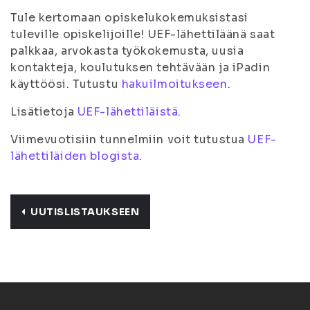
Tule kertomaan opiskelukokemuksistasi
tuleville opiskelijoille! UEF-lähettiläänä saat
palkkaa, arvokasta työkokemusta, uusia
kontakteja, koulutuksen tehtävään ja iPadin
käyttöösi. Tutustu
hakuilmoitukseen
.
Lisätietoja
UEF-lähettiläistä
.
Viimevuotisiin tunnelmiin voit tutustua
UEF-
lähettiläiden blogista
.
UUTISLISTAUKSEEN