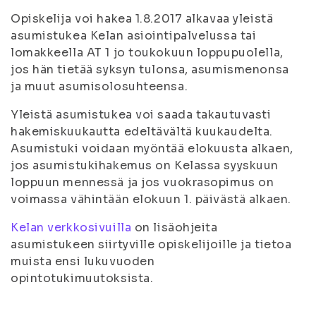
Opiskelija voi hakea 1.8.2017 alkavaa yleistä
asumistukea Kelan asiointipalvelussa tai
lomakkeella AT 1 jo toukokuun loppupuolella,
jos hän tietää syksyn tulonsa, asumismenonsa
ja muut asumisolosuhteensa.
Yleistä asumistukea voi saada takautuvasti
hakemiskuukautta edeltävältä kuukaudelta.
Asumistuki voidaan myöntää elokuusta alkaen,
jos asumistukihakemus on Kelassa syyskuun
loppuun mennessä ja jos vuokrasopimus on
voimassa vähintään elokuun 1. päivästä alkaen.
Kelan verkkosivuilla
on lisäohjeita
asumistukeen siirtyville opiskelijoille ja tietoa
muista ensi lukuvuoden
opintotukimuutoksista.