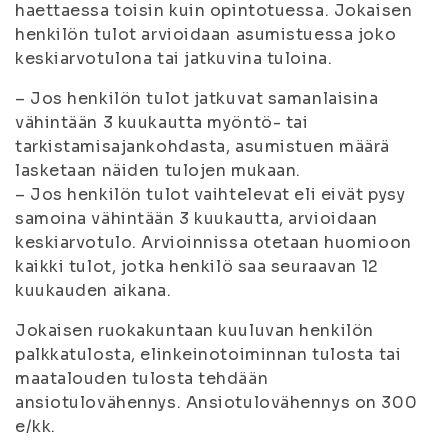
haettaessa toisin kuin opintotuessa. Jokaisen
henkilön tulot arvioidaan asumistuessa joko
keskiarvotulona tai jatkuvina tuloina.
– Jos henkilön tulot jatkuvat samanlaisina
vähintään 3 kuukautta myöntö- tai
tarkistamisajankohdasta, asumistuen määrä
lasketaan näiden tulojen mukaan.
– Jos henkilön tulot vaihtelevat eli eivät pysy
samoina vähintään 3 kuukautta, arvioidaan
keskiarvotulo. Arvioinnissa otetaan huomioon
kaikki tulot, jotka henkilö saa seuraavan 12
kuukauden aikana.
Jokaisen ruokakuntaan kuuluvan henkilön
palkkatulosta, elinkeinotoiminnan tulosta tai
maatalouden tulosta tehdään
ansiotulovähennys. Ansiotulovähennys on 300
e/kk.