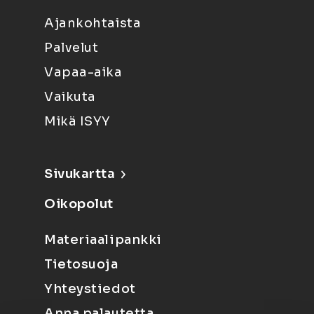
Ajankohtaista
Palvelut
Vapaa-aika
Vaikuta
Mikä ISYY
Sivukartta
Oikopolut
Materiaalipankki
Tietosuoja
Yhteystiedot
Anna palautetta