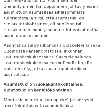
opiskelukuukausilta. Asumisen tuen
pienentyminen tai loppuminen johtuu yleisen
asumistuen asumislisää alhaisemmista
tulorajoista ja siitä, että asumistuki on
ruokakuntakohtainen, eli puolison tai
ruokakunnan muun jäsenen tulot voivat estää
asumistuen saamisen.
Asumislisä säilyy ulkomailla opiskelevilla sekä
Suomessa kansanopistossa, liikunnan
koulutuskeskuksessa tai Saamelaisalueen
koulutuskeskuksessa maksullisella linjalla
opiskelevilla, jotka asuvat oppilaitoksen
asuntolassa.
Asumistuki on ruokakuntakohtainen,
opintotuki on henkilökohtainen
Moni asia muuttuu, kun opiskelijat siirtyvät
henkilökohtaisesta asumislisästä