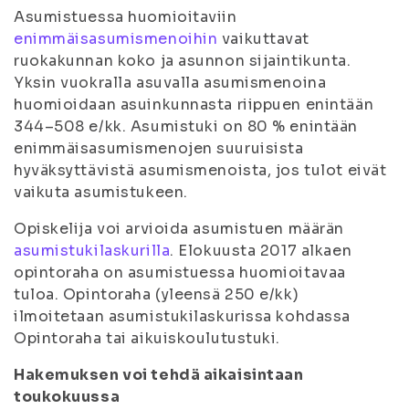
Asumistuessa huomioitaviin
enimmäisasumismenoihin
vaikuttavat
ruokakunnan koko ja asunnon sijaintikunta.
Yksin vuokralla asuvalla asumismenoina
huomioidaan asuinkunnasta riippuen enintään
344–508 e/kk. Asumistuki on 80 % enintään
enimmäisasumismenojen suuruisista
hyväksyttävistä asumismenoista, jos tulot eivät
vaikuta asumistukeen.
Opiskelija voi arvioida asumistuen määrän
asumistukilaskurilla
. Elokuusta 2017 alkaen
opintoraha on asumistuessa huomioitavaa
tuloa. Opintoraha (yleensä 250 e/kk)
ilmoitetaan asumistukilaskurissa kohdassa
Opintoraha tai aikuiskoulutustuki.
Hakemuksen voi tehdä aikaisintaan
toukokuussa