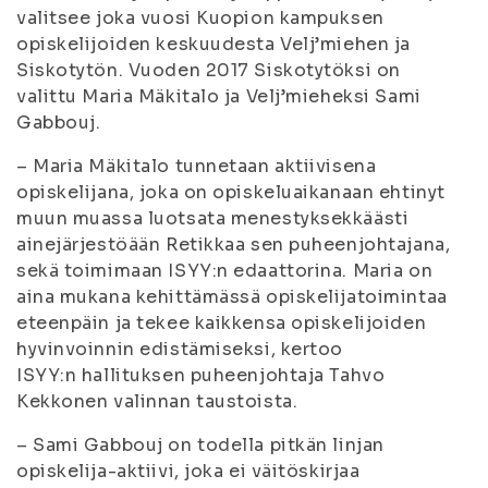
valitsee joka vuosi Kuopion kampuksen
opiskelijoiden keskuudesta Velj’miehen ja
Siskotytön. Vuoden 2017 Siskotytöksi on
valittu Maria Mäkitalo ja Velj’mieheksi Sami
Gabbouj.
– Maria Mäkitalo tunnetaan aktiivisena
opiskelijana, joka on opiskeluaikanaan ehtinyt
muun muassa luotsata menestyksekkäästi
ainejärjestöään Retikkaa sen puheenjohtajana,
sekä toimimaan ISYY:n edaattorina. Maria on
aina mukana kehittämässä opiskelijatoimintaa
eteenpäin ja tekee kaikkensa opiskelijoiden
hyvinvoinnin edistämiseksi, kertoo
ISYY:n hallituksen puheenjohtaja Tahvo
Kekkonen valinnan taustoista.
– Sami Gabbouj on todella pitkän linjan
opiskelija-aktiivi, joka ei väitöskirjaa