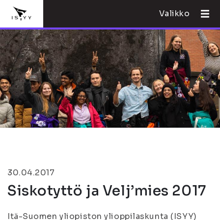
Valikko
30.04.2017
Siskotyttö ja Velj’mies 2017
Itä-Suomen yliopiston ylioppilaskunta (ISYY)