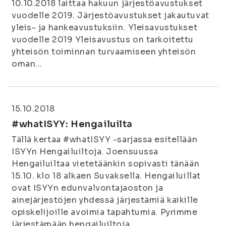
10.10.2018 laittaa hakuun järjestöavustukset
vuodelle 2019. Järjestöavustukset jakautuvat
yleis- ja hankeavustuksiin. Yleisavustukset
vuodelle 2019 Yleisavustus on tarkoitettu
yhteisön toiminnan turvaamiseen yhteisön
oman...
15.10.2018
#whatISYY: Hengailuilta
Tällä kertaa #whatISYY -sarjassa esitellään
ISYYn Hengailuiltoja. Joensuussa
Hengailuiltaa vietetäänkin sopivasti tänään
15.10. klo 18 alkaen Suvaksella. Hengailuillat
ovat ISYYn edunvalvontajaoston ja
ainejärjestöjen yhdessä järjestämiä kaikille
opiskelijoille avoimia tapahtumia. Pyrimme
järjestämään hengailuiltoja...