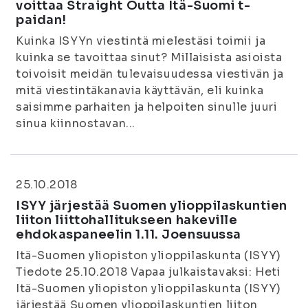
voittaa Straight Outta Itä-Suomi t-
paidan!
Kuinka ISYYn viestintä mielestäsi toimii ja
kuinka se tavoittaa sinut? Millaisista asioista
toivoisit meidän tulevaisuudessa viestivän ja
mitä viestintäkanavia käyttävän, eli kuinka
saisimme parhaiten ja helpoiten sinulle juuri
sinua kiinnostavan...
25.10.2018
ISYY järjestää Suomen ylioppilaskuntien
liiton liittohallitukseen hakeville
ehdokaspaneelin 1.11. Joensuussa
Itä-Suomen yliopiston ylioppilaskunta (ISYY)
Tiedote 25.10.2018 Vapaa julkaistavaksi: Heti
Itä-Suomen yliopiston ylioppilaskunta (ISYY)
järjestää Suomen ylioppilaskuntien liiton