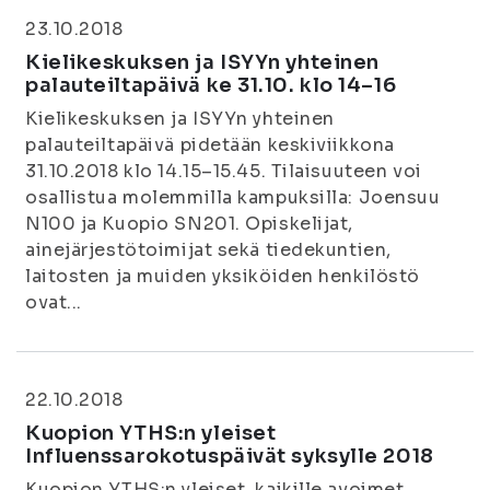
23.10.2018
Kielikeskuksen ja ISYYn yhteinen
palauteiltapäivä ke 31.10. klo 14–16
Kielikeskuksen ja ISYYn yhteinen
palauteiltapäivä pidetään keskiviikkona
31.10.2018 klo 14.15–15.45. Tilaisuuteen voi
osallistua molemmilla kampuksilla: Joensuu
N100 ja Kuopio SN201. Opiskelijat,
ainejärjestötoimijat sekä tiedekuntien,
laitosten ja muiden yksiköiden henkilöstö
ovat...
22.10.2018
Kuopion YTHS:n yleiset
Influenssarokotuspäivät syksylle 2018
Kuopion YTHS:n yleiset, kaikille avoimet