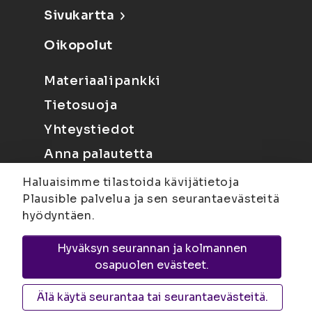
Sivukartta
Oikopolut
Materiaalipankki
Tietosuoja
Yhteystiedot
Anna palautetta
Haluaisimme tilastoida kävijätietoja
Plausible palvelua ja sen seurantaevästeitä
hyödyntäen.
Hyväksyn seurannan ja kolmannen
Joensuu
Suvantokatu 6, 80100 Joensuu |
osapuolen evästeet.
Kuopio
Yliopistonranta 15, PL 1627, 70211
Kuopio
Älä käytä seurantaa tai seurantaevästeitä.