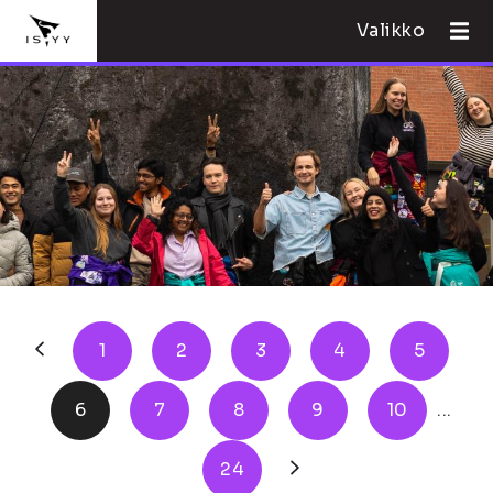
Valikko
1
2
3
4
5
6
7
8
9
10
...
24