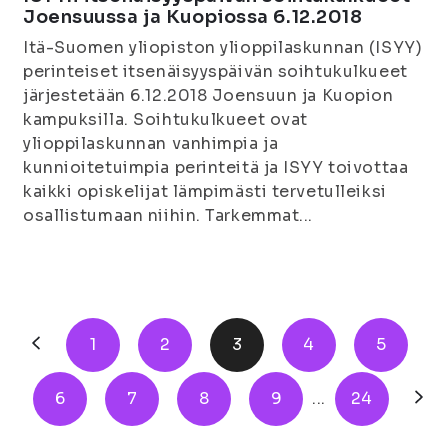
Joensuussa ja Kuopiossa 6.12.2018
Itä-Suomen yliopiston ylioppilaskunnan (ISYY)
perinteiset itsenäisyyspäivän soihtukulkueet
järjestetään 6.12.2018 Joensuun ja Kuopion
kampuksilla. Soihtukulkueet ovat
ylioppilaskunnan vanhimpia ja
kunnioitetuimpia perinteitä ja ISYY toivottaa
kaikki opiskelijat lämpimästi tervetulleiksi
osallistumaan niihin. Tarkemmat...
1
2
3
4
5
6
7
8
9
...
24