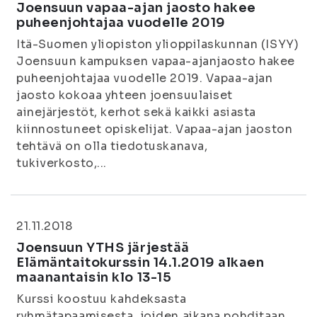
Joensuun vapaa-ajan jaosto hakee
puheenjohtajaa vuodelle 2019
Itä-Suomen yliopiston ylioppilaskunnan (ISYY)
Joensuun kampuksen vapaa-ajanjaosto hakee
puheenjohtajaa vuodelle 2019. Vapaa-ajan
jaosto kokoaa yhteen joensuulaiset
ainejärjestöt, kerhot sekä kaikki asiasta
kiinnostuneet opiskelijat. Vapaa-ajan jaoston
tehtävä on olla tiedotuskanava,
tukiverkosto,...
21.11.2018
Joensuun YTHS järjestää
Elämäntaitokurssin 14.1.2019 alkaen
maanantaisin klo 13-15
Kurssi koostuu kahdeksasta
ryhmätapaamisesta, joiden aikana pohditaan