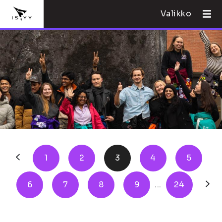
Valikko
1
2
3
4
5
6
7
8
9
...
24