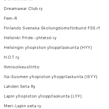
Dreamwear Club ry
Fem-R
Finlands Svenska Skolungdomsförbund FSS rf
Helsinki Pride -yhteisö ry
Helsingin yliopiston ylioppilaskunta (HYY)
H.O.T ry
Ihmisoikeusliitto
Itä-Suomen yliopiston ylioppilaskunta (ISYY)
Lahden Seta Ry
Lapin yliopiston ylioppilaskunta (LYY)
Meri-Lapin seta ry