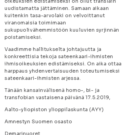
oikeuksien edistämiseksi on ollut translain
uudistamatta jättäminen. Samaan aikaan
kuitenkin tasa-arvolaki on velvoittanut
viranomaisia toimimaan
sukupuolivähemmistöön kuuluvien syrjinnän
poistamiseksi.
Vaadimme hallitukselta johtajuutta ja
konkreettisia tekoja sateenkaari-ihmisten
ihmisoikeuksien edistämiseksi. On aika ottaa
harppaus yhdenvertaisuuden toteutumiseksi
sateenkaari-ihmisten arjessa.
Tänään kansainvälisenä homo-, bi- ja
transfobian vastaisena päivänä 17.5.2019,
Aalto-yliopiston ylioppilaskunta (AYY)
Amnestyn Suomen osasto
Demarinuoret