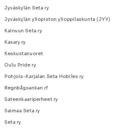
Jyväskylän Seta ry
Jyväskylän yliopiston ylioppilaskunta (JYY)
Kainuun Seta ry
Kasary ry
Keskustanuoret
Oulu Pride ry
Pohjois-Karjalan Seta Hobiles ry
Regnbågsankan rf
Sateenkaariperheet ry
Saimaa Seta ry
Seta ry