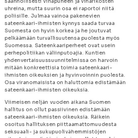
säännöllisesti vihapuheen ja viharikosten
uhreina, mutta suurin osa ei raportoi niitä
poliisille. Julmaa vainoa pakenevien
sateenkaari-ihmisten kynnys saada turvaa
Suomesta on hyvin korkea ja he joutuvat
pelkäämään turvallisuutensa puolesta myös
Suomessa. Sateenkaariperheet ovat usein
perhepolitiikan väliinputoajia. Kuntien
yhdenvertaisuussuunnitelmissa on harvoin
mitään konkreettisia toimia sateenkaari-
ihmisten oikeuksien ja hyvinvoinnin puolesta.
Osa viranomaisista on haluttomia edistämään
sateenkaari-ihmisten oikeuksia.
Viimeisen neljän vuoden aikana Suomen
hallitus on ollut passiivinen edistämään
sateenkaari-ihmisten oikeuksia. Räikein
osoitus hallituksen piittaamattomuudesta
seksuaali- ja sukupuolivähemmistöjen