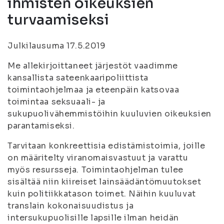
ihmisten oikeuksien
turvaamiseksi
Julkilausuma 17.5.2019
Me allekirjoittaneet järjestöt vaadimme
kansallista sateenkaaripoliittista
toimintaohjelmaa ja eteenpäin katsovaa
toimintaa seksuaali- ja
sukupuolivähemmistöihin kuuluvien oikeuksien
parantamiseksi.
Tarvitaan konkreettisia edistämistoimia, joille
on määritelty viranomaisvastuut ja varattu
myös resursseja. Toimintaohjelman tulee
sisältää niin kiireiset lainsäädäntömuutokset
kuin politiikkatason toimet. Näihin kuuluvat
translain kokonaisuudistus ja
intersukupuolisille lapsille ilman heidän