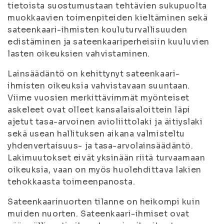
tietoista suostumustaan tehtävien sukupuolta
muokkaavien toimenpiteiden kieltäminen sekä
sateenkaari-ihmisten kouluturvallisuuden
edistäminen ja sateenkaariperheisiin kuuluvien
lasten oikeuksien vahvistaminen.
Lainsäädäntö on kehittynyt sateenkaari-
ihmisten oikeuksia vahvistavaan suuntaan.
Viime vuosien merkittävimmät myönteiset
askeleet ovat olleet kansalaisaloittein läpi
ajetut tasa-arvoinen avioliittolaki ja äitiyslaki
sekä usean hallituksen aikana valmisteltu
yhdenvertaisuus- ja tasa-arvolainsäädäntö.
Lakimuutokset eivät yksinään riitä turvaamaan
oikeuksia, vaan on myös huolehdittava lakien
tehokkaasta toimeenpanosta.
Sateenkaarinuorten tilanne on heikompi kuin
muiden nuorten. Sateenkaari-ihmiset ovat