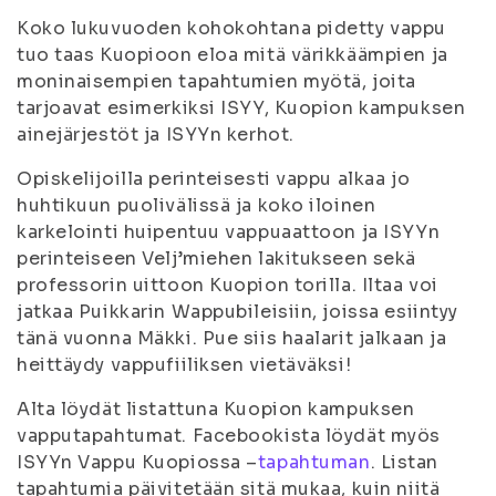
Koko lukuvuoden kohokohtana pidetty vappu
tuo taas Kuopioon eloa mitä värikkäämpien ja
moninaisempien tapahtumien myötä, joita
tarjoavat esimerkiksi ISYY, Kuopion kampuksen
ainejärjestöt ja ISYYn kerhot.
Opiskelijoilla perinteisesti vappu alkaa jo
huhtikuun puolivälissä ja koko iloinen
karkelointi huipentuu vappuaattoon ja ISYYn
perinteiseen Velj’miehen lakitukseen sekä
professorin uittoon Kuopion torilla. Iltaa voi
jatkaa Puikkarin Wappubileisiin, joissa esiintyy
tänä vuonna Mäkki. Pue siis haalarit jalkaan ja
heittäydy vappufiiliksen vietäväksi!
Alta löydät listattuna Kuopion kampuksen
vapputapahtumat. Facebookista löydät myös
ISYYn Vappu Kuopiossa –
tapahtuman
. Listan
tapahtumia päivitetään sitä mukaa, kuin niitä