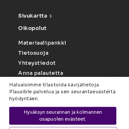
Sivukartta
Oikopolut
Materiaalipankki
Tietosuoja
Yhteystiedot
Anna palautetta
Haluaisimme tilastoida kävijätietoja
Plausible palvelua ja sen seurantaevästeitä
hyödyntäen.
Hyväksyn seurannan ja kolmannen
Joensuu
Suvantokatu 6, 80100 Joensuu |
osapuolen evästeet.
Kuopio
Yliopistonranta 15, PL 1627, 70211