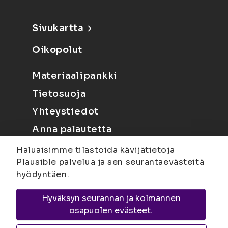
Sivukartta
Oikopolut
Materiaalipankki
Tietosuoja
Yhteystiedot
Anna palautetta
Haluaisimme tilastoida kävijätietoja
Plausible palvelua ja sen seurantaevästeitä
hyödyntäen.
Hyväksyn seurannan ja kolmannen
Joensuu
Suvantokatu 6, 80100 Joensuu |
osapuolen evästeet.
Kuopio
Yliopistonranta 15, PL 1627, 70211