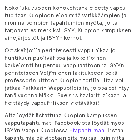
Koko lukuvuoden kohokohtana pidetty vappu
tuo taas Kuopioon eloa mitä värikkäämpien ja
moninaisempien tapahtumien myötä, joita
tarjoavat esimerkiksi ISYY, Kuopion kampuksen
ainejärjestöt ja ISYYn kerhot.
Opiskelijoilla perinteisesti vappu alkaa jo
huhtikuun puolivälissä ja koko iloinen
karkelointi huipentuu vappuaattoon ja ISYYn
perinteiseen Velj’miehen lakitukseen sekä
professorin uittoon Kuopion torilla. Iltaa voi
jatkaa Puikkarin Wappubileisiin, joissa esiintyy
tänä vuonna Mäkki. Pue siis haalarit jalkaan ja
heittäydy vappufiiliksen vietäväksi!
Alta löydät listattuna Kuopion kampuksen
vapputapahtumat. Facebookista löydät myös
ISYYn Vappu Kuopiossa –
tapahtuman
. Listan
tapahtumia päivitetään sitä mukaa, kuin niitä