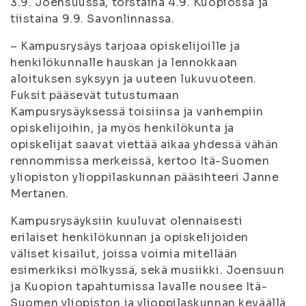
3.9. Joensuussa, torstaina 4.9. Kuopiossa ja
tiistaina 9.9. Savonlinnassa.
– Kampusrysäys tarjoaa opiskelijoille ja
henkilökunnalle hauskan ja lennokkaan
aloituksen syksyyn ja uuteen lukuvuoteen.
Fuksit pääsevät tutustumaan
Kampusrysäyksessä toisiinsa ja vanhempiin
opiskelijoihin, ja myös henkilökunta ja
opiskelijat saavat viettää aikaa yhdessä vähän
rennommissa merkeissä, kertoo Itä-Suomen
yliopiston ylioppilaskunnan pääsihteeri Janne
Mertanen.
Kampusrysäyksiin kuuluvat olennaisesti
erilaiset henkilökunnan ja opiskelijoiden
väliset kisailut, joissa voimia mitellään
esimerkiksi mölkyssä, sekä musiikki. Joensuun
ja Kuopion tapahtumissa lavalle nousee Itä-
Suomen yliopiston ja ylioppilaskunnan keväällä