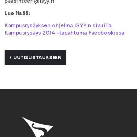
paasihteeri@isyy.fi
Lue lisää:
Kampusrysäyksen ohjelma ISYY:n sivuilla
Kampusrysäys 2014 -tapahtuma Facebookissa
UUTISLISTAUKSEEN