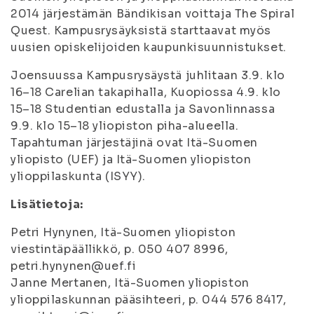
2014 järjestämän Bändikisan voittaja The Spiral
Quest. Kampusrysäyksistä starttaavat myös
uusien opiskelijoiden kaupunkisuunnistukset.
Joensuussa Kampusrysäystä juhlitaan 3.9. klo
16–18 Carelian takapihalla, Kuopiossa 4.9. klo
15–18 Studentian edustalla ja Savonlinnassa
9.9. klo 15–18 yliopiston piha-alueella.
Tapahtuman järjestäjinä ovat Itä-Suomen
yliopisto (UEF) ja Itä-Suomen yliopiston
ylioppilaskunta (ISYY).
Lisätietoja:
Petri Hynynen, Itä-Suomen yliopiston
viestintäpäällikkö, p. 050 407 8996,
petri.hynynen@uef.fi
Janne Mertanen, Itä-Suomen yliopiston
ylioppilaskunnan pääsihteeri, p. 044 576 8417,