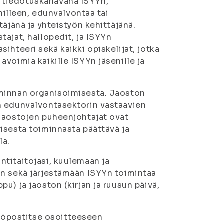
 tiedotuskanavana ISYYn,
nilleen, edunvalvontaa tai
äjänä ja yhteistyön kehittäjänä.
ajat, hallopedit, ja ISYYn
ihteeri sekä kaikki opiskelijat, jotka
voimia kaikille ISYYn jäsenille ja
iminnan organisoimisesta. Jaoston
n edunvalvontasektorin vastaavien
 jaostojen puheenjohtajat ovat
isesta toiminnasta päättävä ja
la.
titaitojasi, kuulemaan ja
in sekä järjestämään ISYYn toimintaa
u) ja jaoston (kirjan ja ruusun päivä,
öpostitse osoitteeseen