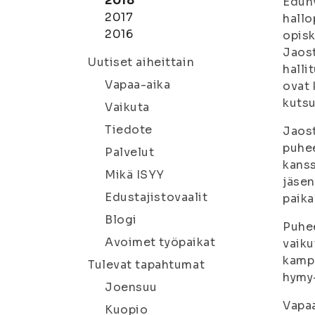
2018
Edun
2017
hallo
2016
opisk
Jaost
Uutiset aiheittain
halli
Vapaa-aika
ovat 
kutsu
Vaikuta
Tiedote
Jaost
puhee
Palvelut
kanss
Mikä ISYY
jäsen
Edustajistovaalit
paika
Blogi
Puhee
Avoimet työpaikat
vaiku
kampu
Tulevat tapahtumat
hymy-
Joensuu
Vapa
Kuopio