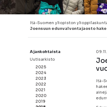
Itä-Suomen yliopiston ylioppilaskunt
Joensuun edunvalvontajaosto hake
Ajankohtaista
09.11
Jo
Uutisarkisto
vu
2025
2024
2023
Itä-
2022
hakee
2021
ainej
2020
edunv
2019