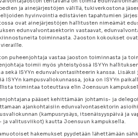
valvontajaoston tehtävänä on toimia edunvalvonnan
pedien ja ainejärjestöjen välillä, tukiverkostona jäse
elijoiden hyvinvointia edistävien tapahtumien järjest
ossa ovat ainejärjestöjen hallitusten nimeämät edust
tuksen edunvalvontasektorin vastaavat, edunvalvontas
kiinnostuneita toiminnasta. Jaoston kokoukset ovat a
vieraille.
on puheenjohtaja vastaa jaoston toiminnasta ja to
njohtaja toimii myös yhteistyössä ISYYn hallitukse
a sekä ISYYn edunvalvontasihteerin kanssa. Lisäksi
iä ISYYn kampusvaliokunnassa, joka on ISYYn paikall
llista toimintaa toteuttava elin Joensuun kampuksel
njohtajana pääset kehittämään johtamis- ja delegoin
ttamaan ajankohtaisiin edunvalvontasektorin asioih
svaliokunnan (kampusrysäys, itsenäisyyspäivä ja vapp
 ja valitusviikot) kautta Joensuun kampuksella.
amuotoiset hakemukset pyydetään lähettämään sähk