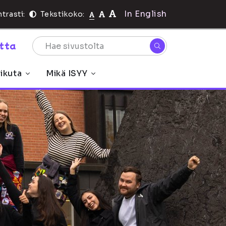
In English
trasti:
Tekstikoko:
rtta
ikuta
Mikä ISYY