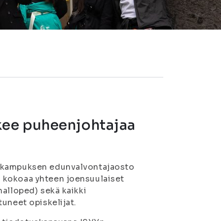
kee puheenjohtajaa
n kampuksen edunvalvontajaosto
 kokoaa yhteen joensuulaiset
halloped) sekä kaikki
uneet opiskelijat.