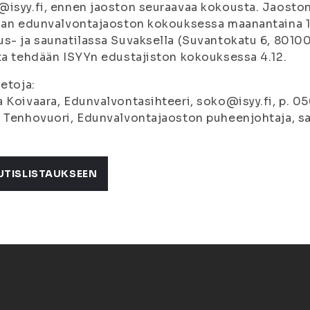
isyy.fi, ennen jaoston seuraavaa kokousta. Jaoston
aan edunvalvontajaoston kokouksessa maanantaina 19.
s- ja saunatilassa Suvaksella (Suvantokatu 6, 80100
ta tehdään ISYYn edustajiston kokouksessa 4.12.
ietoja:
 Koivaara, Edunvalvontasihteeri, soko@isyy.fi, p. 0
 Tenhovuori, Edunvalvontajaoston puheenjohtaja, sa
UTISLISTAUKSEEN