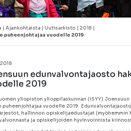
a
|
Ajankohtaista
|
Uutisarkisto
|
2018
|
e puheenjohtajaa vuodelle 2019
.2018
ensuun edunvalvontajaosto ha
odelle 2019
Suomen yliopiston ylioppilaskunnan (ISYY) Joensuu
 puheenjohtajaa vuodelle 2019. Edunvalvontajaosto
ärjestöt, hallinnon opiskelijaedustajat (myöhemmin 
alvonnasta ja opiskelijoiden hyvinvoinnista kiinnost