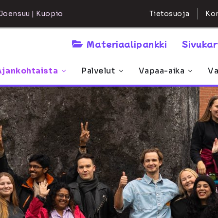
Kon
Joensuu | Kuopio
Tietosuoja
Materiaalipankki
Sivuka
Ajankohtaista
Palvelut
Vapaa-aika
Va