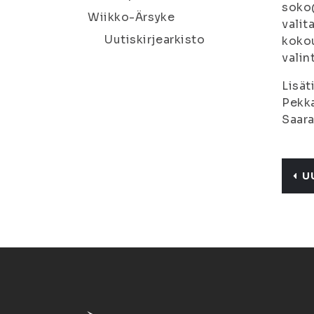
soko@
Wiikko-Ärsyke
valit
Uutiskirjearkisto
kokou
valin
Lisät
Pekka
Saara
U