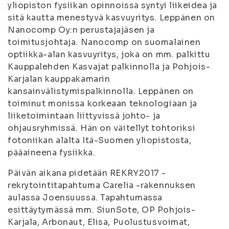
yliopiston fysiikan opinnoissa syntyi liikeidea ja
sitä kautta menestyvä kasvuyritys. Leppänen on
Nanocomp Oy:n perustajajäsen ja
toimitusjohtaja. Nanocomp on suomalainen
optiikka-alan kasvuyritys, joka on mm. palkittu
Kauppalehden Kasvajat palkinnolla ja Pohjois-
Karjalan kauppakamarin
kansainvälistymispalkinnolla. Leppänen on
toiminut monissa korkeaan teknologiaan ja
liiketoimintaan liittyvissä johto- ja
ohjausryhmissä. Hän on väitellyt tohtoriksi
fotoniikan alalta Itä-Suomen yliopistosta,
pääaineena fysiikka.
Päivän aikana pidetään REKRY2017 -
rekrytointitapahtuma Carelia -rakennuksen
aulassa Joensuussa. Tapahtumassa
esittäytymässä mm. SiunSote, OP Pohjois-
Karjala, Arbonaut, Elisa, Puolustusvoimat,