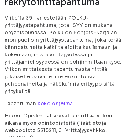
rekrytointitapahtuma
Viikolla 39. järjestetään POLKU-
yrittäjyystapahtuma, jota ISYY on mukana
organisoimassa. Polku on Pohjois-Karjalan
monipuolisin yrittäjyystapahtuma, joka kerää
kiinnostuneita kaikilta aloilta kuulemaan ja
kokemaan, mistä yrittäjyydessä ja
yrittäjämielisyydessä on pohjimmiltaan kyse.
Viikon mittaisesta tapahtumasta riittää
jokaiselle päivälle mielenkiintoisia
puheenaiheita ja näkökulmia erityyppisiltä
yrityksiltä.
Tapahtuman
koko ohjelma
.
Huom!
Opiskelijat voivat suorittaa viikon
aikana myös opintopisteitä (lisätietoja
weboodista 5215211, J: Yrittäjyysviikko,