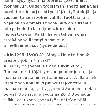
näihin kysymyksiin ja tuoreita työvälineitä
työnhakuun. Uuden työelämän lähettiläänä Sara
luovii itsekin sujuvasti yrittäjän, työntekijän ja
vapaaehtoisen roolien välillä. Tuottajana ja
ohjausalan ammattilaisena Sara on auttanut
niin palveluita kuin työnhakijoitakin
menestykseen. Kaikki hänen tekemisensä
tähtää onnellisempiin ihmisiin
onnellisemmassa (työ)elämässä.
–
klo 12:15–13:00
Ali Giray –
How to find &
create a job in Finland?
Ali Giray on joensuulainen Turkin kurdi,
Joensuun Yrittäjät ry:n varapuheenjohtaja ja
maahanmuuttajien yrittäjäneuvoja. Alilla on yli
20 vuoden kokemus pienyrittäjyydestä ja
maahanmuuttajayrittäjyydestä Suomessa. Hän
perusti Joensuuhun vuonna 2010 Joensuun
tulkkikeskuksen, jossa työskentelee tällä