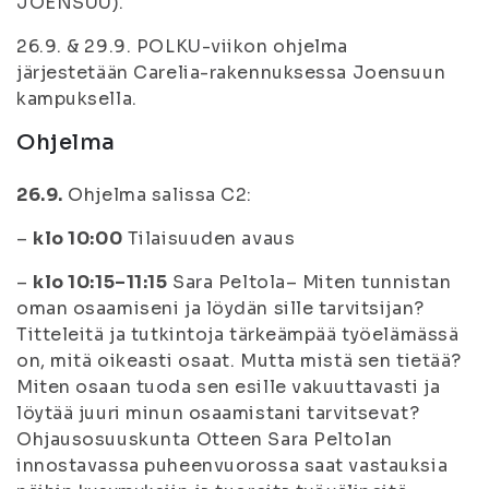
JOENSUU).
26.9. & 29.9. POLKU-viikon ohjelma
järjestetään Carelia-rakennuksessa Joensuun
kampuksella.
Ohjelma
26.9.
Ohjelma salissa C2:
–
klo 10:00
Tilaisuuden avaus
–
klo 10:15–11:15
Sara Peltola–
Miten tunnistan
oman osaamiseni ja löydän sille tarvitsijan?
Titteleitä ja tutkintoja tärkeämpää työelämässä
on, mitä oikeasti osaat. Mutta mistä sen tietää?
Miten osaan tuoda sen esille vakuuttavasti ja
löytää juuri minun osaamistani tarvitsevat?
Ohjausosuuskunta Otteen Sara Peltolan
innostavassa puheenvuorossa saat vastauksia