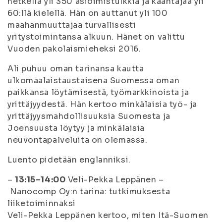
hetkellä yli 350 asioimistulkkia ja kääntäjää yli
60:llä kielellä. Hän on auttanut yli 100
maahanmuuttajaa turvallisesti
yritystoimintansa alkuun. Hänet on valittu
Vuoden pakolaismieheksi 2016.
Ali puhuu oman tarinansa kautta
ulkomaalaistaustaisena Suomessa oman
paikkansa löytämisestä, työmarkkinoista ja
yrittäjyydestä. Hän kertoo minkälaisia työ- ja
yrittäjyysmahdollisuuksia Suomesta ja
Joensuusta löytyy ja minkälaisia
neuvontapalveluita on olemassa.
Luento pidetään englanniksi.
–
13:15–14:00
Veli-Pekka Leppänen –
Nanocomp Oy:n tarina: tutkimuksesta
liiketoiminnaksi
Veli-Pekka Leppänen kertoo, miten Itä-Suomen