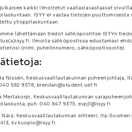
julkaisee kaikki ilmoitetut vaaliasiavastaavat sivuill
pilaskuntaan. ISYY ei vastaa tietojen puuttumisesta ve
tettu ylioppilaskuntaan.
mme lähettämään tiedot sähköpostitse ISYYn tiedot
tus(a)isyy.fi. Ilmoita sähköpostissa edustamasi ehd
stietosi (nimi, puhelinnumero, sähköpostiosoite).
sätietoja:
a Nissén, Keskusvaalilautakunnan puheenjohtaja, It
 040 582 9578, brendan@student.uef.fi
Mertakorpi, Keskusvaalilautakunnan varapuheenjoht
pilaskunta, puh. 040 847 9375, evpj1@isyy.fi
 Närä, Keskusvaalilautakunnan sihteeri, Itä-Suomen 
413, kv.kuopio@isyy.fi.