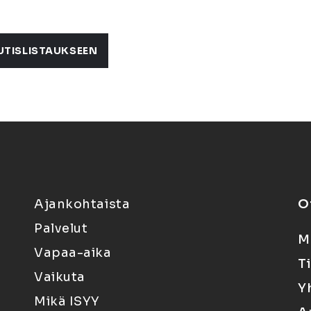
UTISLISTAUKSEEN
Ajankohtaista
O
Palvelut
M
Vapaa-aika
T
Vaikuta
Y
Mikä ISYY