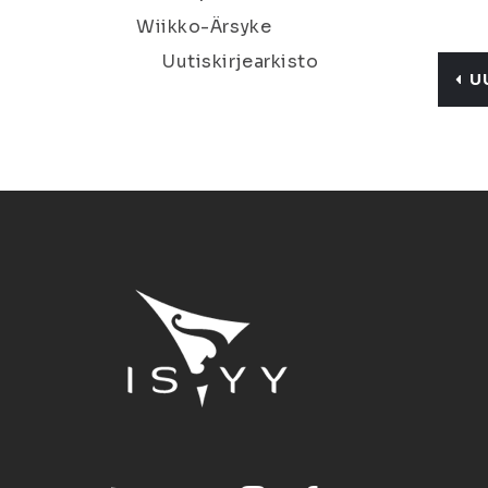
Wiikko-Ärsyke
Uutiskirjearkisto
U