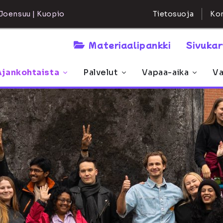
Kon
Joensuu | Kuopio
Tietosuoja
Materiaalipankki
Sivuka
Ajankohtaista
Palvelut
Vapaa-aika
Va