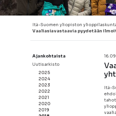
Itä-Suomen yliopiston ylioppilaskunt
Vaaliasiavastaavia pyydetään ilmoi
Ajankohtaista
16.09
Vaa
Uutisarkisto
yht
2025
2024
2023
Itä-S
2022
ehdol
2021
tahot
2020
yliop
2019
vaali