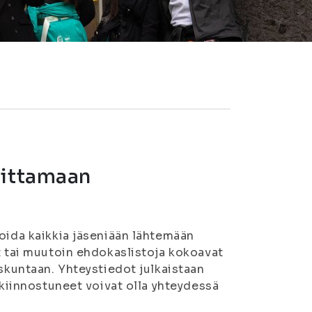
oittamaan
voida kaikkia jäseniään lähtemään
t tai muutoin ehdokaslistoja kokoavat
askuntaan. Yhteystiedot julkaistaan
 kiinnostuneet voivat olla yhteydessä