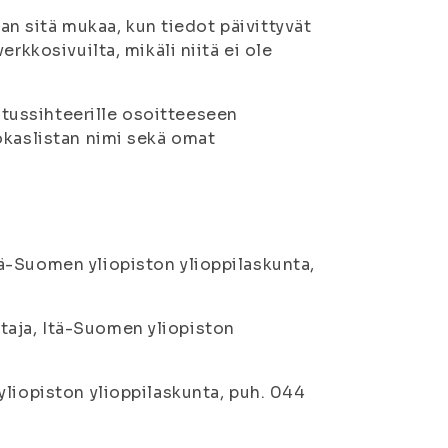
aan sitä mukaa, kun tiedot päivittyvät
rkkosivuilta, mikäli niitä ei ole
ussihteerille osoitteeseen
okaslistan nimi sekä omat
ä-Suomen yliopiston ylioppilaskunta,
aja, Itä-Suomen yliopiston
yliopiston ylioppilaskunta, puh. 044