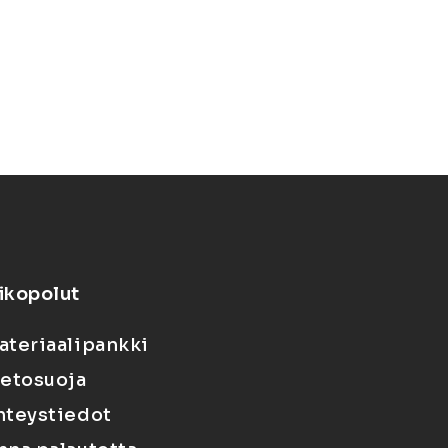
ikopolut
ateriaalipankki
ietosuoja
hteystiedot