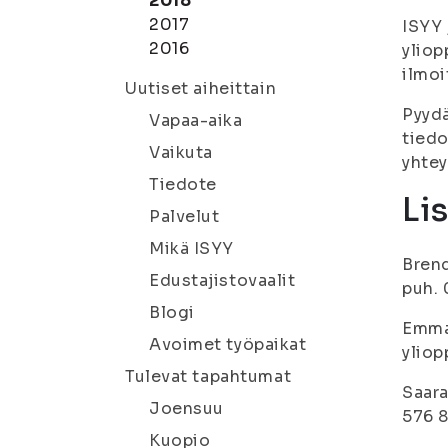
2018
2017
ISYY 
2016
yliop
ilmoi
Uutiset aiheittain
Pyydä
Vapaa-aika
tiedo
Vaikuta
yhtey
Tiedote
Li
Palvelut
Mikä ISYY
Brend
Edustajistovaalit
puh.
Blogi
Emma 
Avoimet työpaikat
yliop
Tulevat tapahtumat
Saara
Joensuu
576 8
Kuopio