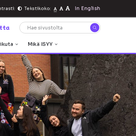
In English
trasti:
Tekstikoko:
rtta
ikuta
Mikä ISYY