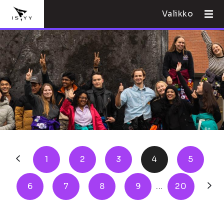
Valikko
1
2
3
4
5
6
7
8
9
...
20