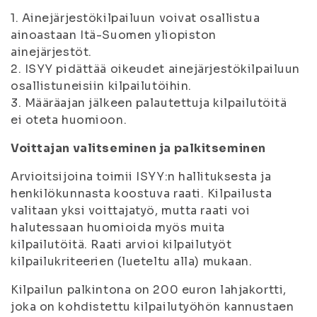
1. Ainejärjestökilpailuun voivat osallistua
ainoastaan Itä-Suomen yliopiston
ainejärjestöt.
2. ISYY pidättää oikeudet ainejärjestökilpailuun
osallistuneisiin kilpailutöihin.
3. Määräajan jälkeen palautettuja kilpailutöitä
ei oteta huomioon.
Voittajan valitseminen ja palkitseminen
Arvioitsijoina toimii ISYY:n hallituksesta ja
henkilökunnasta koostuva raati. Kilpailusta
valitaan yksi voittajatyö, mutta raati voi
halutessaan huomioida myös muita
kilpailutöitä. Raati arvioi kilpailutyöt
kilpailukriteerien (lueteltu alla) mukaan.
Kilpailun palkintona on 200 euron lahjakortti,
joka on kohdistettu kilpailutyöhön kannustaen