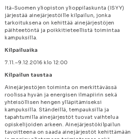
Itä-Suomen yliopiston ylioppilaskunta (ISYY)
järjestää ainejärjestöille kilpailun, jonka
tarkoituksena on kehittää ainejärjestöjen
päihteetöntä ja poikkitieteellistä toimintaa
kampuksilla.
Kilpailuaika
7.11.–9.12.2016 klo 12:00
Kilpailun taustaa
Ainejärjestöjen toiminta on merkittävässä
roolissa hyvän ja energisen ilmapiirin sekä
yhteisöllisen hengen ylläpitämiseksi
kampuksilla. Ständeillä, tempauksilla ja
tapahtumilla ainejärjestöt tuovat vaihtelua
opiskelijoiden arkeen. Ainejärjestökilpailun
tavoitteena on saada ainejärjestöt kehittämään