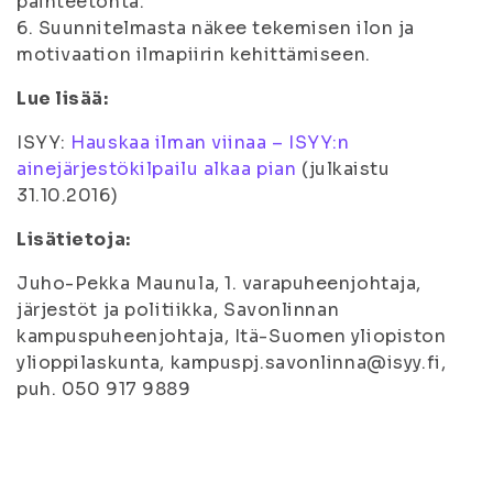
päihteetöntä.
6. Suunnitelmasta näkee tekemisen ilon ja
motivaation ilmapiirin kehittämiseen.
Lue lisää:
ISYY:
Hauskaa ilman viinaa – ISYY:n
ainejärjestökilpailu alkaa pian
(
julkaistu
31.10.2016
)
Lisätietoja:
Juho-Pekka Maunula, 1. varapuheenjohtaja,
järjestöt ja politiikka, Savonlinnan
kampuspuheenjohtaja, Itä-Suomen yliopiston
ylioppilaskunta, kampuspj.savonlinna@isyy.fi,
puh. 050 917 9889