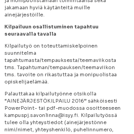
ja monipuolistamaan toimintaansa sekä
jakamaan hyviä käytänteitä muille
ainejärjestöille.
Kilpailuun osallistuminen tapahtuu
seuraavalla tavalla
Kilpailutyö on toteuttamiskelpoinen
suunnitelma
tapahtumasta/tempauksesta/teemaviikosta
tms. Tapahtuman/tempauksen/teemaviikon
tms. tavoite on rikastuttaa ja monipuolistaa
opiskelijaelämää.
Palauttakaa kilpailutyönne otsikolla
“AINEJÄRJESTÖKILPAILU 2016” sähköisesti
PowerPoint- tai pdf-muodossa osoitteeseen
kampuspj.savonlinna@isyy.fi. Kilpailutyössä
tulee olla yhteystiedot (ainejärjestönne
nimi/nimet, yhteyshenkilö, puhelinnumero,