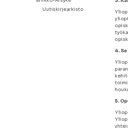
Wiikko-Ärsyke
3. Ka
Uutiskirjearkisto
Yliop
yliop
opisk
työka
opisk
4. S
Yliop
paran
kehit
toimi
houku
5. O
Yliop
Yliop
yhtei