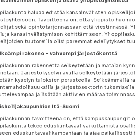
nsainvälinen opiskelija osana yliopistoyhteisöä
pilaskunta haluaa edistää kansainvälisten opiskelij
istoyhteisöön. Tavoitteena on, että yliopisto huomi
elijat sekä opintotarjonnassaan että viestinnässä. Yl
luja kansainvälistymisen kehittämiseen. Ylioppilask
elijoiden tuutoreilla olisi paremmat edellytykset tuu
elkeämpi rakenne – vahvempi järjestökenttä
pilaskunnan rakennetta selkeytetään ja matalan kyn
netaan. Järjestökyselyn avulla selkeytetään järjestök
etään kyselyn tuloksien perusteella. Selkeämmällä r
ntamahdollisuuksilla ja järjestösektorin tukemisell
ttelevampaa ja lisätään aktiivien määrää toiminnass
piskelijakaupunkien Itä-Suomi
pilaskunnan tavoitteena on, että kampuskaupungit ov
pilaskunta tekee eduskuntavaalivaikuttamista osall
seen eduskuntavaalikampanjaan ja ajaa paikallisesti i