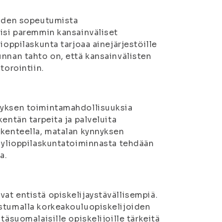
oiden sopeutumista
oisi paremmin kansainväliset
ioppilaskunta tarjoaa ainejärjestöille
unnan tahto on, että kansainvälisten
torointiin.
nyksen toimintamahdollisuuksia
entän tarpeita ja palveluita
akenteella, matalan kynnyksen
a ylioppilaskuntatoiminnasta tehdään
a.
at entistä opiskelijaystävällisempiä.
istumalla korkeakouluopiskelijoiden
täsuomalaisille opiskelijoille tärkeitä