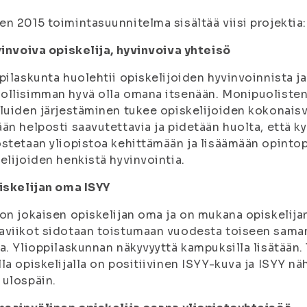
n 2015 toimintasuunnitelma sisältää viisi projektia:
vinvoiva opiskelija, hyvinvoiva yhteisö
pilaskunta huolehtii opiskelijoiden hyvinvoinnista ja
llisimman hyvä olla omana itsenään. Monipuolisten
luiden järjestäminen tukee opiskelijoiden kokonaisva
än helposti saavutettavia ja pidetään huolta, että k
stetaan yliopistoa kehittämään ja lisäämään opinto
elijoiden henkistä hyvinvointia.
iskelijan oma ISYY
on jokaisen opiskelijan oma ja on mukana opiskelija
aviikot sidotaan toistumaan vuodesta toiseen sama
a. Ylioppilaskunnan näkyvyyttä kampuksilla lisätään. 
la opiskelijalla on positiivinen ISYY-kuva ja ISYY 
ulospäin.