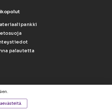
ikopolut
ateriaalipankki
ietosuoja
hteystiedot
nna palautetta
äen.
 PL 1627, 70211 Kuopio
taevästeitä.