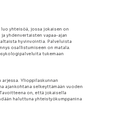
 luo yhteisöä, jossa jokaisen on
 ja yhdenvertaisten vapaa-ajan
ltaista hyvinvointia. Palveluista
ynnys osallistumiseen on matala.
psykologipalveluita tukemaan
n arjessa. Ylioppilaskunnan
na ajankohtana selkeyttämään vuoden
Tavoitteena on, että jokaisella
nähdään haluttuna yhteistyökumppanina