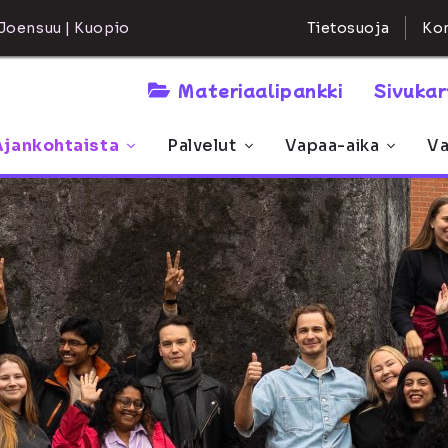
Kon
Joensuu | Kuopio
Tietosuoja
Materiaalipankki
Sivuka
Ajankohtaista
Palvelut
Vapaa-aika
Va