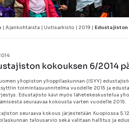
a
|
Ajankohtaista
|
Uutisarkisto
|
2019
|
Edustajiston
.2014
ustajiston kokouksen 6/2014 p
uomen yliopiston ylioppilaskunnan (ISYY) edustajist
syttiin toimintasuunnitelma vuodelle 2015 ja edusta
rjestys. Edustajisto kävi myös lähetekeskustelua yl
ämisestä seuraavaa kokousta varten vuodelle 2015.
ajiston seuraava kokous järjestetään Kuopiossa 5.1
pilaskunnan talousarvio sekä valitaan hallitus ja ed