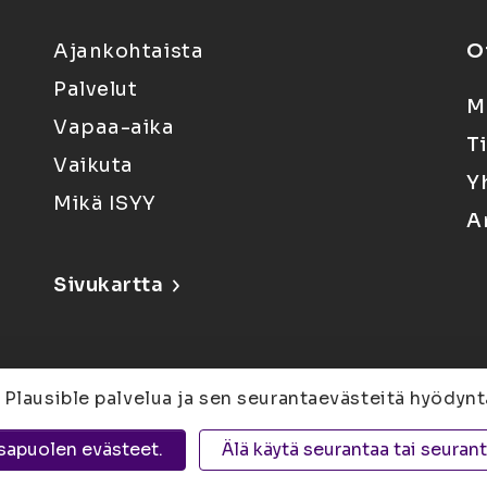
Ajankohtaista
O
Palvelut
M
Vapaa-aika
T
Vaikuta
Y
Mikä ISYY
A
Sivukartta
 Plausible palvelua ja sen seurantaevästeitä hyödynt
6, 80100 Joensuu |
Kuopio
Yliopistonranta 15,
sapuolen evästeet.
Älä käytä seurantaa tai seuran