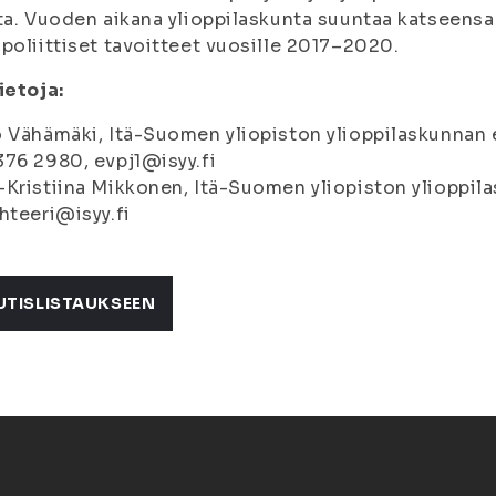
ta. Vuoden aikana ylioppilaskunta suuntaa katseensa t
poliittiset tavoitteet vuosille 2017–2020.
ietoja:
 Vähämäki, Itä-Suomen yliopiston ylioppilaskunnan e
76 2980, evpj1@isyy.fi
Kristiina Mikkonen, Itä-Suomen yliopiston ylioppila
hteeri@isyy.fi
UTISLISTAUKSEEN