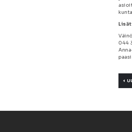
asioi
kunta
Lisät
Väinö
044 3
Anna-
paasi
U