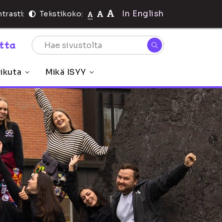
In English
trasti:
Tekstikoko:
rtta
ikuta
Mikä ISYY