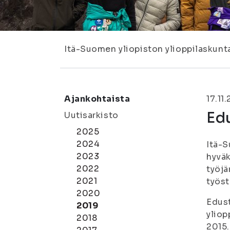
Itä-Suomen yliopiston ylioppilaskunt
Ajankohtaista
17.11
Ed
Uutisarkisto
2025
2024
Itä-S
2023
hyväk
2022
työjä
2021
työst
2020
Edust
2019
yliop
2018
2015.