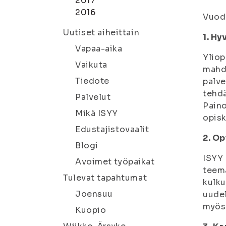
2017
2016
Vuode
Uutiset aiheittain
1. Hy
Vapaa-aika
Yliop
Vaikuta
mahdo
Tiedote
palve
tehdä
Palvelut
Paino
Mikä ISYY
opisk
Edustajistovaalit
2. Op
Blogi
ISYY 
Avoimet työpaikat
teem
Tulevat tapahtumat
kulku
Joensuu
uudel
myös 
Kuopio