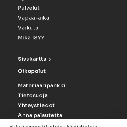
Palvelut
Vapaa-aika
Vaikuta
Mikä ISYY
Sivukartta
Oikopolut
Materiaalipankki
Tietosuoja
Yhteystiedot
Anna palautetta
Haluaisimme tilastoida kävijätietoja