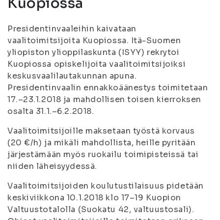
Kuopiossa
Presidentinvaaleihin kaivataan
vaalitoimitsijoita Kuopiossa. Itä-Suomen
yliopiston ylioppilaskunta (ISYY) rekrytoi
Kuopiossa opiskelijoita vaalitoimitsijoiksi
keskusvaalilautakunnan apuna.
Presidentinvaalin ennakkoäänestys toimitetaan
17.–23.1.2018 ja mahdollisen toisen kierroksen
osalta 31.1.–6.2.2018.
Vaalitoimitsijoille maksetaan työstä korvaus
(20 €/h) ja mikäli mahdollista, heille pyritään
järjestämään myös ruokailu toimipisteissä tai
niiden läheisyydessä.
Vaalitoimitsijoiden koulutustilaisuus pidetään
keskiviikkona 10.1.2018 klo 17–19 Kuopion
Valtuustotalolla (Suokatu 42, valtuustosali).