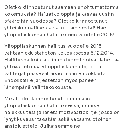
Oletko kiinnostunut saamaan unohtumattomia
kokemuksia? Haluatko oppia ja kasvaa uusiin
sfääreihin vuodessa? Oletko kiinnostunut
yhteiskunnallisesta vaikuttamisesta? Hae
ylioppilaskunnan hallitukseen vuodelle 2015!
Ylioppilaskunnan hallitus vuodelle 2015
valitaan edustajiston kokouksessa 5.12.2014.
Hallituspaikoista kiinnostuneet voivat lähettää
yhteystietonsa ylioppilaskunnalle, jotta
valitsijat pääsevät arvioimaan ehdokkaita.
Ehdokkaille järjestetään myös paneeli
lähempänä valintakokousta.
Mikäli olet kiinnostunut toimimaan
ylioppilaskunnan hallituksessa, ilmaise
halukkuutesi ja lähetä motivaatiokirje, jossa on
lyhyt kuvaus itsestäsi sekä vapaamuotoinen
ansioluettelo. Julkaisemme ne