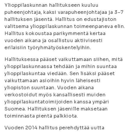
Ylioppilaskunnan hallitukseen kuuluu
puheenjohtaja, kaksi varapuheenjohtajaa ja 3–7
hallituksen jäsentä. Hallitus on edustajiston
valitsema ylioppilaskunnan toimeenpaneva elin.
Hallitus kokoustaa parikymmentä kertaa
vuoden aikana ja osallistuu aktiivisesti
erilaisiin työryhmätyöskentelyihin.
Hallituksessa pääset vaikuttamaan siihen, mitä
ylioppilaskunnassa tehdään ja mihin suuntaa
ylioppilaskuntaa viedään. Sen lisäksi pääset
vaikuttamaan asioihin hyvin läheisesti
yliopiston suuntaan. Vuoden aikana
verkostoidut myös kansallisesti muiden
ylioppilaskuntatoimijoiden kanssa ympäri
Suomea. Hallituksen jäsenille maksetaan
toiminnasta pientä palkkiota.
Vuoden 2014 hallitus perehdyttää uutta