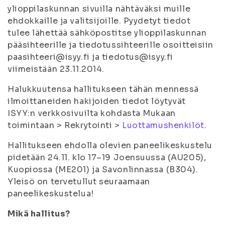
ylioppilaskunnan sivuilla nähtäväksi muille
ehdokkaille ja valitsijoille. Pyydetyt tiedot
tulee lähettää sähköpostitse ylioppilaskunnan
pääsihteerille ja tiedotussihteerille osoitteisiin
paasihteeri@isyy.fi ja tiedotus@isyy.fi
viimeistään 23.11.2014.
Halukkuutensa hallitukseen tähän mennessä
ilmoittaneiden hakijoiden tiedot löytyvät
ISYY:n verkkosivuilta kohdasta Mukaan
toimintaan > Rekrytointi >
Luottamushenkilöt
.
Hallitukseen ehdolla olevien paneelikeskustelu
pidetään 24.11. klo 17–19 Joensuussa (AU205),
Kuopiossa (ME201) ja Savonlinnassa (B304).
Yleisö on tervetullut seuraamaan
paneelikeskustelua!
Mikä hallitus?