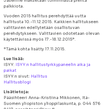
Jäsenille maksetaan toiminnasta pientä
palkkiota.
Vuoden 2015 hallitus perehdyttää uutta
hallitusta 10.-11.12.2015. Kaikkien hallitukseen
valittavien edellytetään osallistuvan
perehdytykseen. Valittavien odotetaan olevan
käytettävissä myös 17.-18.12.2015*.
*Tämä kohta lisätty 17.11.2015.
Lue lisää:
ISYY:
ISYY:n hallitustyrkkypaneelin aika ja
paikat
ISYY:n sivut:
Hallitus
Hallitusblogi
Lisätietoja:
Pääsihteeri Anna-Kristiina Mikkonen, Itä-
Suomen yliopiston ylioppilaskunta, p. 044 576