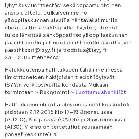
lyhyt kuvaus itsestäsi sekä vapaamuotoinen
ansioluettelo. Julkaisemme ne
ylioppilaskunnan sivuilla nähtäväksi muille
ehdokkaille ja valitsijoille. Pyydetyt tiedot
tulee lähettää sähköpostitse ylioppilaskunnan
pääsihteerille ja tiedotussihteerille osoitteisiin
paasihteeri@isyy.fi ja tiedotus@isyy.fi
23.11.2015 mennessä.
Halukkuutensa hallitukseen tähän mennessä
ilmoittaneiden hakijoiden tiedot löytyvät
ISYY:n verkkosivuilta kohdasta Mukaan
toimintaan > Rekrytointi >
Luottamushenkilöt
.
Hallitukseen ehdolla olevien paneelikeskustelu
pidetään 2.12.2015 klo 17–19 Joensuussa
(AU210), Kuopiossa (CA106) ja Savonlinnassa
(A130). Yleisö on tervetullut seuraamaan
paneelikeskustelua!