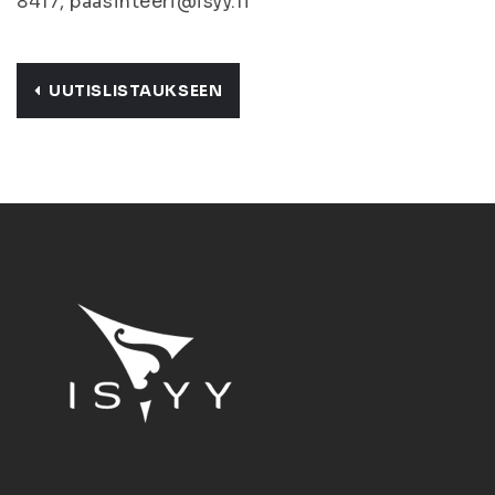
8417, paasihteeri@isyy.fi
UUTISLISTAUKSEEN