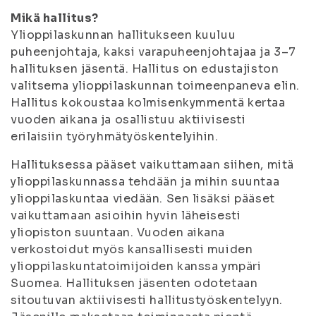
Mikä hallitus?
Ylioppilaskunnan hallitukseen kuuluu
puheenjohtaja, kaksi varapuheenjohtajaa ja 3–7
hallituksen jäsentä. Hallitus on edustajiston
valitsema ylioppilaskunnan toimeenpaneva elin.
Hallitus kokoustaa kolmisenkymmentä kertaa
vuoden aikana ja osallistuu aktiivisesti
erilaisiin työryhmätyöskentelyihin.
Hallituksessa pääset vaikuttamaan siihen, mitä
ylioppilaskunnassa tehdään ja mihin suuntaa
ylioppilaskuntaa viedään. Sen lisäksi pääset
vaikuttamaan asioihin hyvin läheisesti
yliopiston suuntaan. Vuoden aikana
verkostoidut myös kansallisesti muiden
ylioppilaskuntatoimijoiden kanssa ympäri
Suomea. Hallituksen jäsenten odotetaan
sitoutuvan aktiivisesti hallitustyöskentelyyn.