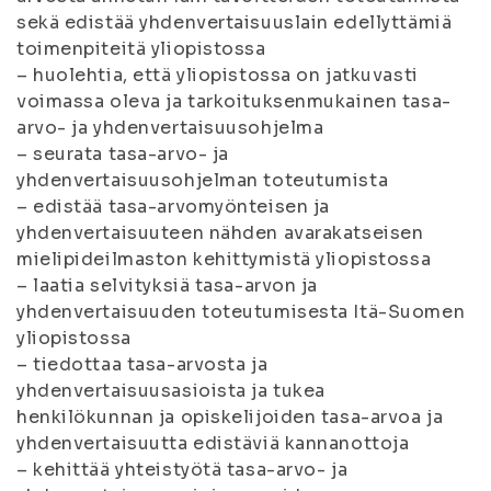
sekä edistää yhdenvertaisuuslain edellyttämiä
toimenpiteitä yliopistossa
– huolehtia, että yliopistossa on jatkuvasti
voimassa oleva ja tarkoituksenmukainen tasa-
arvo- ja yhdenvertaisuusohjelma
– seurata tasa-arvo- ja
yhdenvertaisuusohjelman toteutumista
– edistää tasa-arvomyönteisen ja
yhdenvertaisuuteen nähden avarakatseisen
mielipideilmaston kehittymistä yliopistossa
– laatia selvityksiä tasa-arvon ja
yhdenvertaisuuden toteutumisesta Itä-Suomen
yliopistossa
– tiedottaa tasa-arvosta ja
yhdenvertaisuusasioista ja tukea
henkilökunnan ja opiskelijoiden tasa-arvoa ja
yhdenvertaisuutta edistäviä kannanottoja
– kehittää yhteistyötä tasa-arvo- ja