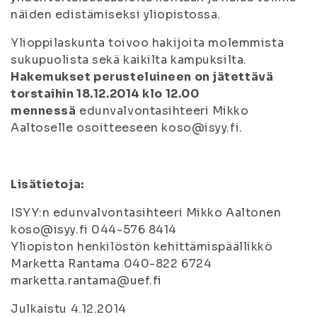
näiden edistämiseksi yliopistossa.
Ylioppilaskunta toivoo hakijoita molemmista
sukupuolista sekä kaikilta kampuksilta.
Hakemukset perusteluineen on jätettävä
torstaihin 18.12.2014 klo 12.00
mennessä
edunvalvontasihteeri Mikko
Aaltoselle osoitteeseen koso@isyy.fi.
Lisätietoja:
ISYY:n edunvalvontasihteeri Mikko Aaltonen
koso@isyy.fi 044-576 8414
Yliopiston henkilöstön kehittämispäällikkö
Marketta Rantama 040-822 6724
marketta.rantama@uef.fi
Julkaistu 4.12.2014