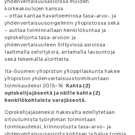
yhdenvertaisuusasioissa muiden
korkeakoulujen kanssa
– ottaa kantaa havaitsemiinsa tasa-arvo- ja
yhdenvertaisuusongelmiin yliopistossa sekä
– auttaa toiminnallaan henkilökuntaa ja
opiskelijoita tasa-arvoon ja
yhdenvertaisuuteen liittyvissä asioissa
laatimalla selvityksiä, antamalla lausuntoja
sekä tekemällä aloitteita.
Itä-Suomen yliopiston ylioppilaskunta hakee
yliopiston yhdenvertaisuustoimikuntaan
toimikaudeksi 2015–16
Kahta (2)
opiskelijajäsentä ja näille kahta (2)
henkilökohtaista varajäsentä.
Opiskelijajäseneksi hakevalta edellytetään
sitoutumista työryhmän toimintaan
toimikaudeksi, kiinnostusta tasa-arvo- ja
yhdenvertaisuusasioita kohtaan ja halua toimia