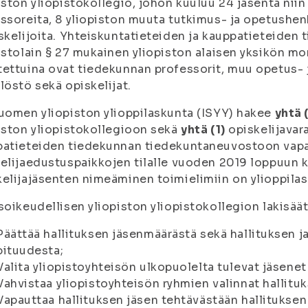
iston yliopistokollegio, johon kuuluu 24 jäsentä niin
ssoreita, 8 yliopiston muuta tutkimus- ja opetushen
skelijoita. Yhteiskuntatieteiden ja kauppatieteide
istolain § 27 mukainen yliopiston alaisen yksikön mon
ettuina ovat tiedekunnan professorit, muu opetus- 
löstö sekä opiskelijat.
uomen yliopiston ylioppilaskunta (ISYY) hakee
yhtä 
iston yliopistokollegioon sekä
yhtä (1)
opiskelijavar
patieteiden tiedekunnan tiedekuntaneuvostoon vap
elijaedustuspaikkojen tilalle vuoden 2019 loppuun k
elijajäsenten nimeäminen toimielimiin on ylioppilas
soikeudellisen yliopiston yliopistokollegion lakisäät
Päättää hallituksen jäsenmäärästä sekä hallituksen 
pituudesta;
Valita yliopistoyhteisön ulkopuolelta tulevat jäsenet
Vahvistaa yliopistoyhteisön ryhmien valinnat hallituk
Vapauttaa hallituksen jäsen tehtävästään hallituksen