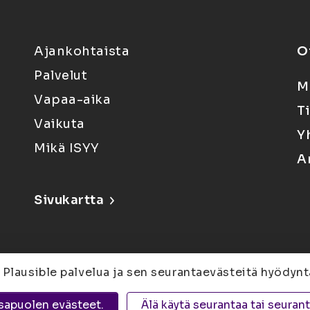
Ajankohtaista
O
Palvelut
M
Vapaa-aika
T
Vaikuta
Y
Mikä ISYY
A
Sivukartta
 Plausible palvelua ja sen seurantaevästeitä hyödynt
6, 80100 Joensuu |
Kuopio
Yliopistonranta 15,
sapuolen evästeet.
Älä käytä seurantaa tai seuran