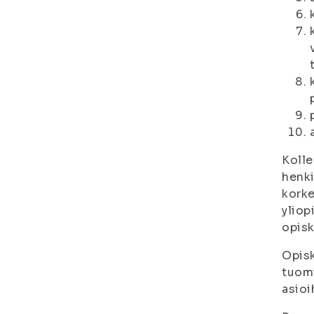
Kolle
henki
korke
yliop
opisk
Opisk
tuomi
asioi