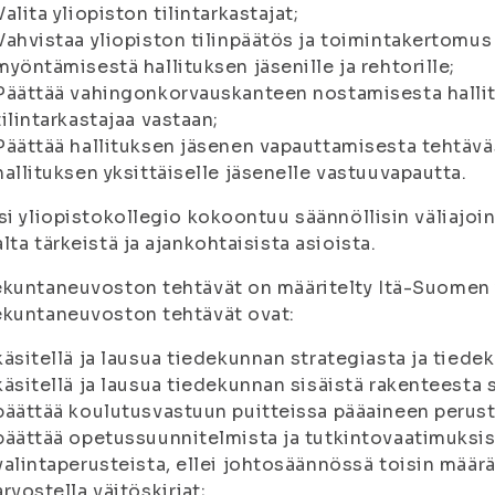
Valita yliopiston tilintarkastajat;
Vahvistaa yliopiston tilinpäätös ja toimintakertomu
myöntämisestä hallituksen jäsenille ja rehtorille;
Päättää vahingonkorvauskanteen nostamisesta hallitu
tilintarkastajaa vastaan;
Päättää hallituksen jäsenen vapauttamisesta tehtävä
hallituksen yksittäiselle jäsenelle vastuuvapautta.
si yliopistokollegio kokoontuu säännöllisin väliajo
lta tärkeistä ja ajankohtaisista asioista.
kuntaneuvoston tehtävät on määritelty Itä-Suomen y
ekuntaneuvoston tehtävät ovat:
käsitellä ja lausua tiedekunnan strategiasta ja tiede
käsitellä ja lausua tiedekunnan sisäistä rakenteesta s
päättää koulutusvastuun puitteissa pääaineen perust
päättää opetussuunnitelmista ja tutkintovaatimuksis
valintaperusteista, ellei johtosäännössä toisin määrä
arvostella väitöskirjat;