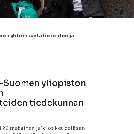
sen yhteiskuntatieteiden ja
ä-Suomen yliopiston
n
eteiden tiedekunnan
§ 22 mukainen julkisoikeudellisen