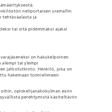
vämäärityksestä;
nkilöstön neliportaisen uramallin
n tehtäväalasta ja
deksi tai sitä pidemmäksi ajaksi
 -varajäseneksi on hakukelpoinen
a alempi tai ylempi
nen jatkotutkinto. Henkilö, joka on
tettu hakemaan toimielimeen
ioihin, opiskelijanäkökulman esiin
yvällistä perehtymistä käsiteltäviin