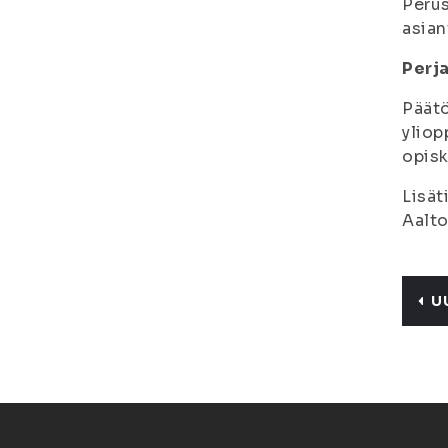
Perus
asian
Perja
Päätö
yliop
opisk
Lisät
Aalt
U