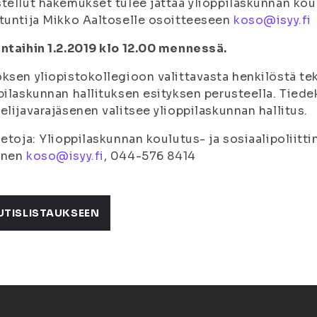
tellut hakemukset tulee jättää ylioppilaskunnan koul
tuntija Mikko Aaltoselle osoitteeseen
koso@isyy.fi
ntaihin 1.2.2019 klo 12.00 mennessä.
ksen yliopistokollegioon valittavasta henkilöstä te
pilaskunnan hallituksen esityksen perusteella. Tie
elijavarajäsenen valitsee ylioppilaskunnan hallitus.
ietoja: Ylioppilaskunnan koulutus- ja sosiaalipoliitt
onen
koso@isyy.fi
, 044-576 8414
UTISLISTAUKSEEN