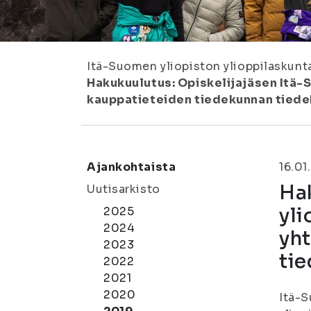
Itä-Suomen yliopiston ylioppilaskunt
Hakukuulutus: Opiskelijajäsen Itä-
kauppatieteiden tiedekunnan tied
Ajankohtaista
16.01
Hak
Uutisarkisto
yli
2025
2024
yht
2023
ti
2022
2021
2020
Itä-S