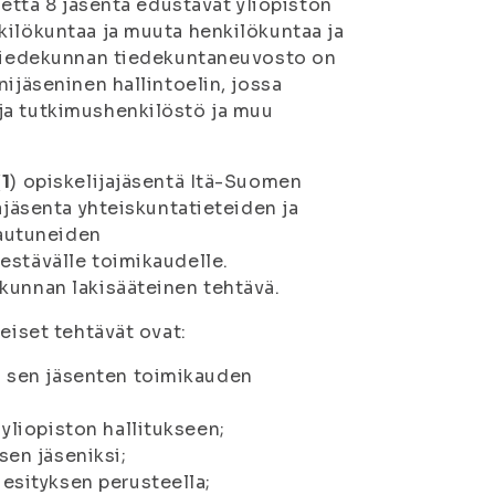
 että 8 jäsentä edustavat yliopiston
kilökuntaa ja muuta henkilökuntaa ja
n tiedekunnan tiedekuntaneuvosto on
ijäseninen hallintoelin, jossa
ja tutkimushenkilöstö ja muu
(1
) opiskelijajäsentä Itä-Suomen
ajäsenta yhteiskuntatieteiden ja
autuneiden
estävälle toimikaudelle.
kunnan lakisääteinen tehtävä.
eiset tehtävät ovat:
ja sen jäsenten toimikauden
 yliopiston hallitukseen;
sen jäseniksi;
 esityksen perusteella;