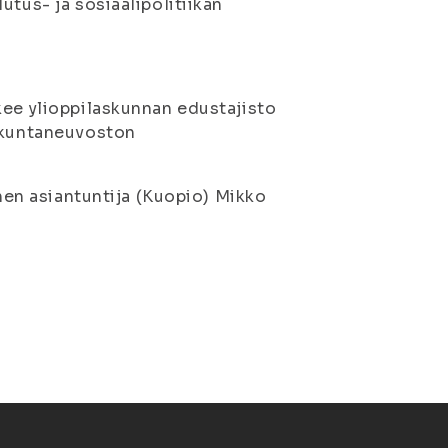
utus- ja sosiaalipolitiikan
kee ylioppilaskunnan edustajisto
dekuntaneuvoston
inen asiantuntija (Kuopio) Mikko