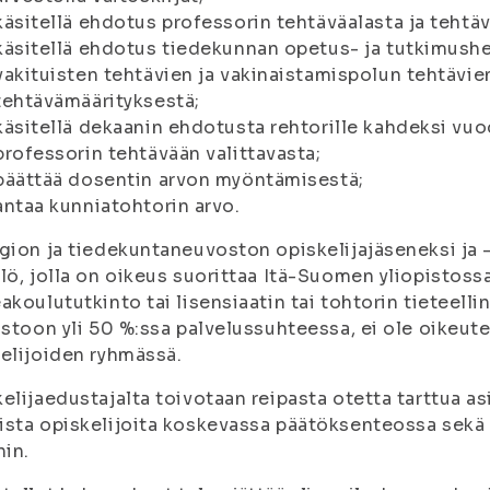
käsitellä ehdotus professorin tehtäväalasta ja tehtä
käsitellä ehdotus tiedekunnan opetus- ja tutkimushe
vakituisten tehtävien ja vakinaistamispolun tehtävie
tehtävämäärityksestä;
käsitellä dekaanin ehdotusta rehtorille kahdeksi vuo
professorin tehtävään valittavasta;
päättää dosentin arvon myöntämisestä;
antaa kunniatohtorin arvo.
gion ja tiedekuntaneuvoston opiskelijajäseneksi ja
lö, jolla on oikeus suorittaa Itä-Suomen yliopistoss
akoulututkinto tai lisensiaatin tai tohtorin tieteelli
istoon yli 50 %:ssa palvelussuhteessa, ei ole oikeu
elijoiden ryhmässä.
elijaedustajalta toivotaan reipasta otetta tarttua as
sta opiskelijoita koskevassa päätöksenteossa sekä s
hin.