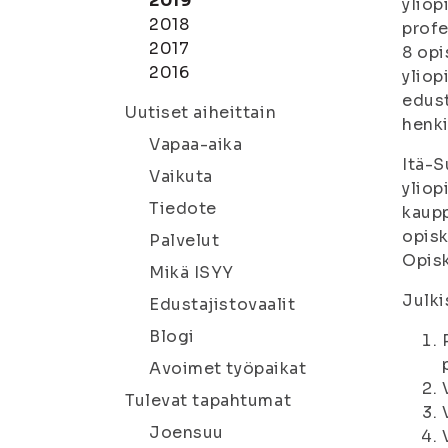
2019
yliop
2018
profe
2017
8 opi
2016
yliop
edust
Uutiset aiheittain
henki
Vapaa-aika
Itä-S
Vaikuta
yliop
Tiedote
kaup
opisk
Palvelut
Opisk
Mikä ISYY
Julki
Edustajistovaalit
Blogi
Avoimet työpaikat
Tulevat tapahtumat
Joensuu