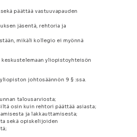
s sekä päättää vastuuvapauden
ksen jäsentä, rehtoria ja
stään, mikäli kollegio ei myönnä
in keskustelemaan yliopistoyhteisön
liopiston johtosäännön 9 § :ssa.
kunnan talousarviosta;
iltä osin kuin rehtori päättää asiasta;
amisesta ja lakkauttamisesta;
ta sekä opiskelijoiden
tä;