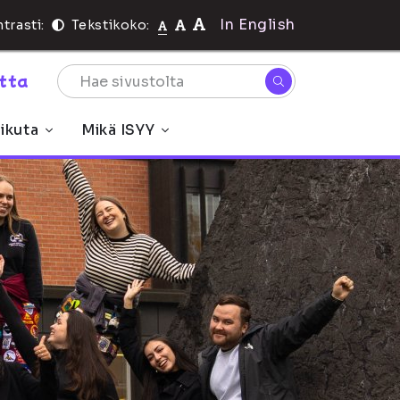
In English
trasti:
Tekstikoko:
rtta
ikuta
Mikä ISYY