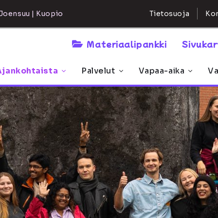
Kon
Joensuu | Kuopio
Tietosuoja
Materiaalipankki
Sivuka
Ajankohtaista
Palvelut
Vapaa-aika
Va