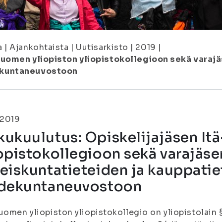
a
|
Ajankohtaista
|
Uutisarkisto
|
2019
|
Suomen yliopiston yliopistokollegioon sekä varajä
ekuntaneuvostoon
.2019
ukuulutus: Opiskelijajäsen It
opistokollegioon sekä varajäse
eiskuntatieteiden ja kauppati
edekuntaneuvostoon
uomen yliopiston yliopistokollegio on yliopistolain 