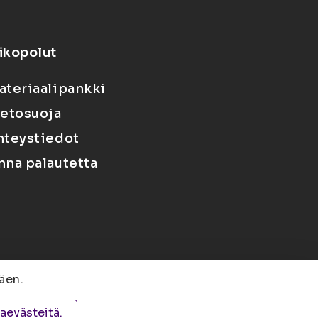
ikopolut
ateriaalipankki
ietosuoja
hteystiedot
nna palautetta
äen.
 PL 1627, 70211 Kuopio
taevästeitä.