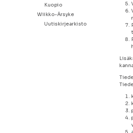
Kuopio
Wiikko-Ärsyke
Uutiskirjearkisto
Lisäk
kanna
Tiede
Tied