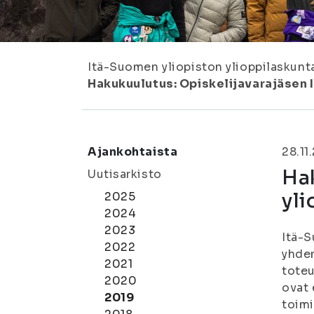
Itä-Suomen yliopiston ylioppilaskunt
Hakukuulutus: Opiskelijavarajäsen
Ajankohtaista
28.11
Ha
Uutisarkisto
yl
2025
2024
2023
Itä-S
2022
yhden
2021
toteu
2020
ovat 
2019
toimi