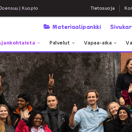
Kon
Joensuu | Kuopio
Tietosuoja
Materiaalipankki
Sivuka
Ajankohtaista
Palvelut
Vapaa-aika
Va