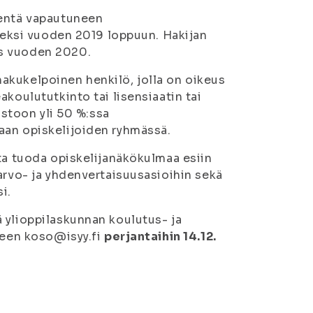
sentä vapautuneen
udeksi vuoden 2019 loppuun. Hakijan
ös vuoden 2020.
akukelpoinen henkilö, jolla on oikeus
koulututkinto tai lisensiaatin tai
istoon yli 50 %:ssa
aan opiskelijoiden ryhmässä.
tta tuoda opiskelijanäkökulmaa esiin
arvo- ja yhdenvertaisuusasioihin sekä
i.
 ylioppilaskunnan koulutus- ja
eseen koso@isyy.fi
perjantaihin 14.12.