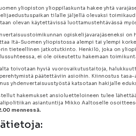
uomen yliopiston ylioppilaskunta hakee yhtä varajä
elijaedustuspaikan tilalle jäljellä olevaksi toimika
taan olevan käytettävissä luottamustehtävässä my
vertaisuustoimikunnan opiskelijavarajäseneksi on h
ttaa Itä-Suomen yliopistossa alempi tai ylempi korkea
rin tieteellinen jatkotutkinto. Henkilö, joka on yliop
lussuhteessa, ei ole oikeutettu hakemaan toimikunt
alta toivotaan hyviä vuorovaikutustaitoja, halukkuu
perehtymistä päätettäviin asioihin. Kiinnostus tasa-
us yhdenvertaisuustyöstä katsotaan hakijalle eduks
tellut hakemukset ansioluetteloineen tulee lähettää
alipolitiikan asiantuntija Mikko Aaltoselle osoitte
12.00 mennessä.
sätietoja: