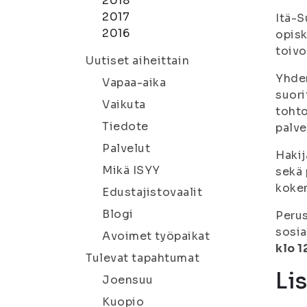
2018
2017
Itä-S
2016
opisk
toivo
Uutiset aiheittain
Yhden
Vapaa-aika
suori
Vaikuta
tohto
Tiedote
palve
Palvelut
Hakij
Mikä ISYY
sekä 
kokem
Edustajistovaalit
Blogi
Perus
sosia
Avoimet työpaikat
klo 
Tulevat tapahtumat
Li
Joensuu
Kuopio