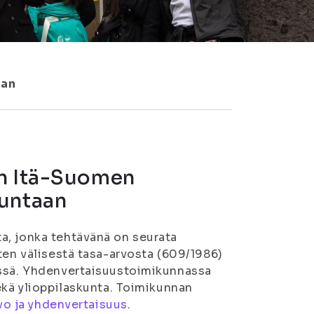
aan
en Itä-Suomen
kuntaan
a, jonka tehtävänä on seurata
ten välisestä tasa-arvosta (609/1986)
essä. Yhdenvertaisuustoimikunnassa
ekä ylioppilaskunta. Toimikunnan
rvo ja yhdenvertaisuus
.