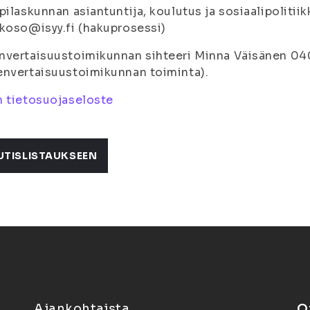
pilaskunnan asiantuntija, koulutus ja sosiaalipolit
koso@isyy.fi (hakuprosessi)
nvertaisuustoimikunnan sihteeri Minna Väisänen 04
nvertaisuustoimikunnan toiminta).
 tietosuojaseloste
UTISLISTAUKSEEN
Ajankohtaista
O