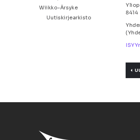
Yliop
Wiikko-Ärsyke
8414 
Uutiskirjearkisto
Yhde
(Yhde
ISYYn
U