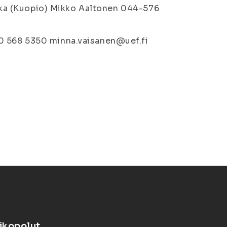
iikka (Kuopio) Mikko Aaltonen 044-576
0 568 5350 minna.vaisanen@uef.fi
ikopolut