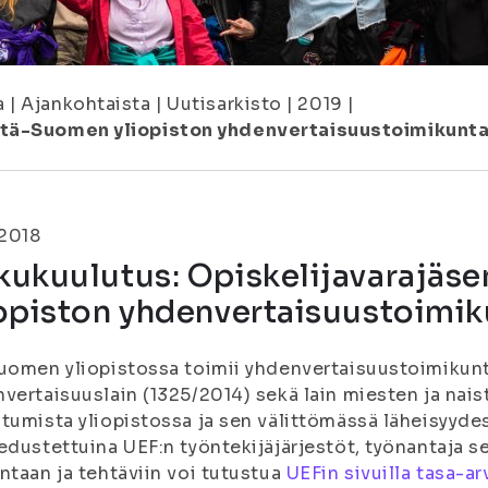
a
|
Ajankohtaista
|
Uutisarkisto
|
2019
|
 Itä-Suomen yliopiston yhdenvertaisuustoimikunt
.2018
kukuulutus: Opiskelijavarajäs
iopiston yhdenvertaisuustoimi
uomen yliopistossa toimii yhdenvertaisuustoimikunt
vertaisuuslain (1325/2014) sekä lain miesten ja nais
tumista yliopistossa ja sen välittömässä läheisyyd
edustettuina UEF:n työntekijäjärjestöt, työnantaja s
ntaan ja tehtäviin voi tutustua
UEFin sivuilla tasa-a