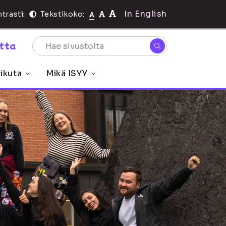
In English
trasti:
Tekstikoko:
rtta
ikuta
Mikä ISYY