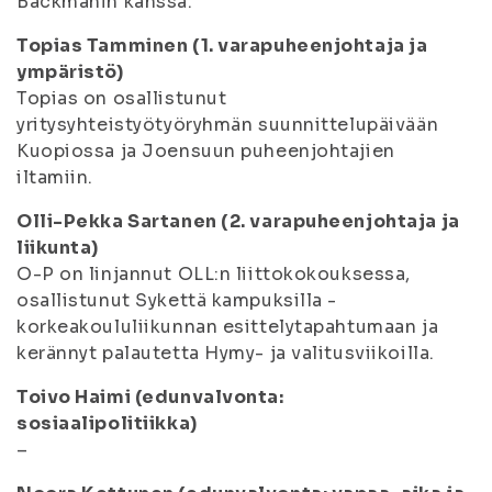
Backmanin kanssa.
Topias Tamminen (1. varapuheenjohtaja ja
ympäristö)
Topias on osallistunut
yritysyhteistyötyöryhmän suunnittelupäivään
Kuopiossa ja Joensuun puheenjohtajien
iltamiin.
Olli-Pekka Sartanen (2. varapuheenjohtaja ja
liikunta)
O-P on linjannut OLL:n liittokokouksessa,
osallistunut Sykettä kampuksilla -
korkeakoululiikunnan esittelytapahtumaan ja
kerännyt palautetta Hymy- ja valitusviikoilla.
Toivo Haimi (edunvalvonta:
sosiaalipolitiikka)
–