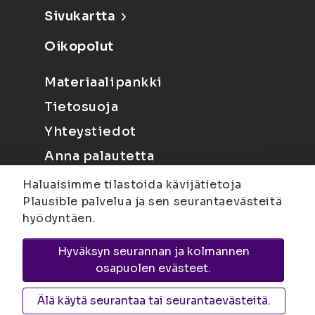
Sivukartta
Oikopolut
Materiaalipankki
Tietosuoja
Yhteystiedot
Anna palautetta
Haluaisimme tilastoida kävijätietoja
Plausible palvelua ja sen seurantaevästeitä
hyödyntäen.
Hyväksyn seurannan ja kolmannen
Joensuu
Suvantokatu 6, 80100 Joensuu |
osapuolen evästeet.
Kuopio
Yliopistonranta 15, PL 1627, 70211
Kuopio
Älä käytä seurantaa tai seurantaevästeitä.