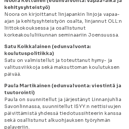
Noora Kettunen (edunvalvonta: vapaa-aika ja
kehitysyhteistyö)
Noora on kirjoittanut linjapankin linjoja vapaa-
ajan ja kehitysyhteistyön osalta, linjannut OLL:n
liittokokouksessa ja osallistunut
korkeakoululiikunnan seminaariin Joensuussa.
Satu Koikkalainen (edunvalvonta:
koulutuspolitiikka)
Satu on valmistellut ja toteuttanut hymy- ja
valitusviikkoja sekä maksuttoman koulutuksen
päivää.
Paula Martikainen (edunvalvonta: viestintä ja
tuutorointi)
Paula on suunnitellut ja järjestänyt Linnanjuhlia
Savonlinnassa, suunnitellut ISYY:n nettisivujen
päivittämistä yhdessä tiedotussihteerin kanssa
sekä osallistunut alkuohjauksen työryhmän
palaveriin.