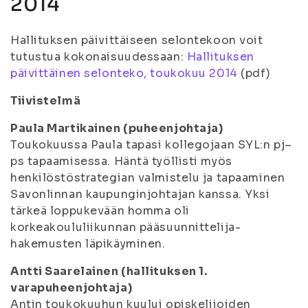
2014
Hallituksen päivittäiseen selontekoon voit
tutustua kokonaisuudessaan:
Hallituksen
päivittäinen selonteko, toukokuu 2014
(pdf)
Tiivistelmä
Paula Martikainen (puheenjohtaja)
Toukokuussa Paula tapasi kollegojaan SYL:n pj–
ps tapaamisessa. Häntä työllisti myös
henkilöstöstrategian valmistelu ja tapaaminen
Savonlinnan kaupunginjohtajan kanssa. Yksi
tärkeä loppukevään homma oli
korkeakoululiikunnan pääsuunnittelija-
hakemusten läpikäyminen.
Antti Saarelainen (hallituksen 1.
varapuheenjohtaja)
Antin toukokuuhun kuului opiskelijoiden