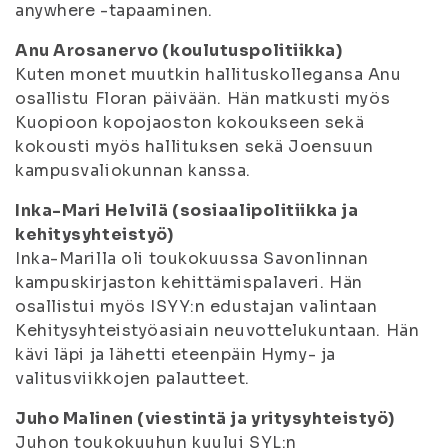
anywhere -tapaaminen.
Anu Arosanervo (koulutuspolitiikka)
Kuten monet muutkin hallituskollegansa Anu
osallistu Floran päivään. Hän matkusti myös
Kuopioon kopojaoston kokoukseen sekä
kokousti myös hallituksen sekä Joensuun
kampusvaliokunnan kanssa.
Inka-Mari Helvilä (sosiaalipolitiikka ja
kehitysyhteistyö)
Inka-Marilla oli toukokuussa Savonlinnan
kampuskirjaston kehittämispalaveri. Hän
osallistui myös ISYY:n edustajan valintaan
Kehitysyhteistyöasiain neuvottelukuntaan. Hän
kävi läpi ja lähetti eteenpäin Hymy- ja
valitusviikkojen palautteet.
Juho Malinen (viestintä ja yritysyhteistyö)
Juhon toukokuuhun kuului SYL:n