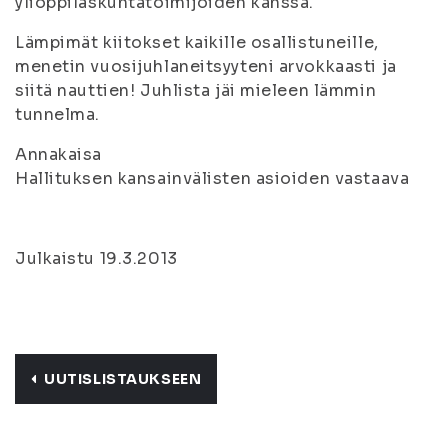
ylioppilaskuntatoimijoiden kanssa.
Lämpimät kiitokset kaikille osallistuneille,
menetin vuosijuhlaneitsyyteni arvokkaasti ja
siitä nauttien! Juhlista jäi mieleen lämmin
tunnelma.
Annakaisa
Hallituksen kansainvälisten asioiden vastaava
Julkaistu 19.3.2013
UUTISLISTAUKSEEN