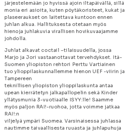
järjestelemään jo hyvissä ajoin iltapäivällä, sillä
monia eri asioita, kuten pöytäkoristeet, kukat ja
plaseeraukset on laitettava kuntoon ennen
juhlan alkua. Hallituksesta otetaan myös
hienoja juhlakuvia virallisen hovikuvaajamme
johdolla.
Juhlat alkavat coctail –tilaisuudella, jossa
Marjo ja Jori vastaanottavat tervehdykset. Itä-
Suomen yliopiston rehtori Perttu Vartiainen
tuo ylioppilaskunnallemme hienon UEF -viirin ja
Tampereen
teknillisen yliopiston ylioppilaskunta antaa
upean kierrätetyn jalkapallopelin sekä Kinder
yllätysmunia 3-vuotiaalle ISYY:lle! Saamme
myös paljon RAI!-ruohoa, jotta voimme jatkaa
RAI!:n
viljelyä ympäri Suomea. Varsinaisessa juhlassa
nautimme taivaallisesta ruuasta ja juhlapuhuja