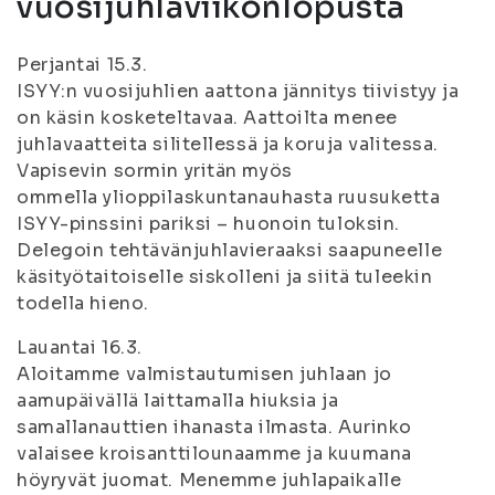
vuosijuhlaviikonlopusta
Perjantai 15.3.
ISYY:n vuosijuhlien aattona jännitys tiivistyy ja
on käsin kosketeltavaa. Aattoilta menee
juhlavaatteita silitellessä ja koruja valitessa.
Vapisevin sormin yritän myös
ommella ylioppilaskuntanauhasta ruusuketta
ISYY-pinssini pariksi – huonoin tuloksin.
Delegoin tehtävänjuhlavieraaksi saapuneelle
käsityötaitoiselle siskolleni ja siitä tuleekin
todella hieno.
Lauantai 16.3.
Aloitamme valmistautumisen juhlaan jo
aamupäivällä laittamalla hiuksia ja
samallanauttien ihanasta ilmasta. Aurinko
valaisee kroisanttilounaamme ja kuumana
höyryvät juomat. Menemme juhlapaikalle