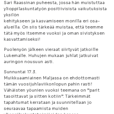
Sari Raassinan puheesta, jossa hän muistuttaa
ylioppilaskuntatyön positiivisista vaikutuksista
yksilön
kehitykseen ja kasvamiseen monilla eri osa-
alueilla. On siis tärkeää muistaa, että teemme
tätä myös itsemme vuoksi ja oman sivistyksen
kasvattamiseksi!
Puolenyön jälkeen vieraat siirtyvät jatkoille
Lukemalle. Huhujen mukaan juhlat jatkuivat
auringon nousuun asti.
Sunnuntai 17.3.
Muikkuaamiainen Maljassa on ehdottomasti
tämän vuosijuhlaviikonlopun pahin rasti!
Vähäisten yöunien vuoksi teemana on ”parit
tasoittavat ja sitten kotiin”. Tärkeimmät
tapahtumat kerrataan ja suunnitellaan jo
seuraavaa tapaamista muiden