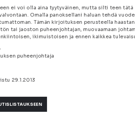
een ei voi olla aina tyytyväinen, mutta silti teen tät
alvontaan. Omalla panoksellani haluan tehdä vuode
umattoman. Tämän kirjoituksen perusteella haastank
stön tai jaoston puheenjohtajan, muovaamaan johtam
nkiintoisen, ikimuistoisen ja ennen kaikkea tulevai
o
tuksen puheenjohtaja
istu 29.1.2013
UTISLISTAUKSEEN