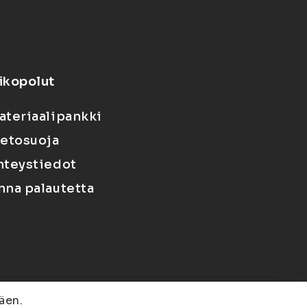
ikopolut
ateriaalipankki
ietosuoja
hteystiedot
nna palautetta
äen.