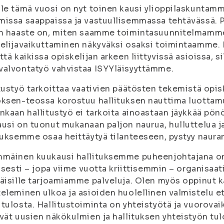
le tämä vuosi on nyt toinen kausi ylioppilaskuntamm
issa saappaissa ja vastuullisemmassa tehtävässä. P
in haaste on, miten saamme toimintasuunnitelmam
elijavaikuttaminen näkyväksi osaksi toimintaamme. I
ttä kaikissa opiskelijan arkeen liittyvissä asioissa, 
alvontatyö vahvistaa ISYYläisyyttämme.
tustyö tarkoittaa vaativien päätösten tekemistä opis
ksen-teossa korostuu hallituksen nauttima luottamu
nkaan hallitustyö ei tarkoita ainoastaan jäykkää pö
usi on tuonut mukanaan paljon naurua, hulluttelua ja 
tuksemme osaa heittäytyä tilanteeseen, pystyy nauram
mmäinen kuukausi hallituksemme puheenjohtajana on
tisesti – jopa viime vuotta kriittisemmin – organis
äisille tarjoamiamme palveluja. Olen myös oppinut ka
eleminen ulkoa ja asioiden huolellinen valmistelu et
tulosta. Hallitustoiminta on yhteistyötä ja vuorova
vät uusien näkökulmien ja hallituksen yhteistyön tu