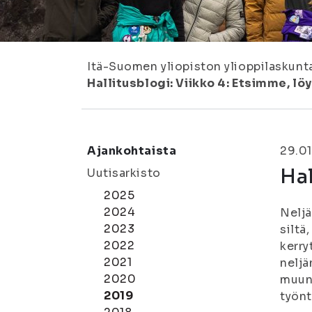
Itä-Suomen yliopiston ylioppilaskunt
Hallitusblogi: Viikko 4: Etsimme, 
Ajankohtaista
29.01
Hal
Uutisarkisto
2025
2024
Neljä
2023
siltä
2022
kerry
2021
neljä
2020
muun 
2019
työnt