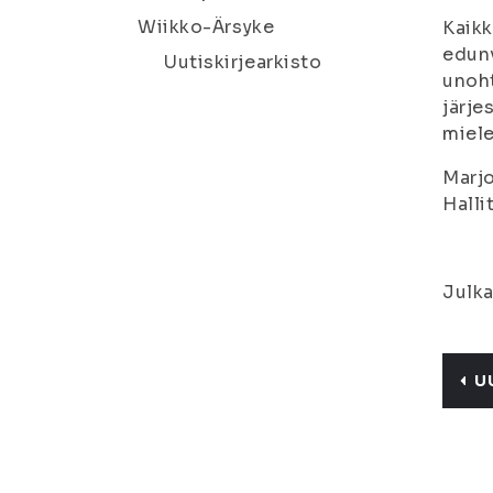
Wiikko-Ärsyke
Kaikk
edunv
Uutiskirjearkisto
unoht
järje
miele
Marj
Halli
Julka
U