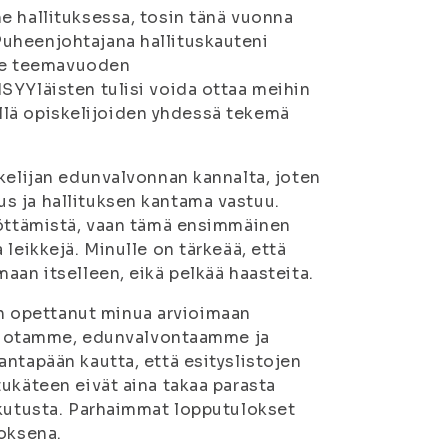
e hallituksessa, tosin tänä vuonna
uheenjohtajana hallituskauteni
me teemavuoden
SYYläisten tulisi voida ottaa meihin
sillä opiskelijoiden yhdessä tekemä
kelijan edunvalvonnan kannalta, joten
s ja hallituksen kantama vastuu.
nöttämistä, vaan tämä ensimmäinen
leikkejä. Minulle on tärkeää, että
aan itselleen, eikä pelkää haasteita.
 opettanut minua arvioimaan
aatiotamme, edunvalvontaamme ja
ntapään kautta, että esityslistojen
ukäteen eivät aina takaa parasta
ikutusta. Parhaimmat lopputulokset
loksena.