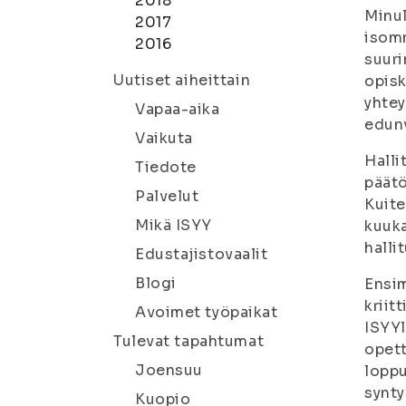
2018
Minul
2017
isomm
2016
suur
Uutiset aiheittain
opisk
yhtey
Vapaa-aika
edunv
Vaikuta
Halli
Tiedote
päätö
Palvelut
Kuite
Mikä ISYY
kuuka
halli
Edustajistovaalit
Blogi
Ensi
kriit
Avoimet työpaikat
ISYYl
Tulevat tapahtumat
opett
Joensuu
loppu
synty
Kuopio