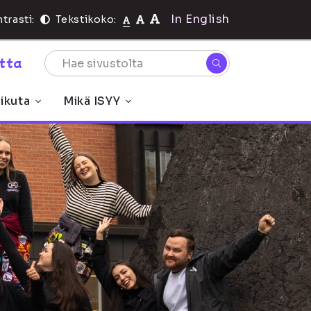
In English
trasti:
Tekstikoko:
rtta
ikuta
Mikä ISYY