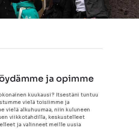
, löydämme ja opimme
kokonainen kuukausi? Itsestäni tuntuu
ustumme vielä toisiimme ja
e vielä alkuhuumaa, niin kuluneen
n viikkotahdilla, keskustelleet
leet ja valinneet meille uusia