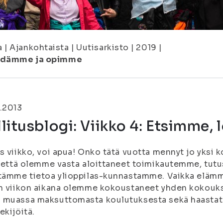
a
|
Ajankohtaista
|
Uutisarkisto
|
2019
|
löydämme ja opimme
.2013
litusblogi: Viikko 4: Etsimme
s viikko, voi apua! Onko tätä vuotta mennyt jo yksi 
, että olemme vasta aloittaneet toimikautemme, tut
tämme tietoa ylioppilas-kunnastamme. Vaikka elämm
n viikon aikana olemme kokoustaneet yhden kokoukse
muassa maksuttomasta koulutuksesta sekä haastatel
ekijöitä.