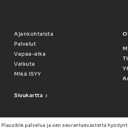
Ajankohtaista
O
Palvelut
M
Vapaa-aika
T
Vaikuta
Y
Mikä ISYY
A
Sivukartta
 Plausible palvelua ja sen seurantaevästeitä hyödynt