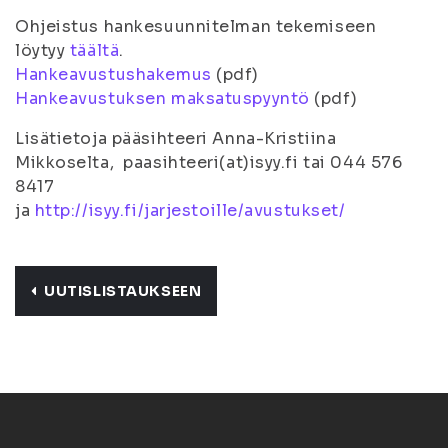
Ohjeistus hankesuunnitelman tekemiseen
löytyy
täältä
.
Hankeavustushakemus
(pdf)
Hankeavustuksen maksatuspyyntö
(pdf)
Lisätietoja pääsihteeri Anna-Kristiina
Mikkoselta, paasihteeri(at)isyy.fi tai 044 576
8417
ja
http://isyy.fi/jarjestoille/avustukset/
UUTISLISTAUKSEEN