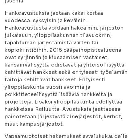
jäseniä.
Hankeavustuksia jaetaan kaksi kertaa
vuodessa: syksyisin ja keväisin.
Hankeavustusta voidaan hakea mm. järjestön
julkaisuun, ylioppilaskunnan tilavuokriin,
tapahtuman järjestämistä varten tai
kopiokiintiöihin. 2015 pääpainopistealueena
ovat syrjinnän ja kiusaamisen vastaiset,
kansainvälisyyttä edistävät ja yhteisöllisyyttä
kehittävät hankkeet sekä erityisesti työelämän
taitoja kehittävät hankkeet. Erityisesti
ylioppilaskunta suosii avoimia ja
poikkitieteellisyyttä lisääviä hankkeita ja
projekteja. Lisäksi ylioppilaskunta edellyttää
hankkeissa Reiluutta. Avustuksia jaettaessa
painotetaan järjestystä ainejärjestöt, kerhot,
muut kampusjärjestöt.
Vapaamuotoiset hakemukset syyslukukaudelle