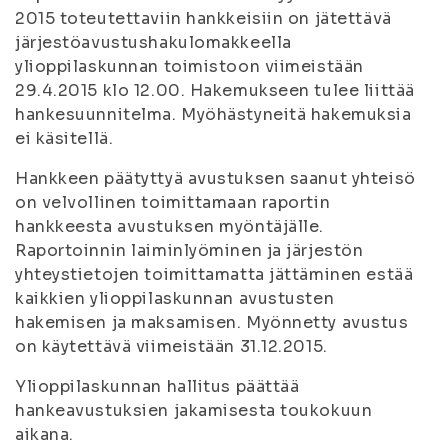
2015 toteutettaviin hankkeisiin on jätettävä
järjestöavustushakulomakkeella
ylioppilaskunnan toimistoon viimeistään
29.4.2015 klo 12.00. Hakemukseen tulee liittää
hankesuunnitelma. Myöhästyneitä hakemuksia
ei käsitellä.
Hankkeen päätyttyä avustuksen saanut yhteisö
on velvollinen toimittamaan raportin
hankkeesta avustuksen myöntäjälle.
Raportoinnin laiminlyöminen ja järjestön
yhteystietojen toimittamatta jättäminen estää
kaikkien ylioppilaskunnan avustusten
hakemisen ja maksamisen. Myönnetty avustus
on käytettävä viimeistään 31.12.2015.
Ylioppilaskunnan hallitus päättää
hankeavustuksien jakamisesta toukokuun
aikana.