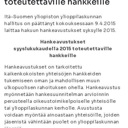
toteutettaville hankkeille
Itä-Suomen yliopiston ylioppilaskunnan
hallitus on päättänyt kokouksessaan 9.4.2015
laittaa hakuun hankeavustukset syksylle 2015.
Hankeavustukset
syyslukukaudella 2015 toteutettaville
hankkeille
Hankeavustukset on tarkoitettu
kaikenkokoisten yhteisöjen hankkeiden
tukemiseen oman ja mahdollisen muun
ulkopuolisen rahoituksen ohella. Hankeavustus
myönnetään hankesuunnitelman arvioinnin
perusteella oikeustoimikelpoiselle yhteisölle
tai ylioppilaskunnan kerholle. Avustusta
voidaan myöntää ainoastaan yhteisöille, joiden
jäsenistä vähintään puolet on ylioppilaskunnan