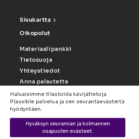
Sivukartta
Oikopolut
Materiaalipankki
Tietosuoja
Yhteystiedot
Anna palautetta
Haluaisimme tilastoida kävijätietoja
Plausible palvelua ja sen seurantaevästeitä
hyödyntäen.
Hyväksyn seurannan ja kolmannen
Joensuu
Suvantokatu 6, 80100 Joensuu |
osapuolen evästeet.
Kuopio
Yliopistonranta 15, PL 1627, 70211