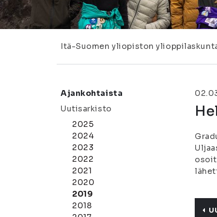
Itä-Suomen yliopiston ylioppilaskunt
Ajankohtaista
02.0
He
Uutisarkisto
2025
2024
Gradu
2023
Uljaa
2022
osoi
2021
lähet
2020
2019
2018
U