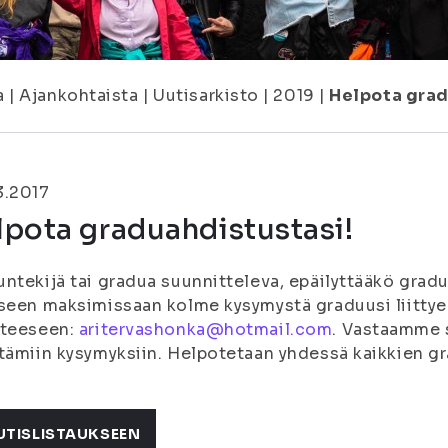
a
|
Ajankohtaista
|
Uutisarkisto
|
2019
|
Helpota grad
3.2017
lpota graduahdistustasi!
ntekijä tai gradua suunnitteleva, epäilyttääkö gradu
seen maksimissaan kolme kysymystä graduusi liittyen
tteeseen:
aritervashonka@hotmail.com
. Vastaamme 
tämiin kysymyksiin.
Helpotetaan yhdessä kaikkien gr
UTISLISTAUKSEEN