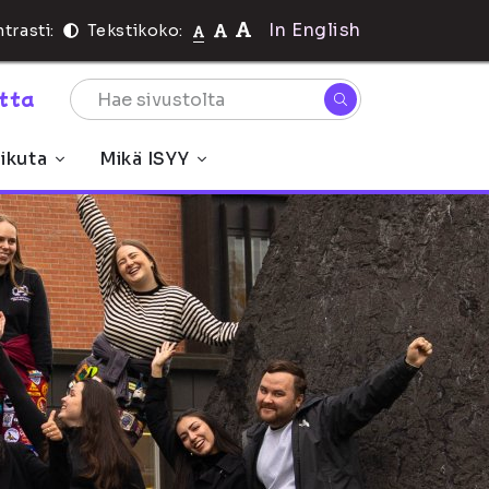
In English
trasti:
Tekstikoko:
rtta
ikuta
Mikä ISYY