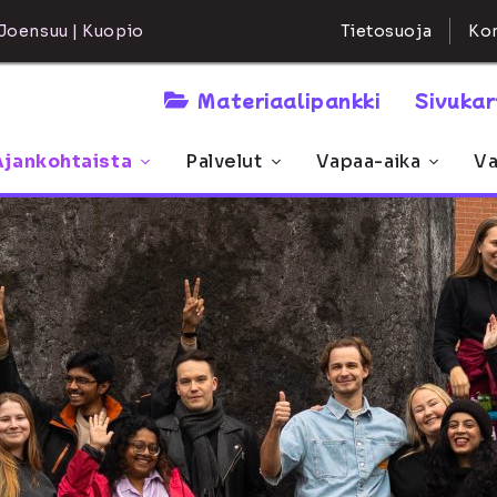
Kon
Joensuu | Kuopio
Tietosuoja
Materiaalipankki
Sivuka
Ajankohtaista
Palvelut
Vapaa-aika
Va