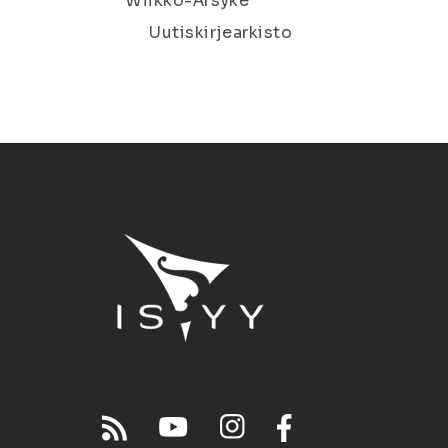
Wiikko-Ärsyke
Uutiskirjearkisto