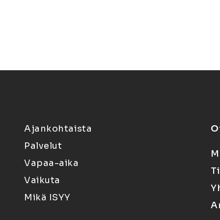
Ajankohtaista
O
Palvelut
M
Vapaa-aika
T
Vaikuta
Y
Mikä ISYY
A