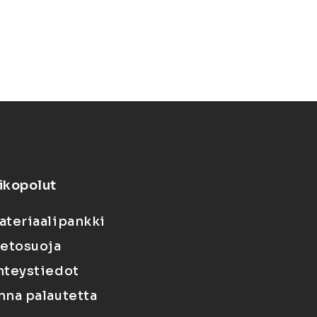
ikopolut
ateriaalipankki
ietosuoja
hteystiedot
nna palautetta