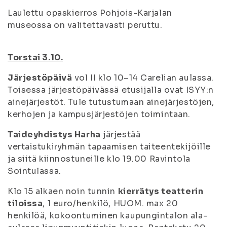
Laulettu opaskierros Pohjois-Karjalan
museossa on valitettavasti peruttu.
Torstai 3.10.
Järjestöpäivä
vol II klo 10–14 Carelian aulassa.
Toisessa järjestöpäivässä etusijalla ovat ISYY:n
ainejärjestöt. Tule tutustumaan ainejärjestöjen,
kerhojen ja kampusjärjestöjen toimintaan.
Taideyhdistys Harha
järjestää
vertaistukiryhmän tapaamisen taiteentekijöille
ja siitä kiinnostuneille klo 19.00 Ravintola
Sointulassa.
Klo 15 alkaen noin tunnin
kierrätys teatterin
tiloissa
, 1 euro/henkilö, HUOM. max 20
henkilöä, kokoontuminen kaupungintalon ala-