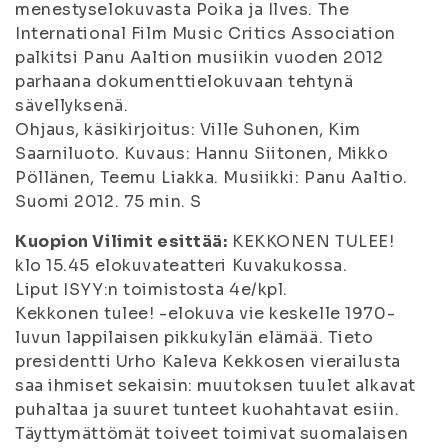
menestyselokuvasta Poika ja Ilves. The
International Film Music Critics Association
palkitsi Panu Aaltion musiikin vuoden 2012
parhaana dokumenttielokuvaan tehtynä
sävellyksenä.
Ohjaus, käsikirjoitus: Ville Suhonen, Kim
Saarniluoto. Kuvaus: Hannu Siitonen, Mikko
Pöllänen, Teemu Liakka. Musiikki: Panu Aaltio.
Suomi 2012. 75 min. S
Kuopion Vilimit esittää:
KEKKONEN TULEE!
klo 15.45 elokuvateatteri Kuvakukossa.
Liput ISYY:n toimistosta 4e/kpl.
Kekkonen tulee! -elokuva vie keskelle 1970-
luvun lappilaisen pikkukylän elämää. Tieto
presidentti Urho Kaleva Kekkosen vierailusta
saa ihmiset sekaisin: muutoksen tuulet alkavat
puhaltaa ja suuret tunteet kuohahtavat esiin.
Täyttymättömät toiveet toimivat suomalaisen