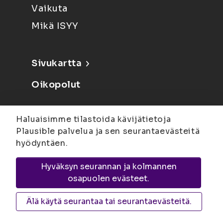
Vaikuta
Mikä ISYY
Sivukartta
Oikopolut
Materiaalipankki
Haluaisimme tilastoida kävijätietoja
Tietosuoja
Plausible palvelua ja sen seurantaevästeitä
hyödyntäen.
Yhteystiedot
Anna palautetta
Hyväksyn seurannan ja kolmannen
osapuolen evästeet.
Älä käytä seurantaa tai seurantaevästeitä.