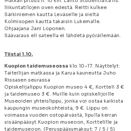
Matkan pituus n. 10 km. Lähtö Studentialta ns.
liikuntatilojen oven edestä. Reitti kulkee
Särkiniemen kautta Leväselle ja sieltä
Kolmisopen kautta takaisin Lukemalle.
Ohjaajana Jani Loponen.
Säävaraus eli sateella ei lähdetä pyöräilemään.
Tiistai 1.10.
Kuopion taidemuseossa
klo 10–17. Näyttelyt:
Taiteilijan matkassa ja Karua kauneutta Juho
Rissasen seurassa
Opiskelijalippu Kuopion museo 4 €, Kortteli 3 €
ja taidemuseo 3 €. Muille kuin opiskelijoille
Museoiden yhteislippu, jonka voi ostaa kaikista
kaupungin museokohteista, 9 €. Lippu on
voimassa vuoden ostopäivästä, lipulla kerran
sisäänpääsyt Kuopion museoon, Korttelille ja
taidemuseoon. (Peruspääsymaksut: 7 / 5 / 5)