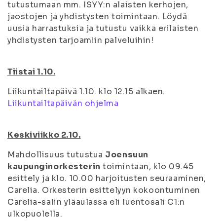
tutustumaan mm. ISYY:n alaisten kerhojen,
jaostojen ja yhdistysten toimintaan. Löydä
uusia harrastuksia ja tutustu vaikka erilaisten
yhdistysten tarjoamiin palveluihin!
Tiistai 1.10.
Liikuntailtapäivä 1.10. klo 12.15 alkaen.
Liikuntailtapäivän ohjelma
Keskiviikko 2.10.
Mahdollisuus tutustua
Joensuun
kaupunginorkesterin
toimintaan, klo 09.45
esittely ja klo. 10.00 harjoitusten seuraaminen,
Carelia. Orkesterin esittelyyn kokoontuminen
Carelia-salin yläaulassa eli luentosali C1:n
ulkopuolella.