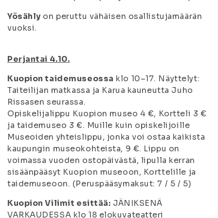
Yösähly
on peruttu vähäisen osallistujamäärän
vuoksi.
Perjantai 4.10.
Kuopion taidemuseossa
klo 10–17. Näyttelyt:
Taiteilijan matkassa ja Karua kauneutta Juho
Rissasen seurassa.
Opiskelijalippu Kuopion museo 4 €, Kortteli 3 €
ja taidemuseo 3 €. Muille kuin opiskelijoille
Museoiden yhteislippu, jonka voi ostaa kaikista
kaupungin museokohteista, 9 €. Lippu on
voimassa vuoden ostopäivästä, lipulla kerran
sisäänpääsyt Kuopion museoon, Korttelille ja
taidemuseoon. (Peruspääsymaksut: 7 / 5 / 5)
Kuopion Vilimit esittää:
JÄNIKSENÄ
VARKAUDESSA klo 18 elokuvateatteri