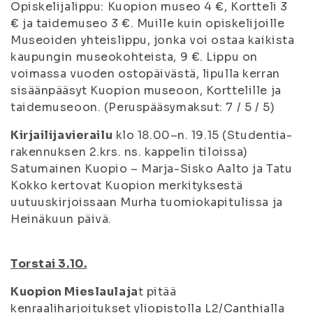
Opiskelijalippu: Kuopion museo 4 €, Kortteli 3
€ ja taidemuseo 3 €. Muille kuin opiskelijoille
Museoiden yhteislippu, jonka voi ostaa kaikista
kaupungin museokohteista, 9 €. Lippu on
voimassa vuoden ostopäivästä, lipulla kerran
sisäänpääsyt Kuopion museoon, Korttelille ja
taidemuseoon. (Peruspääsymaksut: 7 / 5 / 5)
Kirjailijavierailu
klo 18.00–n. 19.15 (Studentia-
rakennuksen 2.krs. ns. kappelin tiloissa)
Satumainen Kuopio – Marja-Sisko Aalto ja Tatu
Kokko kertovat Kuopion merkityksestä
uutuuskirjoissaan
Murha tuomiokapitulissa
ja
Heinäkuun päivä
.
Torstai 3.10.
Kuopion Mieslaulaja
t pitää
kenraaliharjoitukset yliopistolla L2/Canthialla