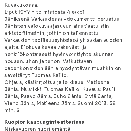
Kuvakukossa.
Liput ISYY:n toimistosta 4 e/kpl.
Jäniksenä Varkaudessa -dokumentti perustuu
Jänisten valokuvaajasuvun ainutlaatuisiin
arkistofilmeihin, joihin on tallennettu
Varkauden teollisuusyhteisöä yli sadan vuoden
ajalta. Elokuva kuvaa väkevästi ja
henkilökohtaisesti hyvinvointiyhteiskunnan
nousun, uhon ja tuhon. Vaikuttavan
paperikoneiden ääniä hyödyntävän musiikin on
säveltänyt Tuomas Kallio.
Ohjaus, käsikirjoitus ja leikkaus: Matleena
Jänis. Musiikki: Tuomas Kallio. Kuvaus: Pauli
Jänis, Paavo Jänis, Juho Jänis, Siviä Jänis,
Vieno Jänis, Matleena Jänis. Suomi 2013. 58
min. S
Kuopion kaupunginteatterissa
Niskavuoren nuori emäntä