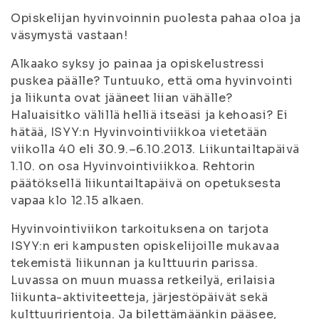
Opiskelijan hyvinvoinnin puolesta pahaa oloa ja
väsymystä vastaan!
Alkaako syksy jo painaa ja opiskelustressi
puskea päälle? Tuntuuko, että oma hyvinvointi
ja liikunta ovat jääneet liian vähälle?
Haluaisitko välillä helliä itseäsi ja kehoasi? Ei
hätää, ISYY:n Hyvinvointiviikkoa vietetään
viikolla 40 eli 30.9.–6.10.2013. Liikuntailtapäivä
1.10. on osa Hyvinvointiviikkoa. Rehtorin
päätöksellä liikuntailtapäivä on opetuksesta
vapaa klo 12.15 alkaen.
Hyvinvointiviikon tarkoituksena on tarjota
ISYY:n eri kampusten opiskelijoille mukavaa
tekemistä liikunnan ja kulttuurin parissa.
Luvassa on muun muassa retkeilyä, erilaisia
liikunta-aktiviteetteja, järjestöpäivät sekä
kulttuuririentoja. Ja bilettämäänkin pääsee,