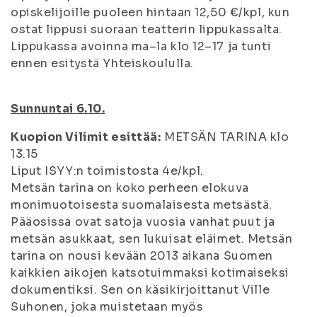
opiskelijoille puoleen hintaan 12,50 €/kpl, kun
ostat lippusi suoraan teatterin lippukassalta.
Lippukassa avoinna ma–la klo 12–17 ja tunti
ennen esitystä Yhteiskoululla.
Sunnuntai 6.10.
Kuopion Vilimit esittää:
METSÄN TARINA klo
13.15
Liput ISYY:n toimistosta 4e/kpl.
Metsän tarina on koko perheen elokuva
monimuotoisesta suomalaisesta metsästä.
Pääosissa ovat satoja vuosia vanhat puut ja
metsän asukkaat, sen lukuisat eläimet. Metsän
tarina on nousi kevään 2013 aikana Suomen
kaikkien aikojen katsotuimmaksi kotimaiseksi
dokumentiksi. Sen on käsikirjoittanut Ville
Suhonen, joka muistetaan myös