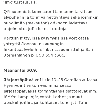
ilmoitustaululla.
QR-suunnistuksen suorittamiseen tarvitaan
älypuhelin ja toimiva nettiyhteys sekä joihinkin
puhelimiin (maksuton) erikseen ladattava
ohjelmisto, jolla lukea koodeja.
Reittiin liittyvissä kysymyksissä voit ottaa
yhteyttä Joensuun kaupungin
liikuntapalveluihin: liikuntasuunnittelija Sari
Jormanainen p. 050 354 3385.
Maanantai 30.9.
Järjestöpäivä
vol I klo 10–15 Carelian aulassa
Hyvinvointiviikon ensimmäisessä
järjestöpäivässä toimintaansa esittelevät mm.
ISYY:n kampusjärjestöt, kerhot ja muut
opiskelijoille ajankohtaiset toimijat. Tule