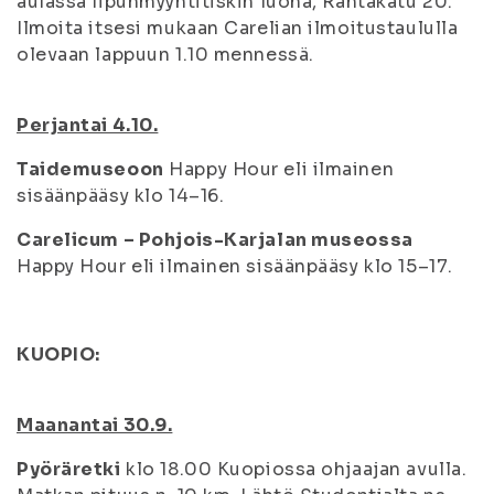
aulassa lipunmyyntitiskin luona, Rantakatu 20.
Ilmoita itsesi mukaan Carelian ilmoitustaululla
olevaan lappuun 1.10 mennessä.
Perjantai 4.10.
Taidemuseoon
Happy Hour eli ilmainen
sisäänpääsy klo 14–16.
Carelicum – Pohjois-Karjalan museossa
Happy Hour eli ilmainen sisäänpääsy klo 15–17.
KUOPIO:
Maanantai 30.9.
Pyöräretki
klo 18.00 Kuopiossa ohjaajan avulla.