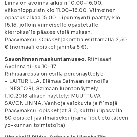
Linna on avoinna arkisin 10.00–16.00,
viikonloppuisin klo 11.00–16.00. Viimeinen
opastus alkaa 15.00. Lipunmyynti päättyy klo
15.15, jolloin viimeiselle opastetulle
kierrokselle pääsee vielä mukaan.
Pääsymaksu: Opiskelijakorttia esittämällä 2,50
€ (normaali opiskelijahinta 6 €).
Savonlinnan maakuntamuseo
, Riihisaari
Avoinna ti–su 10–17
Riihisaaressa on esillä perusnäyttelyt:
– LAITURILLA, Elämää Saimaan rannoilla
– NESTORI, Saimaan luontonäyttely
1.10.2013 alkaen näyttely: MUUTTUVA
SAVONLINNA, Vanhoja valokuvia ja filmejä
Pääsymaksu: opiskelijat 3 €, kulttuuripassilla
50 opiskelijaa ilmaiseksi (nämä liput etukäteen
yo-kunnan toimistolta)