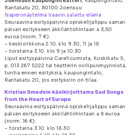
Joensuun kaupunginteatteri
, Kaupungintalo,
Rantakatu 20, 80100 Joensuu
Naperonäytelmä Vaavin salattu elämä
Seuraavina esityspäivinä opiskelijalippu saman
päivän esitykseen äkkilähtöhintaan a 3,50
euroa (norm. 7 €):
– keskiviikkona 2.10. klo 9.30, 11 ja 18
– torstaina 3.10. klo 9 ja 10.30
Liput esityspäivinä Carelicumista, Koskikatu 5,
p. 013 267 5222 tai teatterin ovilipunmyynnistä,
tuntia ennen esityksiä, kaupungintalo,
Rantakatu 20, jos esityksiin on tilaa.
Kristian Smedsin käsikirjoittama Sad Songs
from the Heart of Europe
Seuraavina esityspäivinä opiskelijalippu saman
päivän esitykseen äkkilähtöhintaan a 8 euroa
(norm. 16 €):
– torstaina 3.10. klo 18.30