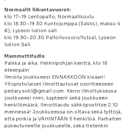
Normaalit liikuntavuorot:
klo 17–19 Lentopallo, Normaalikoulu
klo 18.30–19.30 Kuntojumppa (SaVoLi, maksu 4
€), Lyseon lukion sali
klo 19.30–20.30 Palloiluvuoro/futsal, Lyseon
lukion Sali
Mammuttifudis
Paikka ja aika: Heikinpohjan kenttä, klo 18
eteenpäin
Ilmoita joukkueesi ENNAKKOON kisaan!
Yliopistolaiset ilmoittautuvat osoitteeseen
pedary.sokl@gmail.com. Kerro ilmoituksessa
joukkueesi nimi, kapteeni sekä joukkueen
henkilömäärä. Ilmoittaudu sähköpostitse 2.10
mennessä! Joukkueessa on oltava sekä tyttöjä,
että poikia ja VÄHINTÄÄN 5 henkilöä. Parhaiten
pukeutuneelle joukkueelle, sekä tietenkin