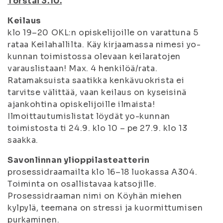
Torstai 3.10.
Keilaus
klo 19–20 OKL:n opiskelijoille on varattuna 5
rataa Keilahallilta. Käy kirjaamassa nimesi yo-
kunnan toimistossa olevaan keilaratojen
varauslistaan! Max. 4 henkilöä/rata.
Ratamaksuista saatikka kenkävuokrista ei
tarvitse välittää, vaan keilaus on kyseisinä
ajankohtina opiskelijoille ilmaista!
Ilmoittautumislistat löydät yo-kunnan
toimistosta ti 24.9. klo 10 – pe 27.9. klo 13
saakka.
Savonlinnan ylioppilasteatterin
prosessidraamailta klo 16–18 luokassa A304.
Toiminta on osallistavaa katsojille.
Prosessidraaman nimi on Köyhän miehen
kylpylä, teemana on stressi ja kuormittumisen
purkaminen.