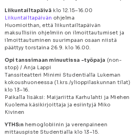
Liikuntailtapäivä
klo 12.15–16.00
Liikuntailtapäivän
ohjelma
Huomioithan, että liikuntailtapäivän
maksullisiin ohjelmiin on ilmoittautumiset ja
ilmoittautuminen suurimpaan osaan niistä
päättyy torstaina 26.9. klo 16.00.
Opi tanssimaan minuutissa -työpaja
(non-
stop) / Anja Lappi
Tanssiteatteri Minimi Studentialla Lukeman
kokoushuoneessa (1.krs./ylioppilaskunnan tilat)
klo 13–16.
Paikalla lisäksi: Maijariitta Karhulahti ja Miehen
Kuolema käsikirjoittaja ja esiintyjä Miko
Kivinen
YTHS:n
hemoglobiinin ja verenpaineen
mittauspiste Studentialla klo 13–15.