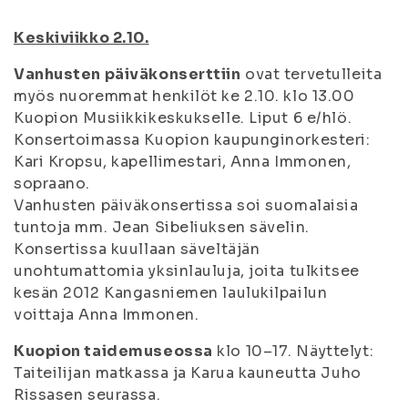
Keskiviikko 2.10.
Vanhusten päiväkonserttiin
ovat tervetulleita
myös nuoremmat henkilöt ke 2.10. klo 13.00
Kuopion Musiikkikeskukselle. Liput 6 e/hlö.
Konsertoimassa Kuopion kaupunginorkesteri:
Kari Kropsu, kapellimestari, Anna Immonen,
sopraano.
Vanhusten päiväkonsertissa soi suomalaisia
tuntoja mm. Jean Sibeliuksen sävelin.
Konsertissa kuullaan säveltäjän
unohtumattomia yksinlauluja, joita tulkitsee
kesän 2012 Kangasniemen laulukilpailun
voittaja Anna Immonen.
Kuopion taidemuseossa
klo 10–17. Näyttelyt:
Taiteilijan matkassa ja Karua kauneutta Juho
Rissasen seurassa.