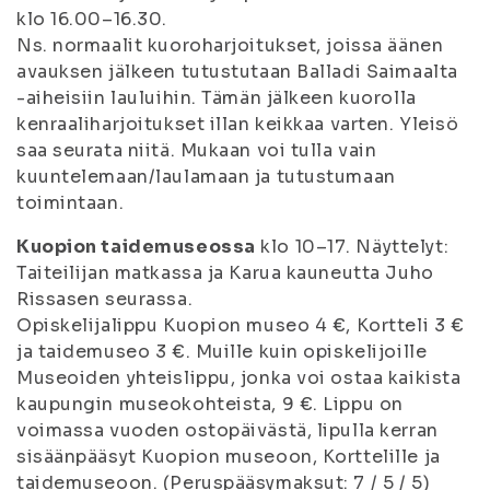
klo 16.00–16.30.
Ns. normaalit kuoroharjoitukset, joissa äänen
avauksen jälkeen tutustutaan Balladi Saimaalta
-aiheisiin lauluihin. Tämän jälkeen kuorolla
kenraaliharjoitukset illan keikkaa varten. Yleisö
saa seurata niitä. Mukaan voi tulla vain
kuuntelemaan/laulamaan ja tutustumaan
toimintaan.
Kuopion taidemuseossa
klo 10–17. Näyttelyt:
Taiteilijan matkassa ja Karua kauneutta Juho
Rissasen seurassa.
Opiskelijalippu Kuopion museo 4 €, Kortteli 3 €
ja taidemuseo 3 €. Muille kuin opiskelijoille
Museoiden yhteislippu, jonka voi ostaa kaikista
kaupungin museokohteista, 9 €. Lippu on
voimassa vuoden ostopäivästä, lipulla kerran
sisäänpääsyt Kuopion museoon, Korttelille ja
taidemuseoon. (Peruspääsymaksut: 7 / 5 / 5)