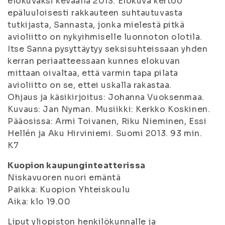
elokuvaksi keväällä 2013. Elokuva kertoo
epäluuloisesti rakkauteen suhtautuvasta
tutkijasta, Sannasta, jonka mielestä pitkä
avioliitto on nykyihmiselle luonnoton olotila.
Itse Sanna pysyttäytyy seksisuhteissaan yhden
kerran periaatteessaan kunnes elokuvan
mittaan oivaltaa, että varmin tapa pilata
avioliitto on se, ettei uskalla rakastaa.
Ohjaus ja käsikirjoitus: Johanna Vuoksenmaa.
Kuvaus: Jan Nyman. Musiikki: Kerkko Koskinen.
Pääosissa: Armi Toivanen, Riku Nieminen, Essi
Hellén ja Aku Hirviniemi. Suomi 2013. 93 min.
K7
Kuopion kaupunginteatterissa
Niskavuoren nuori emäntä
Paikka: Kuopion Yhteiskoulu
Aika: klo 19.00
Liput yliopiston henkilökunnalle ja