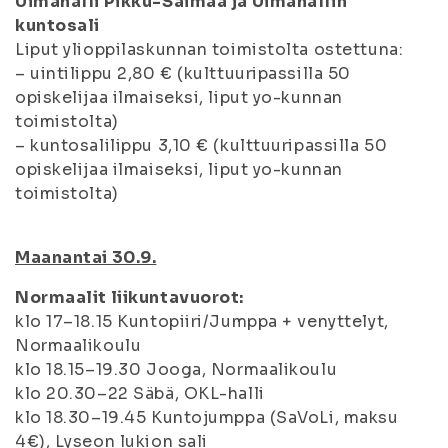
Uimahalli Pikku-Saimaa ja Uimahallin
kuntosali
Liput ylioppilaskunnan toimistolta ostettuna:
– uintilippu 2,80 € (kulttuuripassilla 50
opiskelijaa ilmaiseksi, liput yo-kunnan
toimistolta)
– kuntosalilippu 3,10 € (kulttuuripassilla 50
opiskelijaa ilmaiseksi, liput yo-kunnan
toimistolta)
Maanantai 30.9.
Normaalit liikuntavuorot:
klo 17–18.15 Kuntopiiri/Jumppa + venyttelyt,
Normaalikoulu
klo 18.15–19.30 Jooga, Normaalikoulu
klo 20.30–22 Säbä, OKL-halli
klo 18.30–19.45 Kuntojumppa (SaVoLi, maksu
4€), Lyseon lukion sali