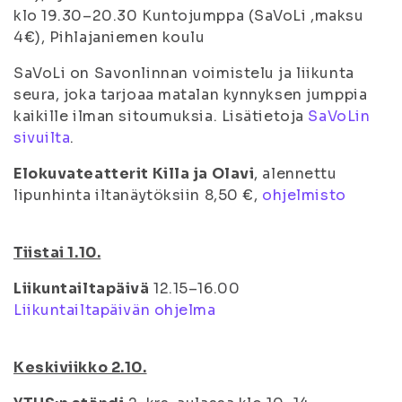
klo 19.30–20.30 Kuntojumppa (SaVoLi ,maksu
4€), Pihlajaniemen koulu
SaVoLi on Savonlinnan voimistelu ja liikunta
seura, joka tarjoaa matalan kynnyksen jumppia
kaikille ilman sitoumuksia. Lisätietoja
SaVoLin
sivuilta
.
Elokuvateatterit Killa ja Olavi
, alennettu
lipunhinta iltanäytöksiin 8,50 €,
ohjelmisto
Tiistai 1.10.
Liikuntailtapäivä
12.15–16.00
Liikuntailtapäivän ohjelma
Keskiviikko 2.10.