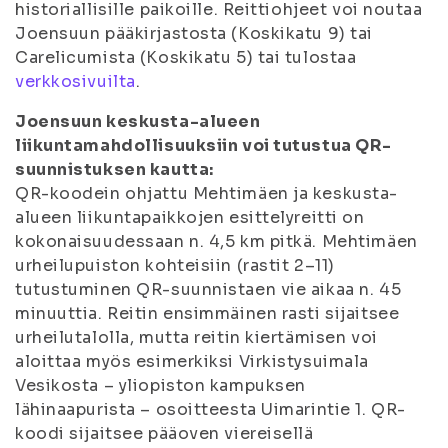
historiallisille paikoille. Reittiohjeet voi noutaa
Joensuun pääkirjastosta (Koskikatu 9) tai
Carelicumista (Koskikatu 5) tai tulostaa
verkkosivuilta
.
Joensuun keskusta-alueen
liikuntamahdollisuuksiin voi tutustua QR-
suunnistuksen kautta:
QR-koodein ohjattu Mehtimäen ja keskusta-
alueen liikuntapaikkojen esittelyreitti on
kokonaisuudessaan n. 4,5 km pitkä. Mehtimäen
urheilupuiston kohteisiin (rastit 2–11)
tutustuminen QR-suunnistaen vie aikaa n. 45
minuuttia. Reitin ensimmäinen rasti sijaitsee
urheilutalolla, mutta reitin kiertämisen voi
aloittaa myös esimerkiksi Virkistysuimala
Vesikosta – yliopiston kampuksen
lähinaapurista – osoitteesta Uimarintie 1. QR-
koodi sijaitsee pääoven viereisellä