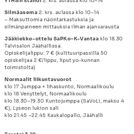
YTHS:n ständi
2. krs. aulassa klo 10–14
Silmäasema
2. krs. aulassa klo 10–14
– Maksuttomia näöntarkastuksia ja
silmänpaineen mittauksia ilman ajanvarausta
Jääkiekko-ottelu SaPKo–K-Vantaa
klo 18.30
Talvisalon Jäähallissa.
Opiskelijalippu: 7 € (kulttuuripassilla 50
opiskelijaa 2 €/lippu, liput yo-kunnan
toimistolta)
Normaalit liikuntavuorot
klo 17 Jumppa + lihaskunto, Normaalikoulu
klo 18 Venyttelyt, Normaalikoulu
klo 18.30–19.30 Kuntojumppa (SaVoLi, maksu 4
€), Lyseon lukion sali
klo 21.45 –22.45 Kaukalopallo, Jäähalli