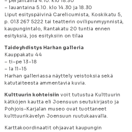
– perjantaina 4.10. klo 18.30
– lauantaina 5.10. klo 14.30 ja 18.30
Liput esityspäivinä Carelicumista, Koskikatu 5,
p. 013 267 5222 tai teatterin ovilipunmyynnistä,
kaupungintalo, Rantakatu 20 tuntia ennen
esityksiä, jos esityksiin on tilaa
Taideyhdistys Harhan galleria
Kauppakatu 44
– ti–pe 13–18
– la 11–15
Harhan galleriassa näyttely veistoksia sekä
katutaiteesta ammentavia kuvia.
Kulttuurin kohteisiin
voit tutustua Kulttuurin
kätköjen kautta eli Joensuun seutukirjasto ja
Pohjois-Karjalan museo ovat tuottaneet
kulttuurikävelyn Joensuun ruutukaavalla.
Karttakoordinaatit ohjaavat kaupungin