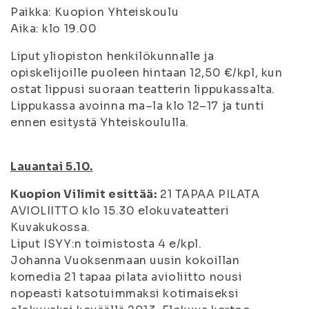
Paikka: Kuopion Yhteiskoulu
Aika: klo 19.00
Liput yliopiston henkilökunnalle ja
opiskelijoille puoleen hintaan 12,50 €/kpl, kun
ostat lippusi suoraan teatterin lippukassalta.
Lippukassa avoinna ma–la klo 12–17 ja tunti
ennen esitystä Yhteiskoululla.
Lauantai 5.10.
Kuopion Vilimit esittää:
21 TAPAA PILATA
AVIOLIITTO klo 15.30 elokuvateatteri
Kuvakukossa.
Liput ISYY:n toimistosta 4 e/kpl.
Johanna Vuoksenmaan uusin kokoillan
komedia 21 tapaa pilata avioliitto nousi
nopeasti katsotuimmaksi kotimaiseksi