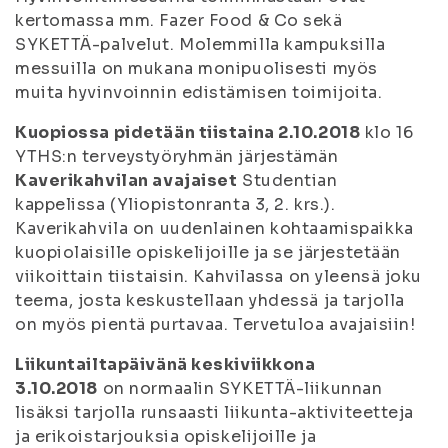
kertomassa mm. Fazer Food & Co sekä
SYKETTÄ-palvelut. Molemmilla kampuksilla
messuilla on mukana monipuolisesti myös
muita hyvinvoinnin edistämisen toimijoita.
Kuopiossa pidetään tiistaina 2.10.2018
klo 16
YTHS:n terveystyöryhmän järjestämän
Kaverikahvilan avajaiset
Studentian
kappelissa (Yliopistonranta 3, 2. krs.).
Kaverikahvila on uudenlainen kohtaamispaikka
kuopiolaisille opiskelijoille ja se järjestetään
viikoittain tiistaisin. Kahvilassa on yleensä joku
teema, josta keskustellaan yhdessä ja tarjolla
on myös pientä purtavaa. Tervetuloa avajaisiin!
Liikuntailtapäivänä keskiviikkona
3.10.2018
on normaalin SYKETTÄ-liikunnan
lisäksi tarjolla runsaasti liikunta-aktiviteetteja
ja erikoistarjouksia opiskelijoille ja