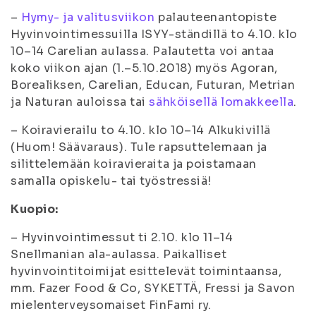
–
Hymy- ja valitusviikon
palauteenantopiste
Hyvinvointimessuilla ISYY-ständillä to 4.10. klo
10–14 Carelian aulassa. Palautetta voi antaa
koko viikon ajan (1.–5.10.2018) myös Agoran,
Borealiksen, Carelian, Educan, Futuran, Metrian
ja Naturan auloissa tai
sähköisellä lomakkeella
.
– Koiravierailu to 4.10. klo 10–14 Alkukivillä
(Huom! Säävaraus). Tule rapsuttelemaan ja
silittelemään koiravieraita ja poistamaan
samalla opiskelu- tai työstressiä!
Kuopio:
– Hyvinvointimessut ti 2.10. klo 11–14
Snellmanian ala-aulassa. Paikalliset
hyvinvointitoimijat esittelevät toimintaansa,
mm. Fazer Food & Co, SYKETTÄ, Fressi ja Savon
mielenterveysomaiset FinFami ry.