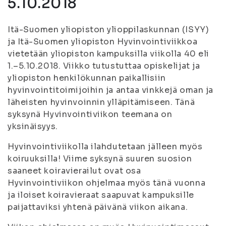
5.10.2018
Itä-Suomen yliopiston ylioppilaskunnan (ISYY)
ja Itä-Suomen yliopiston Hyvinvointiviikkoa
vietetään yliopiston kampuksilla viikolla 40 eli
1.–5.10.2018. Viikko tutustuttaa opiskelijat ja
yliopiston henkilökunnan paikallisiin
hyvinvointitoimijoihin ja antaa vinkkejä oman ja
läheisten hyvinvoinnin ylläpitämiseen. Tänä
syksynä Hyvinvointiviikon teemana on
yksinäisyys.
Hyvinvointiviikolla ilahdutetaan jälleen myös
koiruuksilla! Viime syksynä suuren suosion
saaneet koiravierailut ovat osa
Hyvinvointiviikon ohjelmaa myös tänä vuonna
ja iloiset koiravieraat saapuvat kampuksille
paijattaviksi yhtenä päivänä viikon aikana.