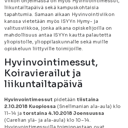
Viikon ohjelmassa on myös Hyvinvointimessut,
liikuntailtapäivä sekä kampuskohtaisia
tapahtumia. Samaan aikaan Hyvinvointiviikon
kanssa vietetään myös ISYYn Hymy- ja
valitusviikkoa, jonka aikana opiskelijoilla on
mahdollisuus antaa ISYYn kautta palautetta
yliopistolle, ylioppilaskunnalle sekä muille
opiskeluun liittyville toimijoille.
Hyvinvointimessut,
Koiravierailut ja
liikuntailtapäivä
Hyvinvointimessut
pidetään
tiistaina
2.10.2018 Kuopiossa
(Snellmanian ala-aula) klo
11–14 ja
torstaina 4.10.2018 Joensuussa
(Carelian ylä- ja ala-aula) klo 10–14.
Hyvinvointimessuilla toiminnastaan ovat