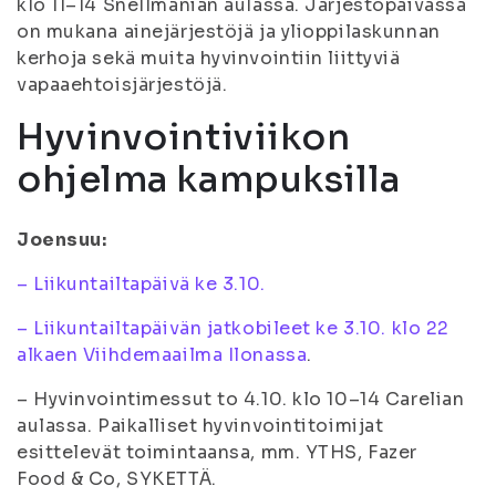
klo 11–14 Snellmanian aulassa. Järjestöpäivässä
on mukana ainejärjestöjä ja ylioppilaskunnan
kerhoja sekä muita hyvinvointiin liittyviä
vapaaehtoisjärjestöjä.
Hyvinvointiviikon
ohjelma kampuksilla
Joensuu:
– Liikuntailtapäivä ke 3.10.
– Liikuntailtapäivän jatkobileet ke 3.10. klo 22
alkaen Viihdemaailma Ilonassa
.
– Hyvinvointimessut to 4.10. klo 10–14 Carelian
aulassa. Paikalliset hyvinvointitoimijat
esittelevät toimintaansa, mm. YTHS, Fazer
Food & Co, SYKETTÄ.