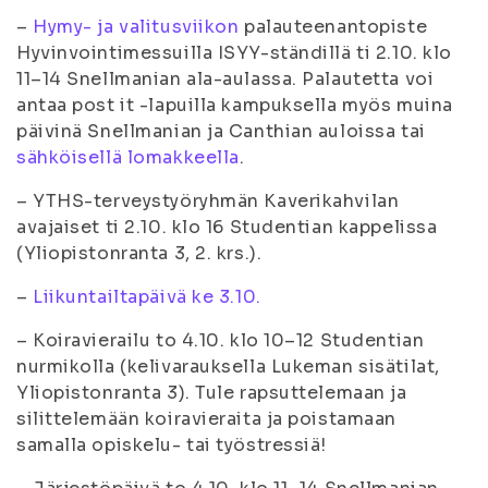
–
Hymy- ja valitusviikon
palauteenantopiste
Hyvinvointimessuilla ISYY-ständillä ti 2.10. klo
11–14 Snellmanian ala-aulassa. Palautetta voi
antaa post it -lapuilla kampuksella myös muina
päivinä Snellmanian ja Canthian auloissa tai
sähköisellä lomakkeella
.
– YTHS-terveystyöryhmän Kaverikahvilan
avajaiset ti 2.10. klo 16 Studentian kappelissa
(Yliopistonranta 3, 2. krs.).
–
Liikuntailtapäivä ke 3.10.
– Koiravierailu to 4.10. klo 10–12 Studentian
nurmikolla (kelivarauksella Lukeman sisätilat,
Yliopistonranta 3). Tule rapsuttelemaan ja
silittelemään koiravieraita ja poistamaan
samalla opiskelu- tai työstressiä!