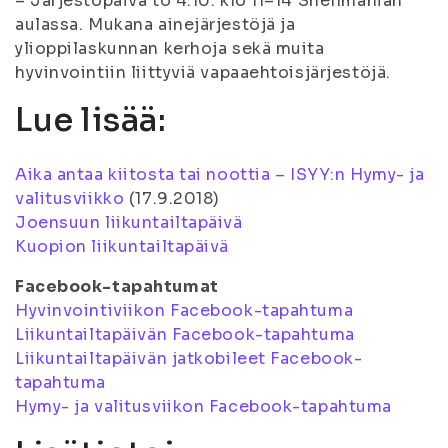
– Järjestöpäivä to 4.10. klo 11–14 Snellmanian
aulassa. Mukana ainejärjestöjä ja
ylioppilaskunnan kerhoja sekä muita
hyvinvointiin liittyviä vapaaehtoisjärjestöjä.
Lue lisää:
Aika antaa kiitosta tai noottia – ISYY:n Hymy- ja
valitusviikko
(
17.9.2018
)
Joensuun liikuntailtapäivä
Kuopion liikuntailtapäivä
Facebook-tapahtumat
Hyvinvointiviikon Facebook-tapahtuma
Liikuntailtapäivän Facebook-tapahtuma
Liikuntailtapäivän jatkobileet Facebook-
tapahtuma
Hymy- ja valitusviikon Facebook-tapahtuma