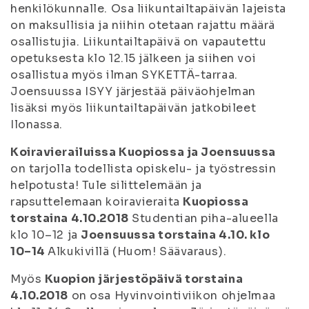
henkilökunnalle. Osa liikuntailtapäivän lajeista
on maksullisia ja niihin otetaan rajattu määrä
osallistujia. Liikuntailtapäivä on vapautettu
opetuksesta klo 12.15 jälkeen ja siihen voi
osallistua myös ilman SYKETTÄ-tarraa.
Joensuussa ISYY järjestää päiväohjelman
lisäksi myös liikuntailtapäivän jatkobileet
Ilonassa.
Koiravierailuissa Kuopiossa ja Joensuussa
on tarjolla todellista opiskelu- ja työstressin
helpotusta! Tule silittelemään ja
rapsuttelemaan koiravieraita
Kuopiossa
torstaina 4.10.2018
Studentian piha-alueella
klo 10–12 ja
Joensuussa torstaina 4.10. klo
10–14
Alkukivillä (Huom! Säävaraus).
Myös
Kuopion järjestöpäivä torstaina
4.10.2018
on osa Hyvinvointiviikon ohjelmaa