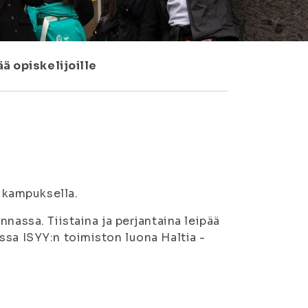
ää opiskelijoille
a kampuksella.
nassa. Tiistaina ja perjantaina leipää
ssa ISYY:n toimiston luona Haltia -