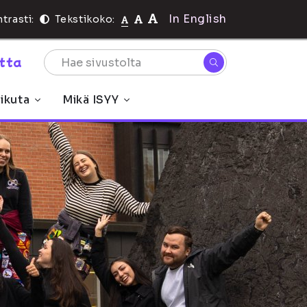
In English
trasti:
Tekstikoko:
rtta
ikuta
Mikä ISYY