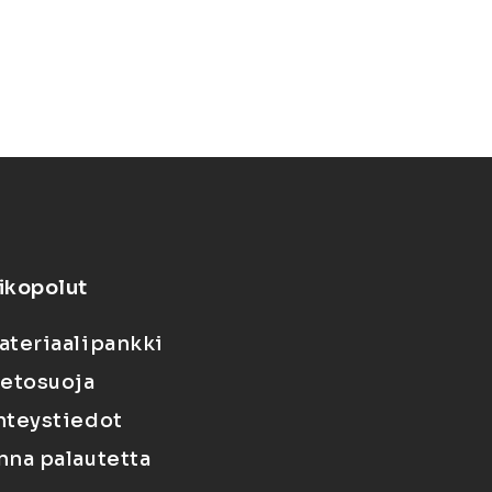
ikopolut
ateriaalipankki
ietosuoja
hteystiedot
nna palautetta