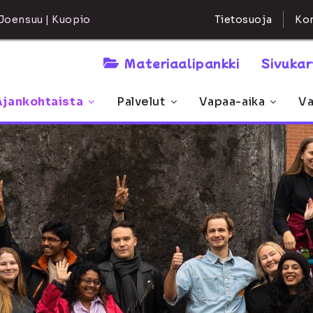
Kon
Joensuu | Kuopio
Tietosuoja
Materiaalipankki
Sivuka
Ajankohtaista
Palvelut
Vapaa-aika
Va