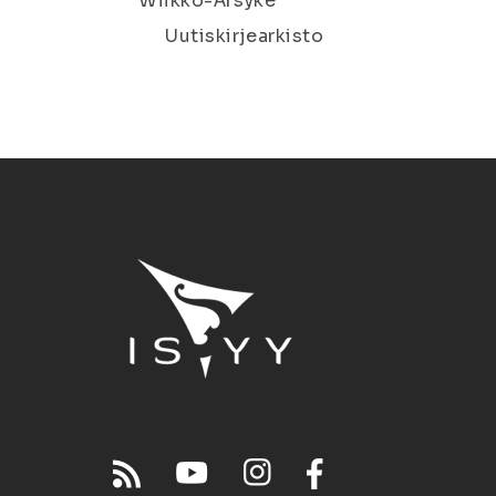
Wiikko-Ärsyke
Uutiskirjearkisto