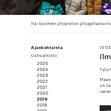
Itä-Suomen yliopiston ylioppilaskunt
Ajankohtaista
13.03
Ilm
Uutisarkisto
2025
2024
Talvi
2023
Maana
2022
on ta
2021
rake
2020
2019
2018