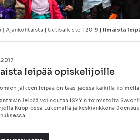
a
|
Ajankohtaista
|
Uutisarkisto
|
2019
|
Ilmaista leip
.2017
aista leipää opiskelijoille
lomien jälkeen leipää on taas jaossa kaikilla kolmell
ntaisin leipää voi noutaa ISYY:n toimistolta Savonlin
rjolla Kuopiossa Lukemalla ja keskiviikkona Joensuu
nnuksessa.