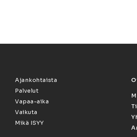
Ajankohtaista
O
Palvelut
M
Vapaa-aika
T
Vaikuta
Y
Mikä ISYY
A