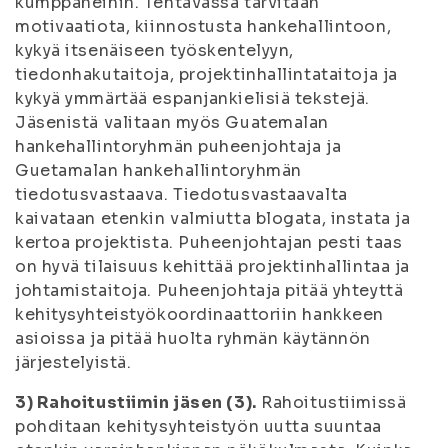
kumppaneihin. Tehtävässä tarvitaan
motivaatiota, kiinnostusta hankehallintoon,
kykyä itsenäiseen työskentelyyn,
tiedonhakutaitoja, projektinhallintataitoja ja
kykyä ymmärtää espanjankielisiä tekstejä.
Jäsenistä valitaan myös Guatemalan
hankehallintoryhmän puheenjohtaja ja
Guetamalan hankehallintoryhmän
tiedotusvastaava. Tiedotusvastaavalta
kaivataan etenkin valmiutta blogata, instata ja
kertoa projektista. Puheenjohtajan pesti taas
on hyvä tilaisuus kehittää projektinhallintaa ja
johtamistaitoja. Puheenjohtaja pitää yhteyttä
kehitysyhteistyökoordinaattoriin hankkeen
asioissa ja pitää huolta ryhmän käytännön
järjestelyistä.
3) Rahoitustiimin jäsen (3).
Rahoitustiimissä
pohditaan kehitysyhteistyön uutta suuntaa