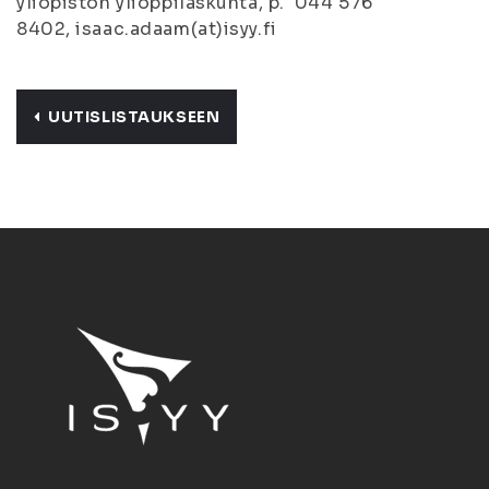
yliopiston ylioppilaskunta, p. 044 576
8402, isaac.adaam(at)isyy.fi
UUTISLISTAUKSEEN