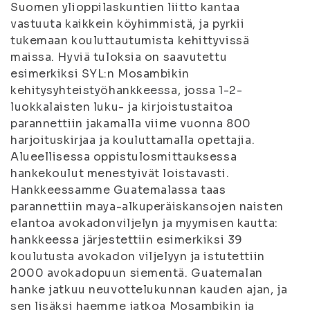
Suomen ylioppilaskuntien liitto kantaa
vastuuta kaikkein köyhimmistä, ja pyrkii
tukemaan kouluttautumista kehittyvissä
maissa. Hyviä tuloksia on saavutettu
esimerkiksi SYL:n Mosambikin
kehitysyhteistyöhankkeessa, jossa 1-2-
luokkalaisten luku- ja kirjoistustaitoa
parannettiin jakamalla viime vuonna 800
harjoituskirjaa ja kouluttamalla opettajia.
Alueellisessa oppistulosmittauksessa
hankekoulut menestyivät loistavasti.
Hankkeessamme Guatemalassa taas
parannettiin maya-alkuperäiskansojen naisten
elantoa avokadonviljelyn ja myymisen kautta:
hankkeessa järjestettiin esimerkiksi 39
koulutusta avokadon viljelyyn ja istutettiin
2000 avokadopuun siementä. Guatemalan
hanke jatkuu neuvottelukunnan kauden ajan, ja
sen lisäksi haemme jatkoa Mosambikin ja