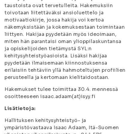
taustoista ovat tervetulleita. Hakemuksiin
toivotaan liitettäväksi ansioluettelo ja
motivaatiokirje, jossa hakija voi kertoa
näkemyksistään ja kokemuksestaan toimintaan
liittyen. Hakijaa pyydetään myös ideoimaan,
miten hän parantaisi oman ylioppilaskuntansa
ja opiskelijoiden tietämystä SYL:n
kehitysyhteistyöasioista. Lisäksi hakijaa
pyydetään ilmaisemaan kiinnostuksensa
erilaisiin tehtäviin yllä hahmoteltujen profiilien
perusteella ja kertomaan kielitaidostaan.
Hakemukset tulee toimittaa 30.4. mennessä
osoitteeseen isaac.adaam(at)isyy.fi
Lisätietoja:
Hallituksen kehitysyhteistyö- ja
ympäristövastaava Isaac Adaam, Itä-Suomen