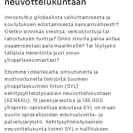
neuvottelukuntaan
Innostutko globaalista vaikuttamisesta ja
koulutuksen edistämisestä kansainvälisesti?
Oletko sinnikäs viestijä, verkostoituja tai
rahoituksen tuntija? Onko sinulla paloa antaa
osaamisestasi pala maailmalle? Tai löytyykö
tällaisia henkilöitä juuri sinun
ylioppilaskunnastasi?
Etsimme idearikkaita, sitoutuneita ja
motivoituneita tekijöitä Suomen
ylioppilaskuntien liiton (SYL)
kehitysyhteistyöasiain neuvottelukuntaan
(KENKKU). 15 jäsenjärjestöä ja 135 000
yliopisto-opiskelijaa edustava SYL on maan
suurin opiskelijoiden edunvalvonta- ja
palvelujärjestö. Kehitysyhteistyöasiain
neuvottelukunta toimii SYL:n hallituksen