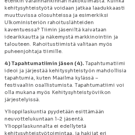
etenkin varainhankinnan näkökulmasta. Kuinka
kehitysyhteistyötä voidaan jatkaa laadukkaasti
muuttuvissa olosuhteissa ja esimerkiksi
Ulkoministeriön rahoituslähteiden
kaventuessa? Tiimin jäseniltä kaivataan
idearikkautta ja näkemystä markkinointiin ja
talouteen. Rahoitustiimistä valitaan myös
puheenjohtaja tiimille.
4) Tapahtumatiimin jäsen (4).
Tapahtumatiimi
ideoi ja järjestää kehitysyhteistyön mahdollisia
tapahtumia, kuten Maailma kylässä –
festivaaliin osallistumista. Tapahtumatiimi voi
olla mukana myös Kehitysyhteistyöviikon
järjestelyissä.
Ylioppilaskuntia pyydetään esittämään
neuvottelukuntaan 1-2 jäsentä.
Ylioppilaskunnalta ei edellytetä
kehitysyhteistyötoimintaa, ja hakijat eri