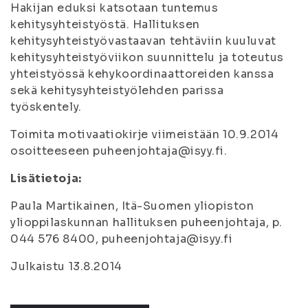
Hakijan eduksi katsotaan tuntemus
kehitysyhteistyöstä. Hallituksen
kehitysyhteistyövastaavan tehtäviin kuuluvat
kehitysyhteistyöviikon suunnittelu ja toteutus
yhteistyössä kehykoordinaattoreiden kanssa
sekä kehitysyhteistyölehden parissa
työskentely.
Toimita motivaatiokirje viimeistään 10.9.2014
osoitteeseen puheenjohtaja@isyy.fi.
Lisätietoja:
Paula Martikainen, Itä-Suomen yliopiston
ylioppilaskunnan hallituksen puheenjohtaja, p.
044 576 8400, puheenjohtaja@isyy.fi
Julkaistu 13.8.2014