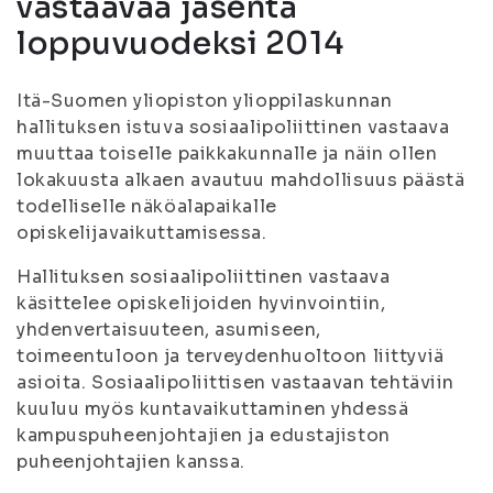
vastaavaa jäsentä
loppuvuodeksi 2014
Itä-Suomen yliopiston ylioppilaskunnan
hallituksen istuva sosiaalipoliittinen vastaava
muuttaa toiselle paikkakunnalle ja näin ollen
lokakuusta alkaen avautuu mahdollisuus päästä
todelliselle näköalapaikalle
opiskelijavaikuttamisessa.
Hallituksen sosiaalipoliittinen vastaava
käsittelee opiskelijoiden hyvinvointiin,
yhdenvertaisuuteen, asumiseen,
toimeentuloon ja terveydenhuoltoon liittyviä
asioita. Sosiaalipoliittisen vastaavan tehtäviin
kuuluu myös kuntavaikuttaminen yhdessä
kampuspuheenjohtajien ja edustajiston
puheenjohtajien kanssa.