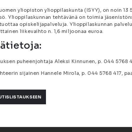
uomen yliopiston ylioppilaskunta (ISYY), on noin 13 
sö. Ylioppilaskunnan tehtävänä on toimia jäsenistön
tuottaa opiskelijapalveluja. Ylioppilaskunnan palvelu
ttainen liikevaihto n. 1,6 miljoonaa euroa.
sätietoja:
tuksen puheenjohtaja Aleksi Kinnunen, p. 044 5768 
hteerin sijainen Hannele Mirola, p. 044 5768 417, pa
UTISLISTAUKSEEN