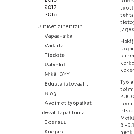
2018
Joen
2017
tuott
2016
tehtä
tieto
Uutiset aiheittain
järje
Vapaa-aika
Hakij
Vaikuta
organ
Tiedote
suome
korke
Palvelut
kokem
Mikä ISYY
Työ a
Edustajistovaalit
toimi
Blogi
2000 
Avoimet työpaikat
toimi
otsik
Tulevat tapahtumat
Meikä
Joensuu
8.-9.
Kuopio
henki