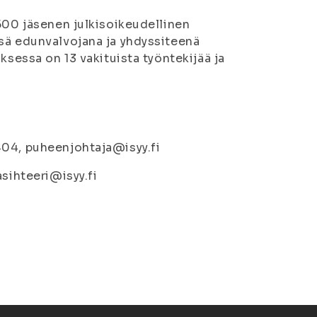
500 jäsenen julkisoikeudellinen
sä edunvalvojana ja yhdyssiteenä
ksessa on 13 vakituista työntekijää ja
404, puheenjohtaja@isyy.fi
asihteeri@isyy.fi