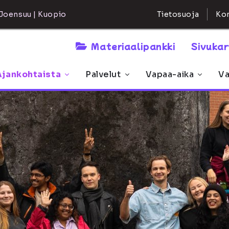
Kon
Joensuu | Kuopio
Tietosuoja
Materiaalipankki
Sivuka
Ajankohtaista
Palvelut
Vapaa-aika
Va