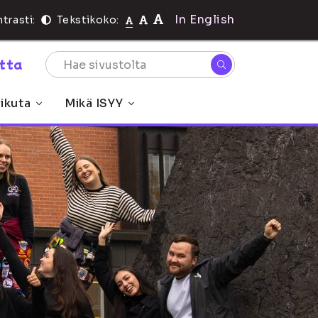
In English
trasti:
Tekstikoko:
rtta
ikuta
Mikä ISYY