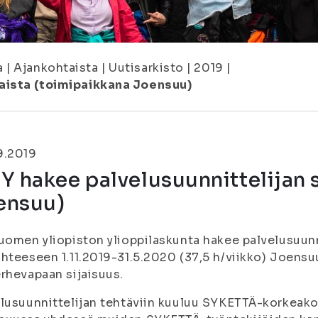
a
|
Ajankohtaista
|
Uutisarkisto
|
2019
|
jaista (toimipaikkana Joensuu)
9.2019
Y hakee palvelusuunnittelijan 
ensuu)
uomen yliopiston ylioppilaskunta hakee palvelusuunn
hteeseen 1.11.2019-31.5.2020 (37,5 h/viikko) Joens
rhevapaan sijaisuus.
lusuunnittelijan tehtäviin kuuluu SYKETTÄ-korkeako