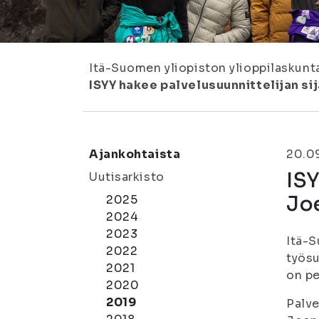
Itä-Suomen yliopiston ylioppilaskunt
ISYY hakee palvelusuunnittelijan si
Ajankohtaista
20.0
ISY
Uutisarkisto
Jo
2025
2024
2023
Itä-S
2022
työsu
2021
on pe
2020
2019
Palve