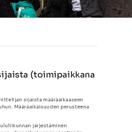
sijaista (toimipaikkana
ittelijan sijaista määräaikaaseen
uuhun. Määräaikaisuuden perusteena
ululiikunnan järjestäminen