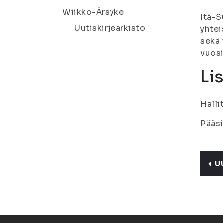
Wiikko-Ärsyke
Itä-S
Uutiskirjearkisto
yhtei
sekä 
vuosi
Li
Halli
Pääsi
U