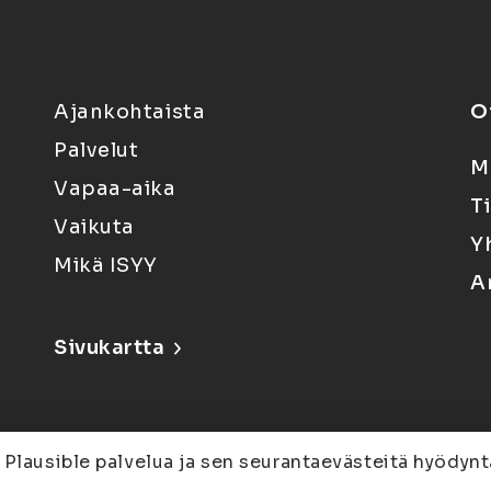
Ajankohtaista
O
Palvelut
M
Vapaa-aika
T
Vaikuta
Y
Mikä ISYY
A
Sivukartta
 Plausible palvelua ja sen seurantaevästeitä hyödynt