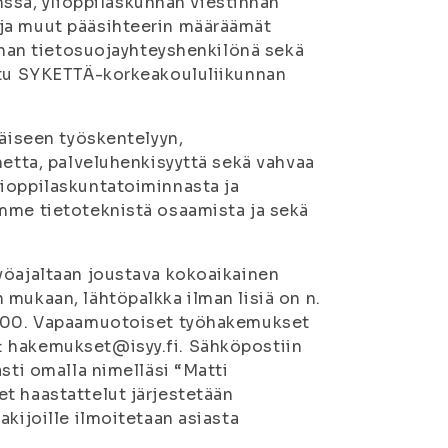
sa, ylioppilaskunnan viestinnän
 ja muut pääsihteerin määräämät
unnan tietosuojayhteyshenkilönä sekä
attu SYKETTÄ-korkeakoululiikunnan
näiseen työskentelyyn,
netta, palveluhenkisyyttä sekä vahvaa
lioppilaskuntatoiminnasta ja
amme tietoteknistä osaamista ja sekä
yöajaltaan joustava kokoaikainen
mukaan, lähtöpalkka ilman lisiä on n.
12.00. Vapaamuotoiset työhakemukset
: hakemukset@isyy.fi. Sähköpostiin
sti omalla nimelläsi “Matti
t haastattelut järjestetään
akijoille ilmoitetaan asiasta