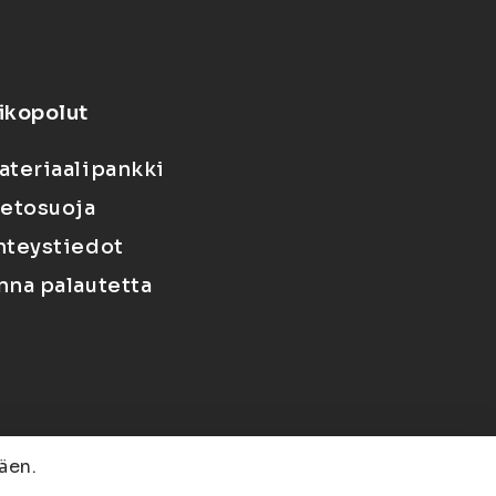
ikopolut
ateriaalipankki
ietosuoja
hteystiedot
nna palautetta
äen.