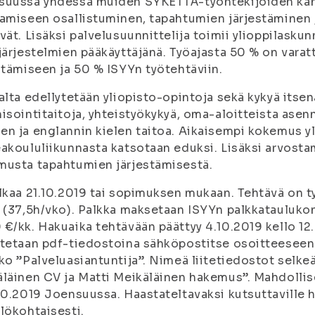
suussa yhdessä muiden SYKETTÄ-työntekijöiden kans
amiseen osallistuminen, tapahtumien järjestäminen
vät. Lisäksi palvelusuunnittelija toimii ylioppilask
järjestelmien pääkäyttäjänä. Työajasta 50 % on var
stämiseen ja 50 % ISYYn työtehtäviin.
alta edellytetään yliopisto-opintoja sekä kykyä itse
isointitaitoja, yhteistyökykyä, oma-aloitteista asen
n ja englannin kielen taitoa. Aikaisempi kokemus y
akoululiikunnasta katsotaan eduksi. Lisäksi arvost
usta tapahtumien järjestämisestä.
lkaa 21.10.2019 tai sopimuksen mukaan. Tehtävä on t
 (37,5h/vko). Palkka maksetaan ISYYn palkkataulukon 
€/kk. Hakuaika tehtävään päättyy 4.10.2019 kello 
tetaan pdf-tiedostoina sähköpostitse osoitteeseen
ko ”Palveluasiantuntija”. Nimeä liitetiedostot selkeä
läinen CV ja Matti Meikäläinen hakemus”. Mahdollise
10.2019 Joensuussa. Haastateltavaksi kutsuttaville h
lökohtaisesti.