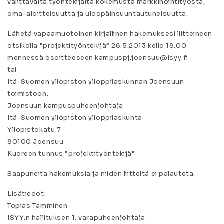
valittavalta työntekijältä kokemusta markkinointityöstä,
oma-aloitteisuutta ja ulospäinsuuntautuneisuutta.
Lähetä vapaamuotoinen kirjallinen hakemuksesi liitteineen
otsikolla ”projektityöntekijä” 26.5.2013 kello 18.00
mennessä osoitteeseen kampuspj.joensuu@isyy.fi
tai
Itä-Suomen yliopiston ylioppilaskunnan Joensuun
toimistoon:
Joensuun kampuspuheenjohtaja
Itä-Suomen yliopiston ylioppilaskunta
Yliopistokatu 7
80100 Joensuu
Kuoreen tunnus ”projektityöntekijä”
Saapuneita hakemuksia ja niiden liitteitä ei palauteta.
Lisätiedot:
Topias Tamminen
ISYY:n hallituksen 1. varapuheenjohtaja