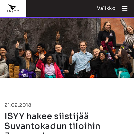
Valikko
21.02.2018
ISYY hakee siistijää
Suvantokadun tiloihin