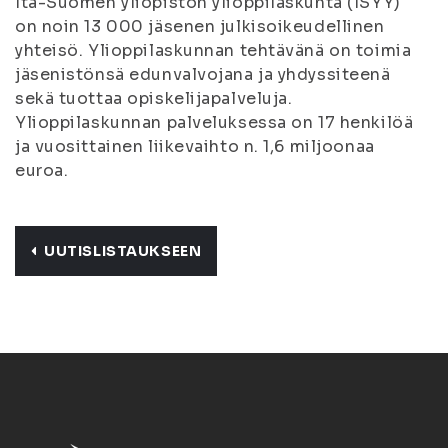
Itä-Suomen yliopiston ylioppilaskunta (ISYY)
on noin 13 000 jäsenen julkisoikeudellinen
yhteisö. Ylioppilaskunnan tehtävänä on toimia
jäsenistönsä edunvalvojana ja yhdyssiteenä
sekä tuottaa opiskelijapalveluja.
Ylioppilaskunnan palveluksessa on 17 henkilöä
ja vuosittainen liikevaihto n. 1,6 miljoonaa
euroa.
UUTISLISTAUKSEEN