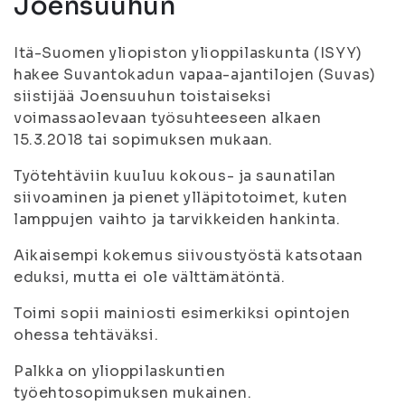
Joensuuhun
Itä-Suomen yliopiston ylioppilaskunta (ISYY)
hakee Suvantokadun vapaa-ajantilojen (Suvas)
siistijää Joensuuhun toistaiseksi
voimassaolevaan työsuhteeseen alkaen
15.3.2018 tai sopimuksen mukaan.
Työtehtäviin kuuluu kokous- ja saunatilan
siivoaminen ja pienet ylläpitotoimet, kuten
lamppujen vaihto ja tarvikkeiden hankinta.
Aikaisempi kokemus siivoustyöstä katsotaan
eduksi, mutta ei ole välttämätöntä.
Toimi sopii mainiosti esimerkiksi opintojen
ohessa tehtäväksi.
Palkka on ylioppilaskuntien
työehtosopimuksen mukainen.