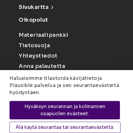
Sivukartta
Oikopolut
Materiaalipankki
Tietosuoja
Yhteystiedot
Anna palautetta
Haluaisimme tilastoida kävijätietoja
Plausible palvelua ja sen seurantaevästeitä
hyödyntäen.
Hyväksyn seurannan ja kolmannen
Joensuu
Suvantokatu 6, 80100 Joensuu |
osapuolen evästeet.
Kuopio
Yliopistonranta 15, PL 1627, 70211
Kuopio
Älä käytä seurantaa tai seurantaevästeitä.