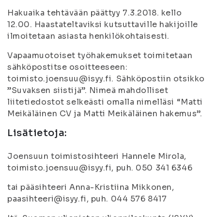
Hakuaika tehtävään päättyy 7.3.2018. kello
12.00. Haastateltaviksi kutsuttaville hakijoille
ilmoitetaan asiasta henkilökohtaisesti.
Vapaamuotoiset työhakemukset toimitetaan
sähköpostitse osoitteeseen:
toimisto.joensuu@isyy.fi. Sähköpostiin otsikko
”Suvaksen siistijä”. Nimeä mahdolliset
liitetiedostot selkeästi omalla nimelläsi “Matti
Meikäläinen CV ja Matti Meikäläinen hakemus”.
Lisätietoja:
Joensuun toimistosihteeri Hannele Mirola,
toimisto.joensuu@isyy.fi, puh. 050 341 6346
tai pääsihteeri Anna-Kristiina Mikkonen,
paasihteeri@isyy.fi, puh. 044 576 8417