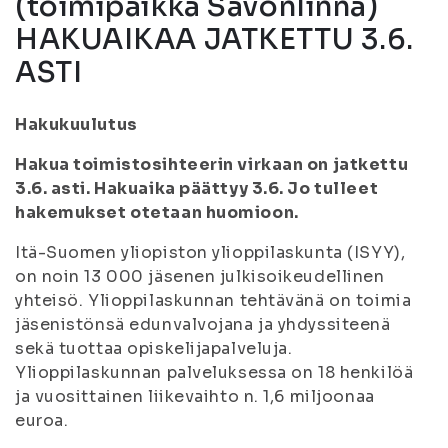
(toimipaikka Savonlinna)
HAKUAIKAA JATKETTU 3.6.
ASTI
Hakukuulutus
Hakua toimistosihteerin virkaan on jatkettu
3.6. asti. Hakuaika päättyy 3.6. Jo tulleet
hakemukset otetaan huomioon.
Itä-Suomen yliopiston ylioppilaskunta (ISYY),
on noin 13 000 jäsenen julkisoikeudellinen
yhteisö. Ylioppilaskunnan tehtävänä on toimia
jäsenistönsä edunvalvojana ja yhdyssiteenä
sekä tuottaa opiskelijapalveluja.
Ylioppilaskunnan palveluksessa on 18 henkilöä
ja vuosittainen liikevaihto n. 1,6 miljoonaa
euroa.