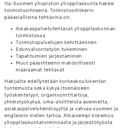
Itä-Suomen yliopiston ylioppilaskunta hakee
toimistosihteeriä. Toimistosihteerin
pääasiallisina tehtävinä on:
Asiakaspalvelutehtävät ylioppilaskunnan
toimistossa
Toimistopalvelujen kehittäminen
Edunvalvontatyön tukeminen
Tapahtumien järjestäminen
Muut pääsihteerin mahdollisesti
määräämät tehtävät
Hakijalta edellytetään korkeakoulukentän
tuntemusta sekä kykyä itsenäiseen
työskentelyyn, organisointitaitoja,
yhteistyökykyä, oma-aloitteista asennetta,
asiakaspalveluhenkisyyttä ja vahvaa suomen ja
englannin kielen taitoa. Aikaisempi kokemus
ylioppilaskuntatoiminnasta ja järjestötyöstä