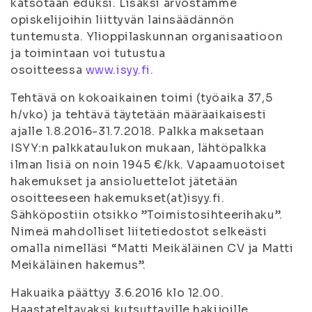
katsotaan eduksi. Lisäksi arvostamme
opiskelijoihin liittyvän lainsäädännön
tuntemusta. Ylioppilaskunnan organisaatioon
ja toimintaan voi tutustua
osoitteessa
www.isyy.fi.
Tehtävä on kokoaikainen toimi (työaika 37,5
h/vko) ja tehtävä täytetään määräaikaisesti
ajalle 1.8.2016-31.7.2018. Palkka maksetaan
ISYY:n palkkataulukon mukaan, lähtöpalkka
ilman lisiä on noin 1945 €/kk. Vapaamuotoiset
hakemukset ja ansioluettelot jätetään
osoitteeseen hakemukset(at)isyy.fi.
Sähköpostiin otsikko ”Toimistosihteerihaku”.
Nimeä mahdolliset liitetiedostot selkeästi
omalla nimelläsi “Matti Meikäläinen CV ja Matti
Meikäläinen hakemus”.
Hakuaika päättyy 3.6.2016 klo 12.00.
Haastateltavaksi kutsuttaville hakijoille