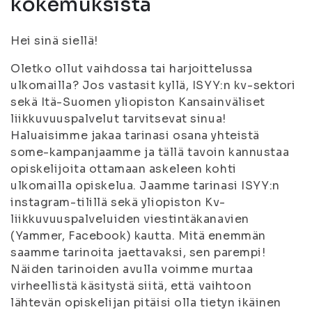
kokemuksista
Hei sinä siellä!
Oletko ollut vaihdossa tai harjoittelussa
ulkomailla? Jos vastasit kyllä, ISYY:n kv-sektori
sekä Itä-Suomen yliopiston Kansainväliset
liikkuvuuspalvelut tarvitsevat sinua!
Haluaisimme jakaa tarinasi osana yhteistä
some-kampanjaamme ja tällä tavoin kannustaa
opiskelijoita ottamaan askeleen kohti
ulkomailla opiskelua. Jaamme tarinasi ISYY:n
instagram-tilillä sekä yliopiston Kv-
liikkuvuuspalveluiden viestintäkanavien
(Yammer, Facebook) kautta. Mitä enemmän
saamme tarinoita jaettavaksi, sen parempi!
Näiden tarinoiden avulla voimme murtaa
virheellistä käsitystä siitä, että vaihtoon
lähtevän opiskelijan pitäisi olla tietyn ikäinen