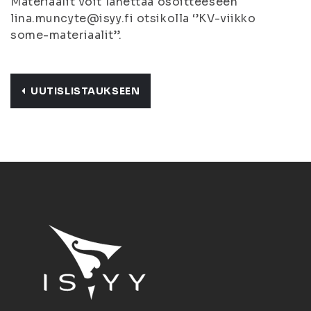
Materiaalit voit lähettää osoitteeseen
lina.muncyte@isyy.fi otsikolla ‘’KV-viikko
some-materiaalit’’.
UUTISLISTAUKSEEN