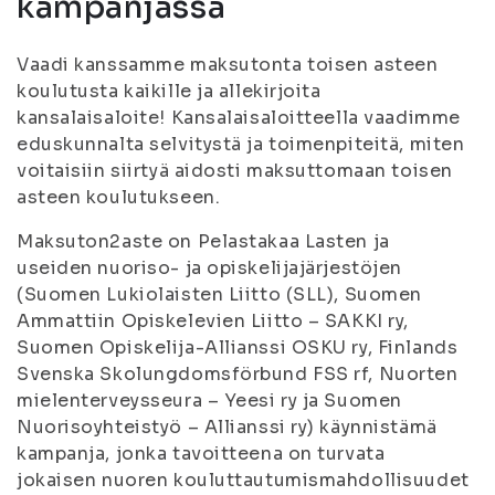
kampanjassa
Vaadi kanssamme maksutonta toisen asteen
koulutusta kaikille ja allekirjoita
kansalaisaloite! Kansalaisaloitteella vaadimme
eduskunnalta selvitystä ja toimenpiteitä, miten
voitaisiin siirtyä aidosti maksuttomaan toisen
asteen koulutukseen.
Maksuton2aste on Pelastakaa Lasten ja
useiden nuoriso- ja opiskelijajärjestöjen
(Suomen Lukiolaisten Liitto (SLL), Suomen
Ammattiin Opiskelevien Liitto – SAKKI ry,
Suomen Opiskelija-Allianssi OSKU ry, Finlands
Svenska Skolungdomsförbund FSS rf, Nuorten
mielenterveysseura – Yeesi ry ja Suomen
Nuorisoyhteistyö – Allianssi ry) käynnistämä
kampanja, jonka tavoitteena on turvata
jokaisen nuoren kouluttautumismahdollisuudet