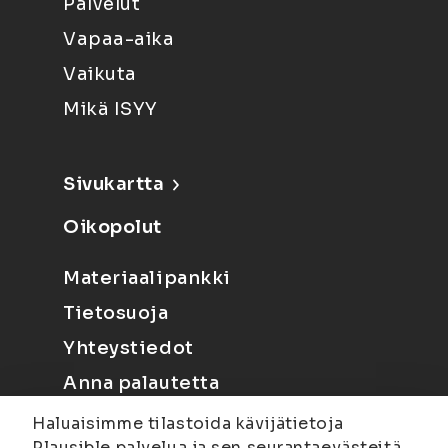
Palvelut
Vapaa-aika
Vaikuta
Mikä ISYY
Sivukartta
Oikopolut
Materiaalipankki
Tietosuoja
Yhteystiedot
Anna palautetta
Haluaisimme tilastoida kävijätietoja
Plausible palvelua ja sen seurantaevästeitä