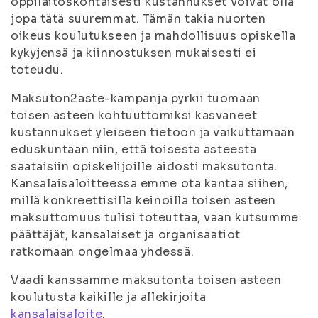
oppilaitoskohtaisesti kustannukset voivat olla
jopa tätä suuremmat. Tämän takia nuorten
oikeus koulutukseen ja mahdollisuus opiskella
kykyjensä ja kiinnostuksen mukaisesti ei
toteudu.
Maksuton2aste-kampanja pyrkii tuomaan
toisen asteen kohtuuttomiksi kasvaneet
kustannukset yleiseen tietoon ja vaikuttamaan
eduskuntaan niin, että toisesta asteesta
saataisiin opiskelijoille aidosti maksutonta.
Kansalaisa­loitteessa emme ota kantaa siihen,
millä konkreettisilla keinoilla toisen asteen
maksuttomuus tulisi toteuttaa, vaan kutsumme
päättäjät, kansalaiset ja organisaatiot
ratkomaan ongelmaa yhdessä.
Vaadi kanssamme maksutonta toisen asteen
koulutusta kaikille ja allekirjoita
kansalaisaloite
.