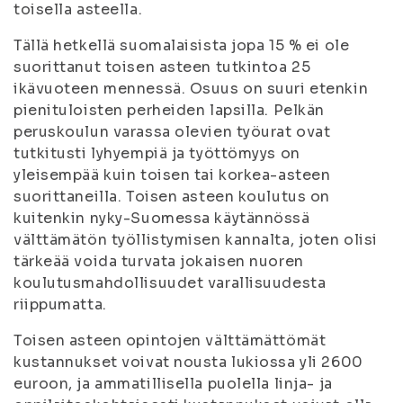
toisella asteella.
Tällä hetkellä suomalaisista jopa 15 % ei ole
suorittanut toisen asteen tutkintoa 25
ikävuoteen mennessä. Osuus on suuri etenkin
pienituloisten perheiden lapsilla. Pelkän
peruskoulun varassa olevien työurat ovat
tutkitusti lyhyempiä ja työttömyys on
yleisempää kuin toisen tai korkea-asteen
suorittaneilla. Toisen asteen koulutus on
kuitenkin nyky-Suomessa käytännössä
välttämätön työllistymisen kannalta, joten olisi
tärkeää voida turvata jokaisen nuoren
koulutusmahdollisuudet varallisuudesta
riippumatta.
Toisen asteen opintojen välttämättömät
kustannukset voivat nousta lukiossa yli 2600
euroon, ja ammatillisella puolella linja- ja