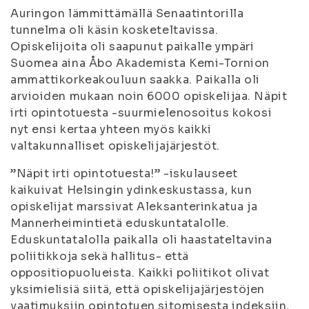
Auringon lämmittämällä Senaatintorilla
tunnelma oli käsin kosketeltavissa.
Opiskelijoita oli saapunut paikalle ympäri
Suomea aina Åbo Akademista Kemi-Tornion
ammattikorkeakouluun saakka. Paikalla oli
arvioiden mukaan noin 6000 opiskelijaa. Näpit
irti opintotuesta -suurmielenosoitus kokosi
nyt ensi kertaa yhteen myös kaikki
valtakunnalliset opiskelijajärjestöt.
”Näpit irti opintotuesta!” -iskulauseet
kaikuivat Helsingin ydinkeskustassa, kun
opiskelijat marssivat Aleksanterinkatua ja
Mannerheimintietä eduskuntatalolle.
Eduskuntatalolla paikalla oli haastateltavina
poliitikkoja sekä hallitus- että
oppositiopuolueista. Kaikki poliitikot olivat
yksimielisiä siitä, että opiskelijajärjestöjen
vaatimuksiin opintotuen sitomisesta indeksiin,