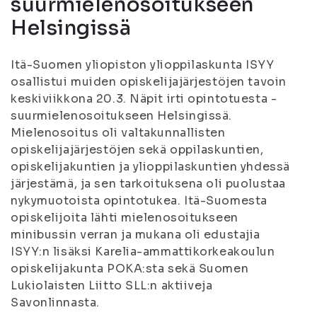
suurmielenosoitukseen
Helsingissä
Itä-Suomen yliopiston ylioppilaskunta ISYY
osallistui muiden opiskelijajärjestöjen tavoin
keskiviikkona 20.3. Näpit irti opintotuesta -
suurmielenosoitukseen Helsingissä.
Mielenosoitus oli valtakunnallisten
opiskelijajärjestöjen sekä oppilaskuntien,
opiskelijakuntien ja ylioppilaskuntien yhdessä
järjestämä, ja sen tarkoituksena oli puolustaa
nykymuotoista opintotukea. Itä-Suomesta
opiskelijoita lähti mielenosoitukseen
minibussin verran ja mukana oli edustajia
ISYY:n lisäksi Karelia-ammattikorkeakoulun
opiskelijakunta POKA:sta sekä Suomen
Lukiolaisten Liitto SLL:n aktiiveja
Savonlinnasta.