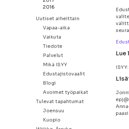
2017
2016
Edust
valit
Uutiset aiheittain
välit
Vapaa-aika
seur
Vaikuta
Edus
Tiedote
Lue 
Palvelut
Mikä ISYY
ISYY
Edustajistovaalit
Lisä
Blogi
Avoimet työpaikat
Jonni
epj@i
Tulevat tapahtumat
Anna-
Joensuu
paasi
Kuopio