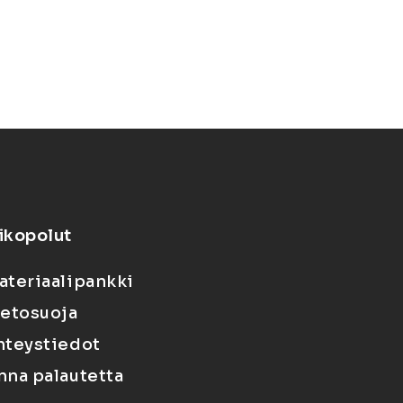
ikopolut
ateriaalipankki
ietosuoja
hteystiedot
nna palautetta