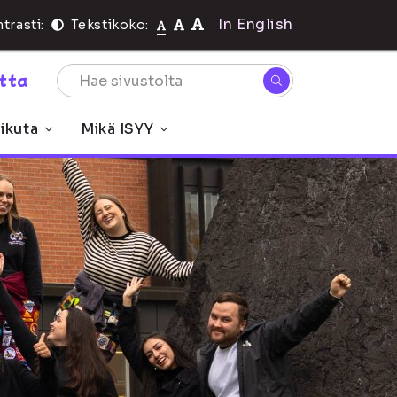
In English
trasti:
Tekstikoko:
rtta
ikuta
Mikä ISYY