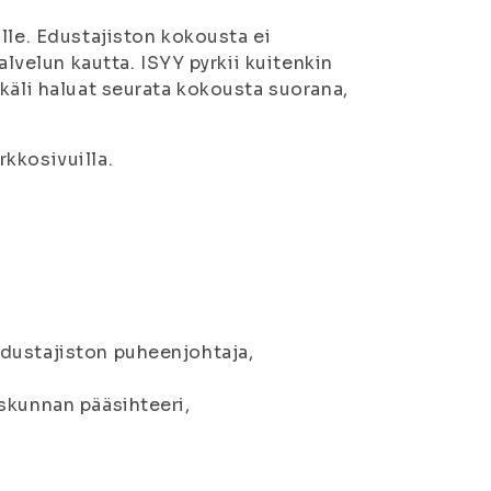
lle. Edustajiston kokousta ei
alvelun kautta. ISYY pyrkii kuitenkin
käli haluat seurata kokousta suorana,
kkosivuilla.
dustajiston puheenjohtaja,
skunnan pääsihteeri,