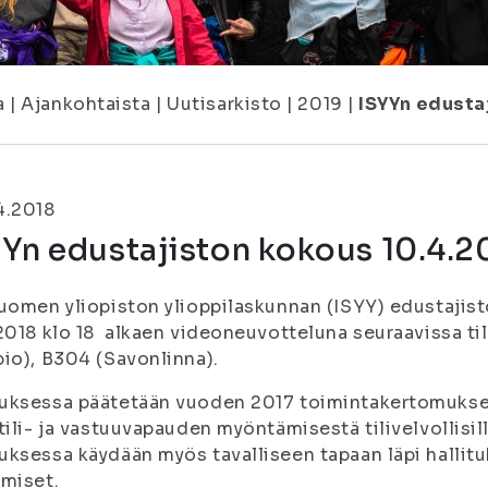
a
|
Ajankohtaista
|
Uutisarkisto
|
2019
|
ISYYn edusta
4.2018
Yn edustajiston kokous 10.4.2
uomen yliopiston ylioppilaskunnan (ISYY) edustajis
2018 klo 18 alkaen videoneuvotteluna seuraavissa t
io), B304 (Savonlinna).
uksessa päätetään vuoden 2017 toimintakertomuksen
tili- ja vastuuvapauden myöntämisestä tilivelvollisill
ksessa käydään myös tavalliseen tapaan läpi hallit
miset.