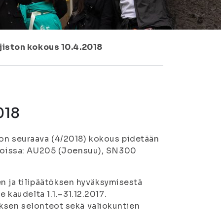
jiston kokous 10.4.2018
018
ton seuraava (4/2018) kokous pidetään
iloissa: AU205 (Joensuu), SN300
 ja tilipäätöksen hyväksymisestä
e kaudelta 1.1.–31.12.2017.
uksen selonteot sekä valiokuntien