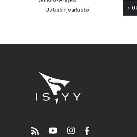
Wiikko-Ärsyke
U
Uutiskirjearkisto