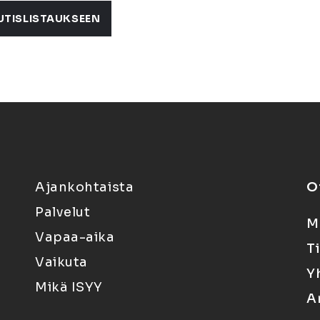
UTISLISTAUKSEEN
Ajankohtaista
O
Palvelut
M
Vapaa-aika
T
Vaikuta
Y
Mikä ISYY
A