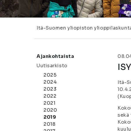
Itä-Suomen yliopiston ylioppilaskunt
Ajankohtaista
08.0
ISY
Uutisarkisto
2025
2024
Itä-S
2023
10.4.
2022
(Kuop
2021
Koko
2020
sekä 
2019
Kokou
2018
kuulu