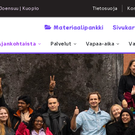
Kon
Joensuu | Kuopio
Tietosuoja
Materiaalipankki
Sivuka
Ajankohtaista
Palvelut
Vapaa-aika
Va