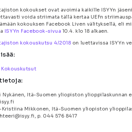
ajiston kokoukset ovat avoimia kaikille ISYYn jäseni
ettavasti voida striimata tällä kertaa UEFn striimausp
tämään kokouksen Facebook Liven välityksellä, eli mi
aa
ISYYn Facebook-sivua
10.4. klo 18 alkaen.
tajiston kokouskutsu 4/2018
on luettavissa ISYYn ver
lisää:
:
Kokouskutsut
tietoja:
 Nykänen, Itä-Suomen yliopiston ylioppilaskunnan e
syy.fi
Kristiina Mikkonen, Itä-Suomen yliopiston ylioppila
hteeri@isyy.fi, p. 044 576 8417