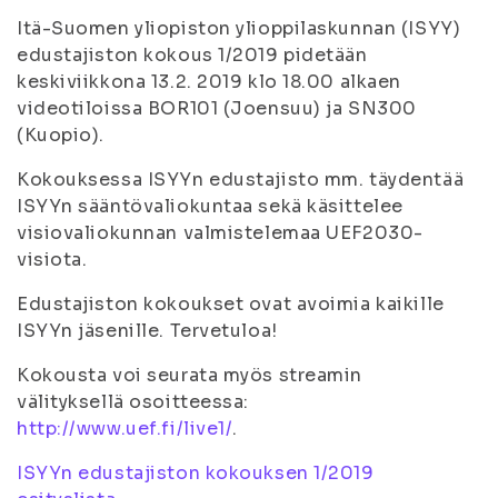
Itä-Suomen yliopiston ylioppilaskunnan (ISYY)
edustajiston kokous 1/2019 pidetään
keskiviikkona 13.2. 2019 klo 18.00 alkaen
videotiloissa BOR101 (Joensuu) ja SN300
(Kuopio).
Kokouksessa ISYYn edustajisto mm. täydentää
ISYYn sääntövaliokuntaa sekä käsittelee
visiovaliokunnan valmistelemaa UEF2030-
visiota.
Edustajiston kokoukset ovat avoimia kaikille
ISYYn jäsenille. Tervetuloa!
Kokousta voi seurata myös streamin
välityksellä osoitteessa:
http://www.uef.fi/live1/
.
ISYYn edustajiston kokouksen 1/2019