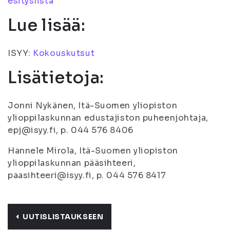
esityslista
Lue lisää:
ISYY:
Kokouskutsut
Lisätietoja:
Jonni Nykänen, Itä-Suomen yliopiston
ylioppilaskunnan edustajiston puheenjohtaja,
epj@isyy.fi, p. 044 576 8406
Hannele Mirola, Itä-Suomen yliopiston
ylioppilaskunnan pääsihteeri,
paasihteeri@isyy.fi, p. 044 576 8417
UUTISLISTAUKSEEN