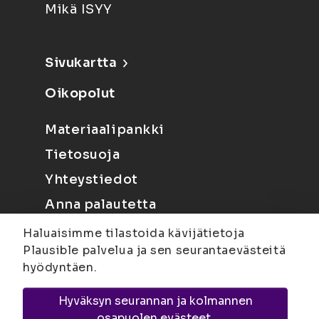
Mikä ISYY
Sivukartta
Oikopolut
Materiaalipankki
Tietosuoja
Yhteystiedot
Anna palautetta
Haluaisimme tilastoida kävijätietoja
Plausible palvelua ja sen seurantaevästeitä
hyödyntäen.
Hyväksyn seurannan ja kolmannen
Joensuu
Suvantokatu 6, 80100 Joensuu |
osapuolen evästeet.